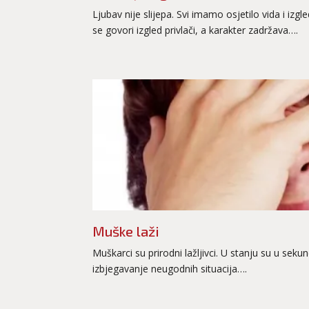
Ljubav nije slijepa. Svi imamo osjetilo vida i izg
se govori izgled privlači, a karakter zadržava….
Muške laži
Muškarci su prirodni lažljivci. U stanju su u seku
izbjegavanje neugodnih situacija….