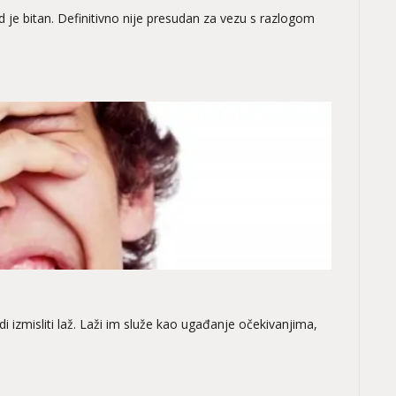
led je bitan. Definitivno nije presudan za vezu s razlogom
ndi izmisliti laž. Laži im služe kao ugađanje očekivanjima,