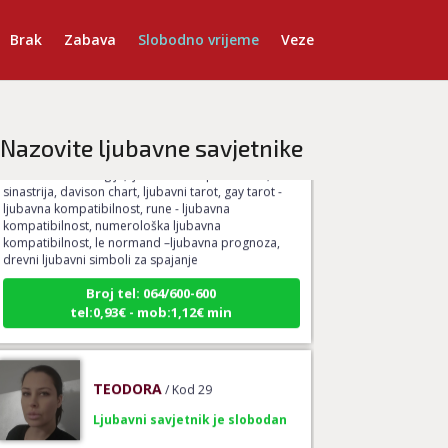
Brak
Zabava
Slobodno vrijeme
Veze
ELA
/ Kod 151
Ljubavni savjetnik je slobodan
TEHNIKE:
astrologija, ljubavna kompatibilnost,
Nazovite ljubavne savjetnike
sinastrija, davison chart, ljubavni tarot, gay tarot -
ljubavna kompatibilnost, rune - ljubavna
kompatibilnost, numerološka ljubavna
kompatibilnost, le normand –ljubavna prognoza,
drevni ljubavni simboli za spajanje
Broj tel: 064/600-600
tel:0,93€ - mob:1,12€ min
TEODORA
/ Kod 29
Ljubavni savjetnik je slobodan
TEHNIKE:
spajanje partnera, kompatibilnost u
ljubavi, analiza odnosa, ljubavni horoskop