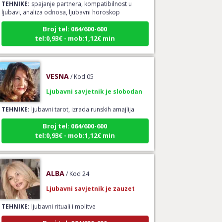
Broj tel: 064/600-600
tel:0,93€ - mob:1,12€ min
VESNA
/ Kod 05
Ljubavni savjetnik je slobodan
TEHNIKE:
ljubavni tarot, izrada runskih amajlija
Broj tel: 064/600-600
tel:0,93€ - mob:1,12€ min
ALBA
/ Kod 24
Ljubavni savjetnik je zauzet
TEHNIKE:
ljubavni rituali i molitve
Broj tel: 064/600-600
tel:0,93€ - mob:1,12€ min