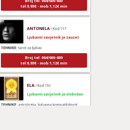
ANTONELA
/ Kod 117
Ljubavni savjetnik je zauzet
TEHNIKE:
tarot za ljubav
Broj tel: 064/600-600
tel:0,93€ - mob:1,12€ min
ELA
/ Kod 151
Ljubavni savjetnik je slobodan
TEHNIKE:
astrologija, ljubavna kompatibilnost,
sinastrija, davison chart, ljubavni tarot, gay tarot -
ljubavna kompatibilnost, rune - ljubavna
kompatibilnost, numerološka ljubavna
kompatibilnost, le normand –ljubavna prognoza,
drevni ljubavni simboli za spajanje
Broj tel: 064/600-600