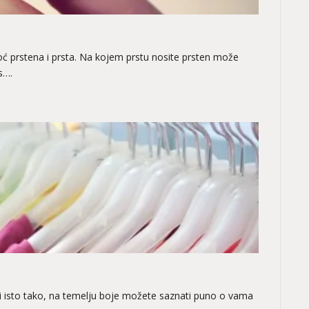
oć prstena i prsta. Na kojem prstu nosite prsten može
s….
li isto tako, na temelju boje možete saznati puno o vama