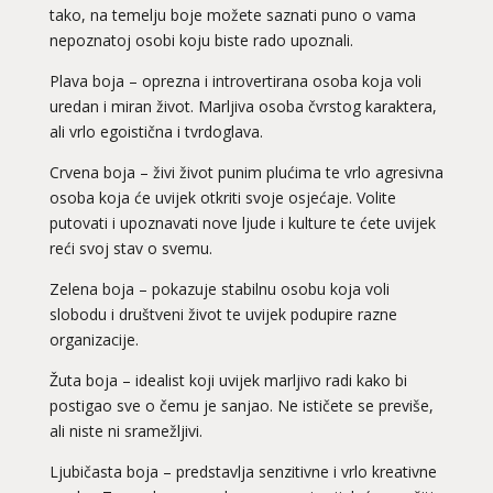
tako, na temelju boje možete saznati puno o vama
nepoznatoj osobi koju biste rado upoznali.
Plava boja – oprezna i introvertirana osoba koja voli
uredan i miran život. Marljiva osoba čvrstog karaktera,
ali vrlo egoistična i tvrdoglava.
Crvena boja – živi život punim plućima te vrlo agresivna
osoba koja će uvijek otkriti svoje osjećaje. Volite
putovati i upoznavati nove ljude i kulture te ćete uvijek
reći svoj stav o svemu.
Zelena boja – pokazuje stabilnu osobu koja voli
slobodu i društveni život te uvijek podupire razne
organizacije.
Žuta boja – idealist koji uvijek marljivo radi kako bi
postigao sve o čemu je sanjao. Ne ističete se previše,
ali niste ni sramežljivi.
Ljubičasta boja – predstavlja senzitivne i vrlo kreativne