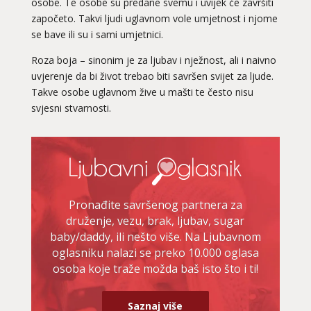
osobe. Te osobe su predane svemu i uvijek će završiti
započeto. Takvi ljudi uglavnom vole umjetnost i njome
se bave ili su i sami umjetnici.
Roza boja – sinonim je za ljubav i nježnost, ali i naivno
uvjerenje da bi život trebao biti savršen svijet za ljude.
Takve osobe uglavnom žive u mašti te često nisu
svjesni stvarnosti.
Pronađite savršenog partnera za
druženje, vezu, brak, ljubav, sugar
baby/daddy, ili nešto više. Na Ljubavnom
oglasniku nalazi se preko 10.000 oglasa
osoba koje traže možda baš isto što i ti!
Saznaj više