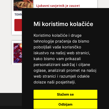
Ljubavni savjetnik je zauzet
TEHNIKE:
tarot za ljubav
Broj tel: 064/600-600
Mi koristimo kolačiće
tel:0,93€ - mob:1,12€ min
Koristimo kolačiće i druge
tehnologije praćenja da bismo
LUCIJA
/ Kod #136
poboljšali vaše korisničko
iskustvo na našoj web stranici,
Ljubavni savjetnik je zauzet
kako bismo vam prikazali
TEHNIKE:
spajanje partnera
personalizirani sadržaj i ciljane
oglase, analizirali promet na našoj
Broj tel: 064/600-600
tel:0,93€ - mob:1,12€ min
web stranici i razumjeli odakle
dolaze naši posjetitelji.
Slažem se
EMA
/ Kod 30
Polica privatnosti
Odbijam
Ljubavni savjetnik je zauzet