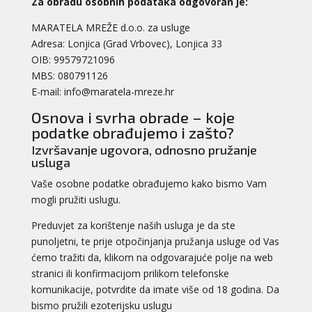
Za obradu osobnih podataka odgovoran je:
MARATELA MREŽE d.o.o. za usluge
Adresa: Lonjica (Grad Vrbovec), Lonjica 33
OIB: 99579721096
MBS: 080791126
E-mail: info@maratela-mreze.hr
Osnova i svrha obrade – koje
podatke obrađujemo i zašto?
Izvršavanje ugovora, odnosno pružanje
usluga
Vaše osobne podatke obrađujemo kako bismo Vam
mogli pružiti uslugu.
Preduvjet za korištenje naših usluga je da ste
punoljetni, te prije otpočinjanja pružanja usluge od Vas
ćemo tražiti da, klikom na odgovarajuće polje na web
stranici ili konfirmacijom prilikom telefonske
komunikacije, potvrdite da imate više od 18 godina. Da
bismo pružili ezoterijsku uslugu