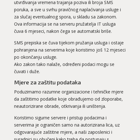
utvrđivanja vremena trajanja poziva ili broja SMS
poruka, a sve u svrhu pravičnog naplaćivanja usluge i
za slučaj eventualnog spora, u skladu sa zakonom.
Ova informacija se na serveru pružatelja IT usluga
čuva 6 mjeseci, nakon čega se automatski briše.
SMS prepiska se čuva tijekom pružanja usluga i ostaje
pohranjena na serverima koje koristimo još 12 mjeseci
po okončanju usluge.
Ako zakon tako nalaže, određeni podaci mogu se
čuvati i duže.
Mjere za zaštitu podataka
Poduzimamo razumne organizacione i tehničke mjere
da zaštitimo podatke koje obrađujemo od zloporabe,
neautorizirane obrade, otkrivanja ili uništenja.
Koristimo sigurne servere i pristup podacima i
serverima je ograničen samo na autorizirana lica, uz
odgovarajuće zaštitne mjere, a naši zaposlenici i
suradnici su obučeni kako treba da postupaju s