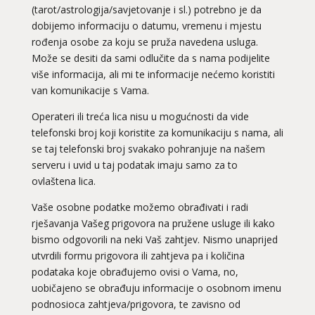
(tarot/astrologija/savjetovanje i sl.) potrebno je da
dobijemo informaciju o datumu, vremenu i mjestu
rođenja osobe za koju se pruža navedena usluga.
Može se desiti da sami odlučite da s nama podijelite
više informacija, ali mi te informacije nećemo koristiti
van komunikacije s Vama.
Operateri ili treća lica nisu u mogućnosti da vide
telefonski broj koji koristite za komunikaciju s nama, ali
se taj telefonski broj svakako pohranjuje na našem
serveru i uvid u taj podatak imaju samo za to
ovlaštena lica.
Vaše osobne podatke možemo obrađivati i radi
rješavanja Vašeg prigovora na pružene usluge ili kako
bismo odgovorili na neki Vaš zahtjev. Nismo unaprijed
utvrdili formu prigovora ili zahtjeva pa i količina
podataka koje obrađujemo ovisi o Vama, no,
uobičajeno se obrađuju informacije o osobnom imenu
podnosioca zahtjeva/prigovora, te zavisno od