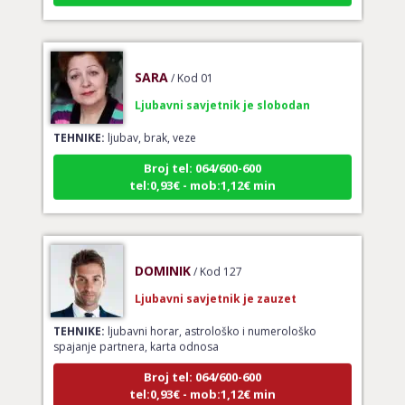
SARA
/ Kod 01
Ljubavni savjetnik je slobodan
TEHNIKE:
ljubav, brak, veze
Broj tel: 064/600-600
tel:0,93€ - mob:1,12€ min
DOMINIK
/ Kod 127
Ljubavni savjetnik je zauzet
TEHNIKE:
ljubavni horar, astrološko i numerološko
spajanje partnera, karta odnosa
Broj tel: 064/600-600
tel:0,93€ - mob:1,12€ min