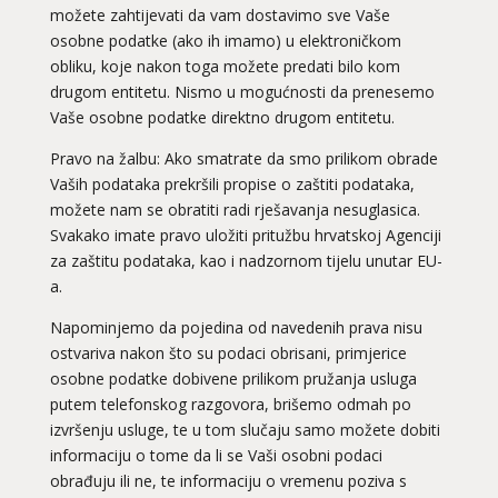
možete zahtijevati da vam dostavimo sve Vaše
osobne podatke (ako ih imamo) u elektroničkom
obliku, koje nakon toga možete predati bilo kom
drugom entitetu. Nismo u mogućnosti da prenesemo
Vaše osobne podatke direktno drugom entitetu.
Pravo na žalbu: Ako smatrate da smo prilikom obrade
Vaših podataka prekršili propise o zaštiti podataka,
možete nam se obratiti radi rješavanja nesuglasica.
Svakako imate pravo uložiti pritužbu hrvatskoj Agenciji
za zaštitu podataka, kao i nadzornom tijelu unutar EU-
a.
Napominjemo da pojedina od navedenih prava nisu
NIVES
/ Kod 20
ostvariva nakon što su podaci obrisani, primjerice
Ljubavni savjetnik je zauzet
osobne podatke dobivene prilikom pružanja usluga
putem telefonskog razgovora, brišemo odmah po
TEHNIKE:
ljubavna očekivanja, smjer u kojem ide veza
izvršenju usluge, te u tom slučaju samo možete dobiti
Broj tel: 064/600-600
informaciju o tome da li se Vaši osobni podaci
tel:0,93€ - mob:1,12€ min
obrađuju ili ne, te informaciju o vremenu poziva s