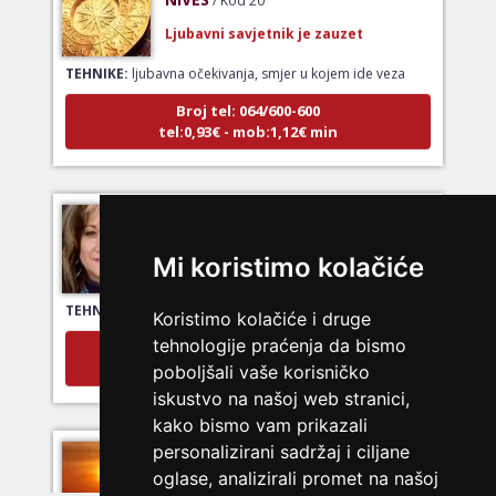
Ljubavni savjetnik je zauzet
TEHNIKE:
ljubavna očekivanja, smjer u kojem ide veza
Broj tel: 064/600-600
tel:0,93€ - mob:1,12€ min
SANJA
/ Kod 07
Ljubavni savjetnik je zauzet
Mi koristimo kolačiće
TEHNIKE:
ljubav, brak
Koristimo kolačiće i druge
Broj tel: 064/600-600
tehnologije praćenja da bismo
tel:0,93€ - mob:1,12€ min
poboljšali vaše korisničko
iskustvo na našoj web stranici,
kako bismo vam prikazali
personalizirani sadržaj i ciljane
DI (DIJANA)
/ Kod 67
oglase, analizirali promet na našoj
Ljubavni savjetnik je slobodan