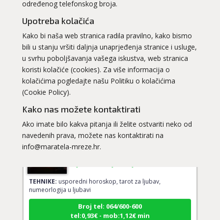
određenog telefonskog broja.
Upotreba kolačića
Kako bi naša web stranica radila pravilno, kako bismo
SANJA
/ Kod 07
bili u stanju vršiti daljnja unaprjeđenja stranice i usluge,
Ljubavni savjetnik je zauzet
u svrhu poboljšavanja vašega iskustva, web stranica
TEHNIKE:
ljubav, brak
koristi kolačiće (cookies). Za više informacija o
kolačićima pogledajte našu Politiku o kolačićima
Broj tel: 064/600-600
(Cookie Policy).
tel:0,93€ - mob:1,12€ min
Kako nas možete kontaktirati
Ako imate bilo kakva pitanja ili želite ostvariti neko od
navedenih prava, možete nas kontaktirati na
DI (DIJANA)
/ Kod 67
info@maratela-mreze.hr.
Ljubavni savjetnik je slobodan
TEHNIKE:
usporedni horoskop, tarot za ljubav,
numeorlogija u ljubavi
Broj tel: 064/600-600
tel:0,93€ - mob:1,12€ min