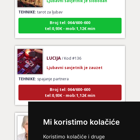
TEHNIKE:
tarot za ljubav
Broj tel: 064/600-600
tel:0,93€ - mob:1,12€ min
LUCIJA
/ Kod #136
Ljubavni savjetnik je zauzet
TEHNIKE:
spajanje partnera
Broj tel: 064/600-600
tel:0,93€ - mob:1,12€ min
DENI
/ Kod 15
Mi koristimo kolačiće
Ljubavni savjetnik je slobodan
Koristimo kolačiće i druge
TEHNIKE:
prekidi veze, bračni problemi, pomirjenje