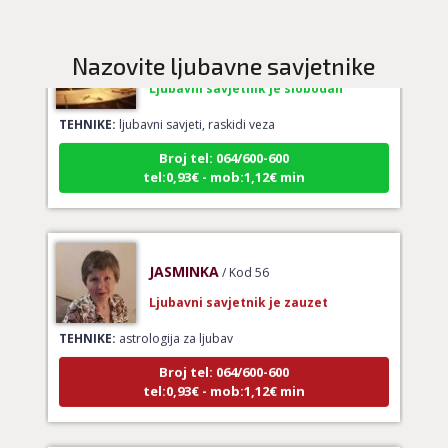
KATARINA
/ Kod 45
Nazovite ljubavne savjetnike
Ljubavni savjetnik je slobodan
TEHNIKE:
ljubavni savjeti, raskidi veza
Broj tel: 064/600-600
tel:0,93€ - mob:1,12€ min
JASMINKA
/ Kod 56
Ljubavni savjetnik je zauzet
TEHNIKE:
astrologija za ljubav
Broj tel: 064/600-600
tel:0,93€ - mob:1,12€ min