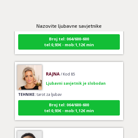
AZRA
/ Kod 02
Ljubavni savjetnik je slobodan
TEHNIKE:
ljubavni savjeti, brak, ljubav
Nazovite ljubavne savjetnike
Broj tel: 064/600-600
tel:0,93€ - mob:1,12€ min
RAJNA
/ Kod 85
Ljubavni savjetnik je slobodan
TEHNIKE:
tarot za ljubav
Broj tel: 064/600-600
tel:0,93€ - mob:1,12€ min
EVITA
/ Kod 52