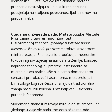
vremenskih uvjeta, ovakve tradicionalne metode
proricanja nastavljaju biti dio kulturne baštine i
podsjećaju na stoljetnu povezanost ljudi s ritmovima
prirode i neba.
Gledanje u Zvijezde pada: Meteorološke Metode
Proricanja u Suvremenoj Znanosti
U suvremenoj znanosti,
gledanje u zvijezde pada:
meteorološke metode proricanja
prolaze kroz proces
reinterpretacije. Znanstvenici proučavaju meteorske
tokove i njihov utjecaj na atmosferu Zemlje, koristeći
napredne tehnologije i precizne instrumente za
mjerenje. Ova praksa više nije samo domena tarot
centara i proroka, već i astronoma, meteorologa i
klimatologa koji sve češće priznaju da tradicionalna
znanja mogu biti korisna u razumijevanju složenih
prirodnih fenomena.
Suvremena znanost razdvaja mitove od stvarnosti, jer
gledanje u zvijezde pada: meteorološke metode