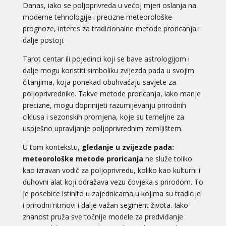
Danas, iako se poljoprivreda u većoj mjeri oslanja na
moderne tehnologije i precizne meteorološke
prognoze, interes za tradicionalne metode proricanja i
dalje postoji.
Tarot centar ili pojedinci koji se bave astrologijom i
dalje mogu koristiti simboliku zvijezda pada u svojim
čitanjima, koja ponekad obuhvaćaju savjete za
poljoprivrednike. Takve metode proricanja, iako manje
precizne, mogu doprinijeti razumijevanju prirodnih
ciklusa i sezonskih promjena, koje su temeljne za
uspješno upravljanje poljoprivrednim zemljištem.
U tom kontekstu,
gledanje u zvijezde pada:
meteorološke metode proricanja
ne služe toliko
kao izravan vodič za poljoprivredu, koliko kao kulturni i
duhovni alat koji odražava vezu čovjeka s prirodom. To
je posebice istinito u zajednicama u kojima su tradicije
i prirodni ritmovi i dalje važan segment života. Iako
znanost pruža sve točnije modele za predviđanje