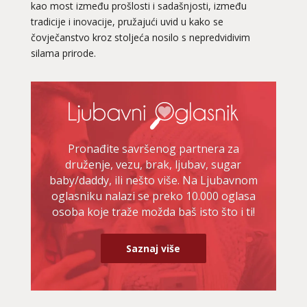
kao most između prošlosti i sadašnjosti, između
tradicije i inovacije, pružajući uvid u kako se
čovječanstvo kroz stoljeća nosilo s nepredvidivim
silama prirode.
Pronađite savršenog partnera za
druženje, vezu, brak, ljubav, sugar
baby/daddy, ili nešto više. Na Ljubavnom
oglasniku nalazi se preko 10.000 oglasa
osoba koje traže možda baš isto što i ti!
Saznaj više