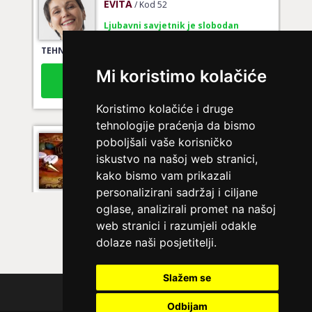
Ljubavni savjetnik je slobodan
TEHNIKE:
tarot za ljubav
Broj tel: 064/600-600
Mi koristimo kolačiće
tel:0,93€ - mob:1,12€ min
Koristimo kolačiće i druge
tehnologije praćenja da bismo
poboljšali vaše korisničko
AZRA
/ Kod 02
iskustvo na našoj web stranici,
Ljubavni savjetnik je slobodan
kako bismo vam prikazali
personalizirani sadržaj i ciljane
TEHNIKE:
ljubavni savjeti, brak, ljubav
oglase, analizirali promet na našoj
Broj tel: 064/600-600
web stranici i razumjeli odakle
tel:0,93€ - mob:1,12€ min
dolaze naši posjetitelji.
Slažem se
Polica privatnosti
RAJNA
/ Kod 85
Odbijam