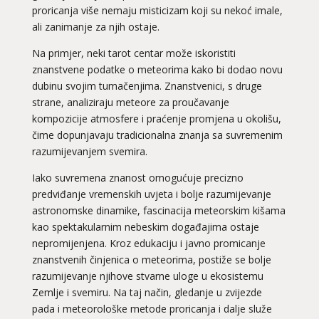
proricanja više nemaju misticizam koji su nekoć imale,
ali zanimanje za njih ostaje.
Na primjer, neki tarot centar može iskoristiti
znanstvene podatke o meteorima kako bi dodao novu
dubinu svojim tumačenjima. Znanstvenici, s druge
strane, analiziraju meteore za proučavanje
kompozicije atmosfere i praćenje promjena u okolišu,
čime dopunjavaju tradicionalna znanja sa suvremenim
razumijevanjem svemira.
Iako suvremena znanost omogućuje precizno
predviđanje vremenskih uvjeta i bolje razumijevanje
astronomske dinamike, fascinacija meteorskim kišama
kao spektakularnim nebeskim događajima ostaje
nepromijenjena. Kroz edukaciju i javno promicanje
znanstvenih činjenica o meteorima, postiže se bolje
razumijevanje njihove stvarne uloge u ekosistemu
Zemlje i svemiru. Na taj način, gledanje u zvijezde
pada i meteorološke metode proricanja i dalje služe