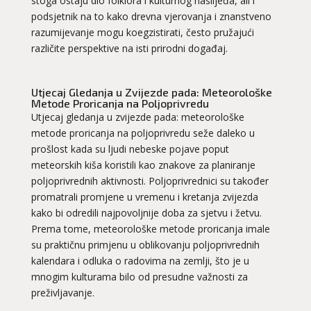
stoga ostaju dio folklora i kulturnog naslijeđa, ali i
podsjetnik na to kako drevna vjerovanja i znanstveno
razumijevanje mogu koegzistirati, često pružajući
različite perspektive na isti prirodni događaj.
Utjecaj Gledanja u Zvijezde pada: Meteorološke
Metode Proricanja na Poljoprivredu
Utjecaj gledanja u zvijezde pada: meteorološke
metode proricanja na poljoprivredu seže daleko u
prošlost kada su ljudi nebeske pojave poput
meteorskih kiša koristili kao znakove za planiranje
poljoprivrednih aktivnosti. Poljoprivrednici su također
promatrali promjene u vremenu i kretanja zvijezda
kako bi odredili najpovoljnije doba za sjetvu i žetvu.
Prema tome, meteorološke metode proricanja imale
su praktičnu primjenu u oblikovanju poljoprivrednih
kalendara i odluka o radovima na zemlji, što je u
mnogim kulturama bilo od presudne važnosti za
preživljavanje.