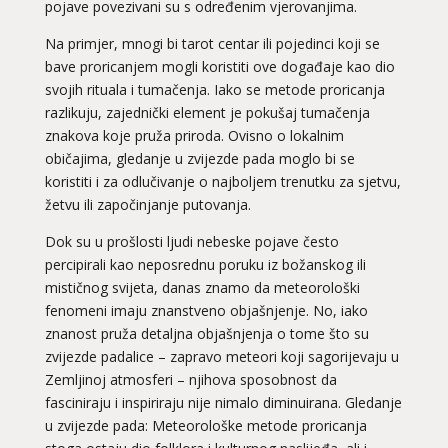
pojave povezivani su s određenim vjerovanjima.
Na primjer, mnogi bi
tarot centar
ili pojedinci koji se
bave proricanjem mogli koristiti ove događaje kao dio
svojih rituala i tumačenja. Iako se metode proricanja
razlikuju, zajednički element je pokušaj tumačenja
znakova koje pruža priroda. Ovisno o lokalnim
običajima, gledanje u zvijezde pada moglo bi se
koristiti i za odlučivanje o najboljem trenutku za sjetvu,
žetvu ili započinjanje putovanja.
Dok su u prošlosti ljudi nebeske pojave često
percipirali kao neposrednu poruku iz božanskog ili
mističnog svijeta, danas znamo da meteorološki
fenomeni imaju znanstveno objašnjenje. No, iako
znanost pruža detaljna objašnjenja o tome što su
zvijezde padalice – zapravo meteori koji sagorijevaju u
Zemljinoj atmosferi – njihova sposobnost da
fasciniraju i inspiriraju nije nimalo diminuirana. Gledanje
u zvijezde pada: Meteorološke metode proricanja