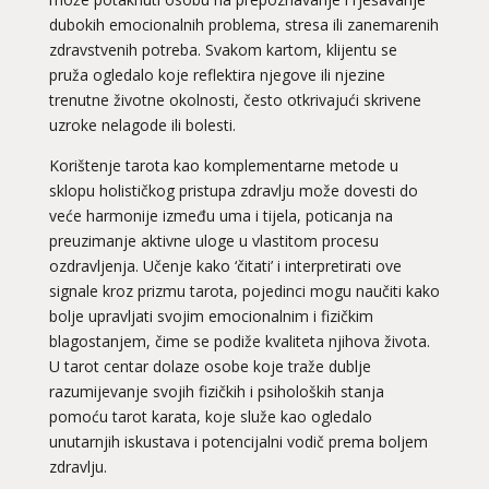
dubokih emocionalnih problema, stresa ili zanemarenih
zdravstvenih potreba. Svakom kartom, klijentu se
pruža ogledalo koje reflektira njegove ili njezine
trenutne životne okolnosti, često otkrivajući skrivene
uzroke nelagode ili bolesti.
Korištenje tarota kao komplementarne metode u
sklopu holističkog pristupa zdravlju može dovesti do
veće harmonije između uma i tijela, poticanja na
preuzimanje aktivne uloge u vlastitom procesu
ozdravljenja. Učenje kako ‘čitati’ i interpretirati ove
signale kroz prizmu tarota, pojedinci mogu naučiti kako
bolje upravljati svojim emocionalnim i fizičkim
blagostanjem, čime se podiže kvaliteta njihova života.
U
tarot centar
dolaze osobe koje traže dublje
razumijevanje svojih fizičkih i psiholoških stanja
pomoću tarot karata, koje služe kao ogledalo
unutarnjih iskustava i potencijalni vodič prema boljem
zdravlju.