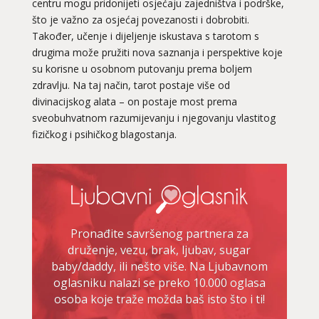
centru mogu pridonijeti osjećaju zajedništva i podrške,
što je važno za osjećaj povezanosti i dobrobiti.
Također, učenje i dijeljenje iskustava s tarotom s
drugima može pružiti nova saznanja i perspektive koje
su korisne u osobnom putovanju prema boljem
zdravlju. Na taj način, tarot postaje više od
divinacijskog alata – on postaje most prema
sveobuhvatnom razumijevanju i njegovanju vlastitog
fizičkog i psihičkog blagostanja.
Pronađite savršenog partnera za
druženje, vezu, brak, ljubav, sugar
baby/daddy, ili nešto više. Na Ljubavnom
oglasniku nalazi se preko 10.000 oglasa
osoba koje traže možda baš isto što i ti!