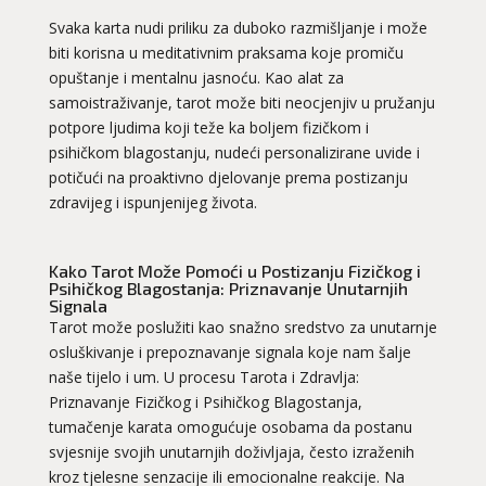
Svaka karta nudi priliku za duboko razmišljanje i može
biti korisna u meditativnim praksama koje promiču
opuštanje i mentalnu jasnoću. Kao alat za
samoistraživanje, tarot može biti neocjenjiv u pružanju
potpore ljudima koji teže ka boljem fizičkom i
psihičkom blagostanju, nudeći personalizirane uvide i
potičući na proaktivno djelovanje prema postizanju
zdravijeg i ispunjenijeg života.
Kako Tarot Može Pomoći u Postizanju Fizičkog i
Psihičkog Blagostanja: Priznavanje Unutarnjih
Signala
Tarot može poslužiti kao snažno sredstvo za unutarnje
osluškivanje i prepoznavanje signala koje nam šalje
naše tijelo i um. U procesu Tarota i Zdravlja:
Priznavanje Fizičkog i Psihičkog Blagostanja,
tumačenje karata omogućuje osobama da postanu
svjesnije svojih unutarnjih doživljaja, često izraženih
kroz tjelesne senzacije ili emocionalne reakcije. Na