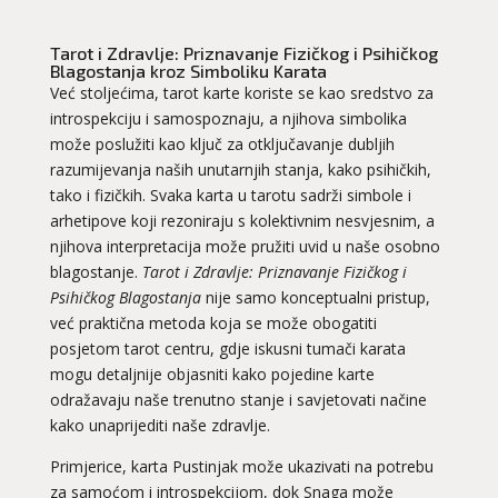
Tarot i Zdravlje: Priznavanje Fizičkog i Psihičkog
Blagostanja kroz Simboliku Karata
Već stoljećima, tarot karte koriste se kao sredstvo za
introspekciju i samospoznaju, a njihova simbolika
može poslužiti kao ključ za otključavanje dubljih
razumijevanja naših unutarnjih stanja, kako psihičkih,
tako i fizičkih. Svaka karta u tarotu sadrži simbole i
arhetipove koji rezoniraju s kolektivnim nesvjesnim, a
njihova interpretacija može pružiti uvid u naše osobno
blagostanje.
Tarot i Zdravlje: Priznavanje Fizičkog i
Psihičkog Blagostanja
nije samo konceptualni pristup,
već praktična metoda koja se može obogatiti
posjetom tarot centru, gdje iskusni tumači karata
mogu detaljnije objasniti kako pojedine karte
odražavaju naše trenutno stanje i savjetovati načine
kako unaprijediti naše zdravlje.
Primjerice, karta Pustinjak može ukazivati na potrebu
za samoćom i introspekcijom, dok Snaga može