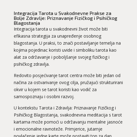
Integracija Tarota u Svakodnevne Prakse za
Bolje Zdravlje: Priznavanje Fizičkog i Psihičkog
Blagostanja
Integracija tarota u svakodnevni život može biti
efikasna strategija za unapređenje osobnog
blagostanja. U praksi, to znači postavljanje temelja na
kojima pojedinac koristi uvide i simboliku tarota kao
alat za održavanje i poboljšanje svojeg fizičkog i
psihičkog zdravlja.
Redovito posjećivanje tarot centra može biti jedan od
načina za ostvarivanje ovog cilja, pružajući strukturirani
okvir u kojem se tarot koristi kao vodič za
samospoznaju i osobni razvoj.
U kontekstu Tarota i Zdravlja: Priznavanje Fizičkog i
Psihičkog Blagostanja, svakodnevna meditacija s tarot
kartama može pomoći u održavanju mentalne jasnoće
i emocionalne ravnoteže. Primjerice, jutarnje
povlačenje jedne karte može postaviti ton za dan,