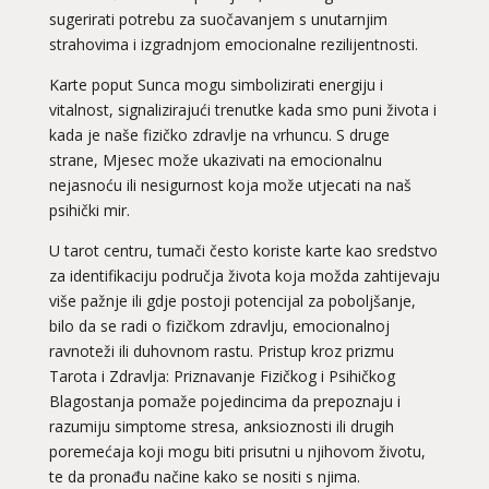
sugerirati potrebu za suočavanjem s unutarnjim
strahovima i izgradnjom emocionalne rezilijentnosti.
Karte poput Sunca mogu simbolizirati energiju i
vitalnost, signalizirajući trenutke kada smo puni života i
kada je naše fizičko zdravlje na vrhuncu. S druge
strane, Mjesec može ukazivati na emocionalnu
nejasnoću ili nesigurnost koja može utjecati na naš
psihički mir.
U tarot centru, tumači često koriste karte kao sredstvo
za identifikaciju područja života koja možda zahtijevaju
više pažnje ili gdje postoji potencijal za poboljšanje,
bilo da se radi o fizičkom zdravlju, emocionalnoj
ravnoteži ili duhovnom rastu. Pristup kroz prizmu
Tarota i Zdravlja: Priznavanje Fizičkog i Psihičkog
Blagostanja pomaže pojedincima da prepoznaju i
razumiju simptome stresa, anksioznosti ili drugih
poremećaja koji mogu biti prisutni u njihovom životu,
te da pronađu načine kako se nositi s njima.