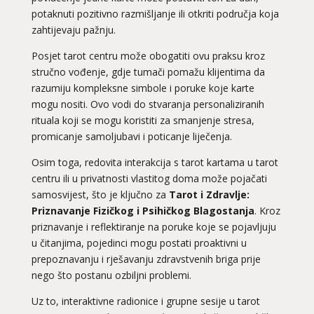
potaknuti pozitivno razmišljanje ili otkriti područja koja
zahtijevaju pažnju.
Posjet tarot centru može obogatiti ovu praksu kroz
stručno vođenje, gdje tumači pomažu klijentima da
razumiju kompleksne simbole i poruke koje karte
mogu nositi. Ovo vodi do stvaranja personaliziranih
rituala koji se mogu koristiti za smanjenje stresa,
promicanje samoljubavi i poticanje liječenja.
Osim toga, redovita interakcija s tarot kartama u tarot
centru ili u privatnosti vlastitog doma može pojačati
samosvijest, što je ključno za
Tarot i Zdravlje:
Priznavanje Fizičkog i Psihičkog Blagostanja
. Kroz
priznavanje i reflektiranje na poruke koje se pojavljuju
u čitanjima, pojedinci mogu postati proaktivni u
prepoznavanju i rješavanju zdravstvenih briga prije
nego što postanu ozbiljni problemi.
Uz to, interaktivne radionice i grupne sesije u tarot