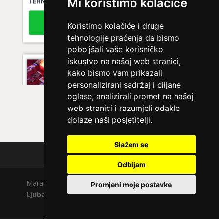
Mi koristimo kolačiće
Broj tel: 064/600-600
tel:0,93€ - mob:1,12€ min
Koristimo kolačiće i druge
tehnologije praćenja da bismo
poboljšali vaše korisničko
iskustvo na našoj web stranici,
LUCIJA
/ Kod #136
kako bismo vam prikazali
Ljubavni savjetnik je zauzet
personalizirani sadržaj i ciljane
oglase, analizirali promet na našoj
TEHNIKE:
spajanje partnera
web stranici i razumjeli odakle
Broj tel: 064/600-600
dolaze naši posjetitelji.
tel:0,93€ - mob:1,12€ min
Slažem se
Polica privatnosti
Odbijam
EVITA
/ Kod 52
Maratela mreže d.o.o., 072700700, +18 Copyright Ⓒ
Promjeni moje postavke
Ljubavni savjetnik je slobodan
Ljubavno.com
| Usluge smiju koristiti osobe starije
TEHNIKE:
tarot za ljubav
od +18 godina.