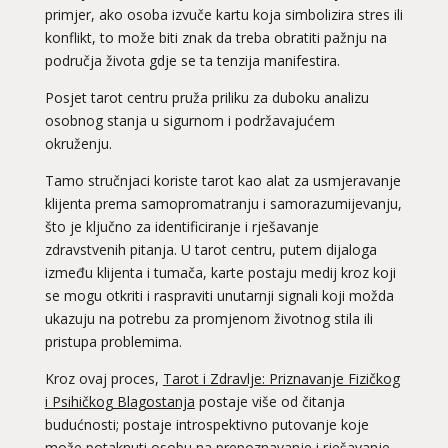
primjer, ako osoba izvuče kartu koja simbolizira stres ili
konflikt, to može biti znak da treba obratiti pažnju na
područja života gdje se ta tenzija manifestira.
Posjet tarot centru pruža priliku za duboku analizu
osobnog stanja u sigurnom i podržavajućem
okruženju.
Tamo stručnjaci koriste tarot kao alat za usmjeravanje
klijenta prema samopromatranju i samorazumijevanju,
što je ključno za identificiranje i rješavanje
zdravstvenih pitanja. U tarot centru, putem dijaloga
između klijenta i tumača, karte postaju medij kroz koji
se mogu otkriti i raspraviti unutarnji signali koji možda
ukazuju na potrebu za promjenom životnog stila ili
pristupa problemima.
Kroz ovaj proces,
Tarot i Zdravlje: Priznavanje Fizičkog
i Psihičkog Blagostanja
postaje više od čitanja
budućnosti; postaje introspektivno putovanje koje
može potaknuti osobu na prepoznavanje i rješavanje