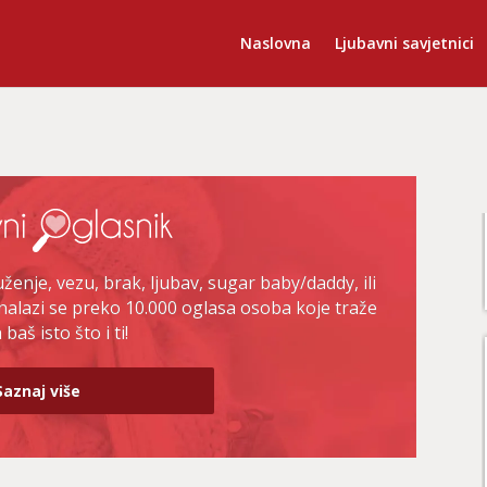
Naslovna
Ljubavni savjetnici
enje, vezu, brak, ljubav, sugar baby/daddy, ili
nalazi se preko 10.000 oglasa osoba koje traže
baš isto što i ti!
Saznaj više