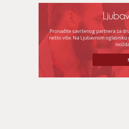
Pronađite savršenog partnera za druž
nešto više. Na Ljubavnom oglasniku 
možda 