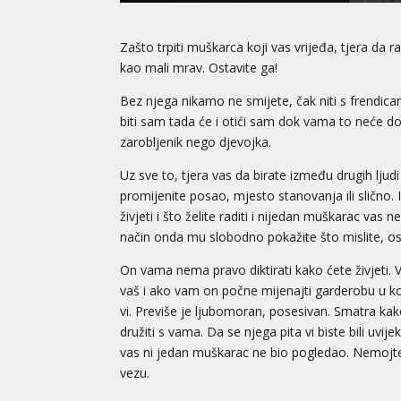
Zašto trpiti muškarca koji vas vrijeđa, tjera da 
kao mali mrav. Ostavite ga!
Bez njega nikamo ne smijete, čak niti s frendicama
biti sam tada će i otići sam dok vama to neće do
zarobljenik nego djevojka.
Uz sve to, tjera vas da birate između drugih ljud
promijenite posao, mjesto stanovanja ili slično.
živjeti i što želite raditi i nijedan muškarac vas n
način onda mu slobodno pokažite što mislite, os
On vama nema pravo diktirati kako ćete živjeti. Vi
vaš i ako vam on počne mijenajti garderobu u k
vi. Previše je ljubomoran, posesivan. Smatra kak
družiti s vama. Da se njega pita vi biste bili uvij
vas ni jedan muškarac ne bio pogledao. Nemojte 
vezu.