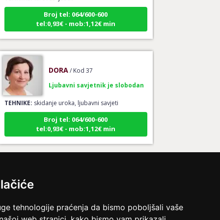
Broj tel: 064/600-600
tel:0,93€ - mob:1,12€ min
DORA
/ Kod 37
Ljubavni savjetnik je slobodan
TEHNIKE:
skidanje uroka, ljubavni savjeti
Broj tel: 064/600-600
tel:0,93€ - mob:1,12€ min
VANESA
/ Kod 60
lačiće
Ljubavni savjetnik je slobodan
TEHNIKE:
tarot za ljubav
uge tehnologije praćenja da bismo poboljšali vaše
Broj tel: 064/600-600
 našoj web stranici, kako bismo vam prikazali