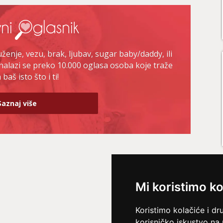
enje, vezu, brak, ljubav, sugar baby/daddy, ili
nalazi se preko 10.000 oglasa osoba koje traže
baš isto što i ti!
Saznaj više
Mi koristimo ko
Koristimo kolačiće i dr
korisničko iskustvo na