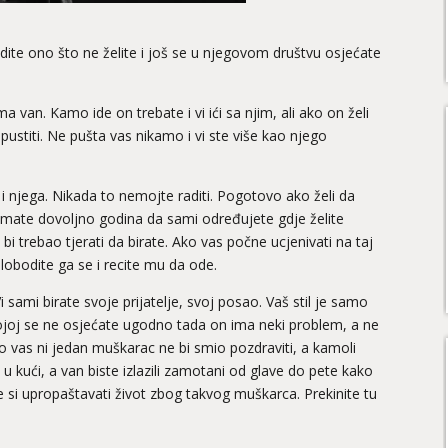
radite ono što ne želite i još se u njegovom društvu osjećate
 van. Kamo ide on trebate i vi ići sa njim, ali ako on želi
pustiti. Ne pušta vas nikamo i vi ste više kao njego
i i njega. Nikada to nemojte raditi. Pogotovo ako želi da
 Imate dovoljno godina da sami određujete gdje želite
e bi trebao tjerati da birate. Ako vas počne ucjenivati na taj
lobodite ga se i recite mu da ode.
 sami birate svoje prijatelje, svoj posao. Vaš stil je samo
ojoj se ne osjećate ugodno tada on ima neki problem, a ne
o vas ni jedan muškarac ne bi smio pozdraviti, a kamoli
ek u kući, a van biste izlazili zamotani od glave do pete kako
si upropaštavati život zbog takvog muškarca. Prekinite tu