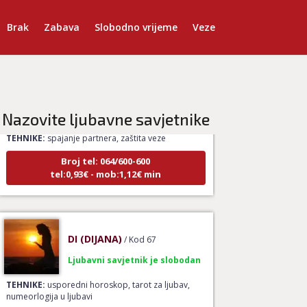
Brak
Zabava
Slobodno vrijeme
Veze
AMELIE BESSONG
/ Kod 99
Ljubavni savjetnik je zauzet
Nazovite ljubavne savjetnike
TEHNIKE:
spajanje partnera, zaštita veze
Broj tel: 064/600-600
tel:0,93€ - mob:1,12€ min
DI (DIJANA)
/ Kod 67
Ljubavni savjetnik je slobodan
TEHNIKE:
usporedni horoskop, tarot za ljubav,
numeorlogija u ljubavi