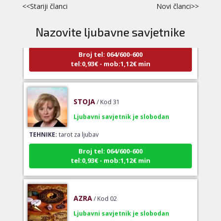
<<Stariji članci
Novi članci>>
Ljubavni savjetnik je zauzet
TEHNIKE:
spajanje partnera
Nazovite ljubavne savjetnike
Broj tel: 064/600-600
tel:0,93€ - mob:1,12€ min
STOJA
/ Kod 31
Ljubavni savjetnik je slobodan
TEHNIKE:
tarot za ljubav
Broj tel: 064/600-600
tel:0,93€ - mob:1,12€ min
AZRA
/ Kod 02
Ljubavni savjetnik je slobodan
TEHNIKE:
ljubavni savjeti, brak, ljubav