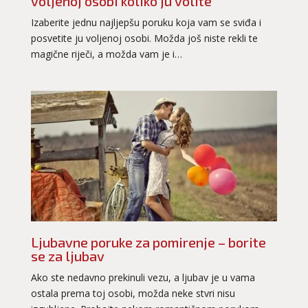
voljenoj osobi koliko ju volite
Izaberite jednu najljepšu poruku koja vam se sviđa i
posvetite ju voljenoj osobi. Možda još niste rekli te
magične riječi, a možda vam je i…
Ljubavne poruke za pomirenje – borite
se za ljubav
Ako ste nedavno prekinuli vezu, a ljubav je u vama
ostala prema toj osobi, možda neke stvri nisu