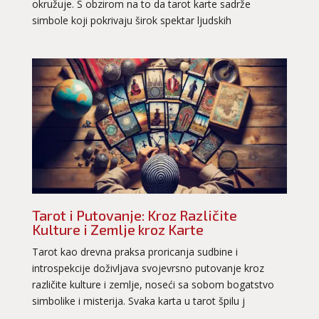
okružuje. S obzirom na to da tarot karte sadrže
simbole koji pokrivaju širok spektar ljudskih
Tarot i Putovanje: Kroz Različite
Kulture i Zemlje kroz Karte
Tarot kao drevna praksa proricanja sudbine i
introspekcije doživljava svojevrsno putovanje kroz
različite kulture i zemlje, noseći sa sobom bogatstvo
simbolike i misterija. Svaka karta u tarot špilu j