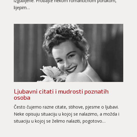
izgubljene. Probajte nekom romantičnom porukom,
lijepim…
Ljubavni citati i mudrosti poznatih
osoba
Često čujemo razne citate, stihove, pjesme o ljubavi.
Neke opisuju situaciju u kojoj se nalazimo, a možda i
situaciju u kojoj se želimo nalaziti, pogotovo…
LUCIJA
/ Kod #136