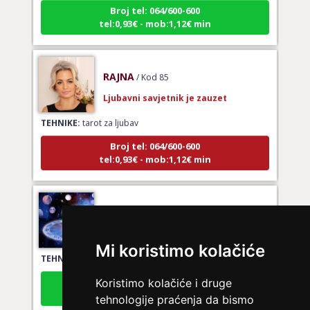
tel:0,93€ - mob:1,12€ min
RAJNA
/ Kod 85
Ljubavni savjetnik je zauzet
TEHNIKE:
tarot za ljubav
Broj tel: 064/600-600
tel:0,93€ - mob:1,12€ min
KETY
/ Kod 32
Ljubavni savjetnik je slobodan
TEHNIKE:
ljubavni savjeti, rješavanje ljubavnih problema
Mi koristimo kolačiće
Broj tel: 064/600-600
tel:0,93€ - mob:1,12€ min
Koristimo kolačiće i druge
tehnologije praćenja da bismo