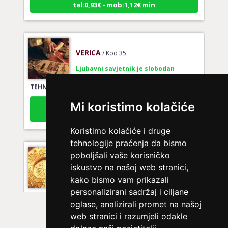
VERICA
/ Kod 35
Ljubavni savjetnik je slobodan
TEHNIKE:
tarot za ljubav
Broj tel: 064/600-600
Mi koristimo kolačiće
tel:0,93€ - mob:1,12€ min
Koristimo kolačiće i druge
tehnologije praćenja da bismo
NIVES
poboljšali vaše korisničko
/ Kod 20
iskustvo na našoj web stranici,
Ljubavni savjetnik je zauzet
kako bismo vam prikazali
TEHNIKE:
ljubavna očekivanja, smjer u kojem ide veza
personalizirani sadržaj i ciljane
oglase, analizirali promet na našoj
Broj tel: 064/600-600
tel:0,93€ - mob:1,12€ min
web stranici i razumjeli odakle