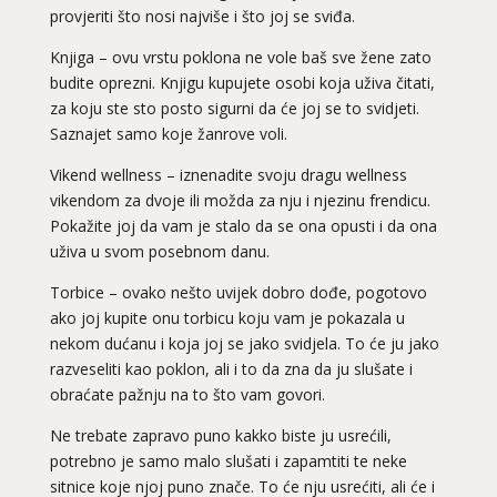
provjeriti što nosi najviše i što joj se sviđa.
Knjiga – ovu vrstu poklona ne vole baš sve žene zato
budite oprezni. Knjigu kupujete osobi koja uživa čitati,
za koju ste sto posto sigurni da će joj se to svidjeti.
Saznajet samo koje žanrove voli.
Vikend wellness – iznenadite svoju dragu wellness
vikendom za dvoje ili možda za nju i njezinu frendicu.
Pokažite joj da vam je stalo da se ona opusti i da ona
uživa u svom posebnom danu.
Torbice – ovako nešto uvijek dobro dođe, pogotovo
ako joj kupite onu torbicu koju vam je pokazala u
nekom dućanu i koja joj se jako svidjela. To će ju jako
razveseliti kao poklon, ali i to da zna da ju slušate i
obraćate pažnju na to što vam govori.
Ne trebate zapravo puno kakko biste ju usrećili,
potrebno je samo malo slušati i zapamtiti te neke
sitnice koje njoj puno znače. To će nju usrećiti, ali će i