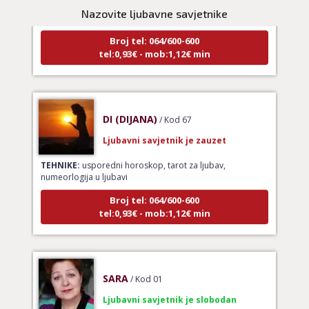
TEHNIKE:
ljubavna očekivanja, smjer u kojem ide veza
Nazovite ljubavne savjetnike
Broj tel: 064/600-600
tel:0,93€ - mob:1,12€ min
DI (DIJANA)
/ Kod 67
Ljubavni savjetnik je zauzet
TEHNIKE:
usporedni horoskop, tarot za ljubav,
numeorlogija u ljubavi
Broj tel: 064/600-600
tel:0,93€ - mob:1,12€ min
SARA
/ Kod 01
Ljubavni savjetnik je slobodan