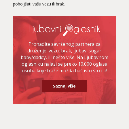
poboljšati vašu vezu ili brak.
Pronađite savršenog partnera za
druženje, vezu, brak, ljubav, sugar
baby/daddy, ili nešto više. Na Ljubavnom
oglasniku nalazi se preko 10.000 oglasa
osoba koje traže možda baš isto što i ti!
Saznaj više
NIVES
/ Kod 20
Ljubavni savjetnik je zauzet