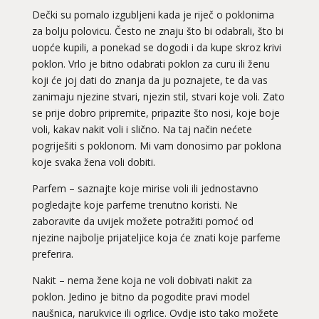
Dečki su pomalo izgubljeni kada je riječ o poklonima
za bolju polovicu. Često ne znaju što bi odabrali, što bi
uopće kupili, a ponekad se dogodi i da kupe skroz krivi
poklon. Vrlo je bitno odabrati poklon za curu ili ženu
koji će joj dati do znanja da ju poznajete, te da vas
zanimaju njezine stvari, njezin stil, stvari koje voli. Zato
se prije dobro pripremite, pripazite što nosi, koje boje
voli, kakav nakit voli i slično. Na taj način nećete
pogriješiti s poklonom. Mi vam donosimo par poklona
koje svaka žena voli dobiti.
Parfem – saznajte koje mirise voli ili jednostavno
pogledajte koje parfeme trenutno koristi. Ne
zaboravite da uvijek možete potražiti pomoć od
njezine najbolje prijateljice koja će znati koje parfeme
preferira.
Nakit – nema žene koja ne voli dobivati nakit za
poklon. Jedino je bitno da pogodite pravi model
naušnica, narukvice ili ogrlice. Ovdje isto tako možete