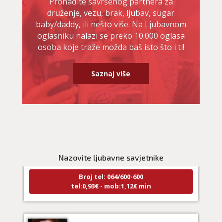
Pronađite savršenog partnera za
druženje, vezu, brak, ljubav, sugar
baby/daddy, ili nešto više. Na Ljubavnom
oglasniku nalazi se preko 10.000 oglasa
osoba koje traže možda baš isto što i ti!
Saznaj više
DENI
/ Kod 15
Ljubavni savjetnik je zauzet
TEHNIKE:
prekidi veze, bračni problemi, pomirjenje
Nazovite ljubavne savjetnike
Broj tel: 064/600-600
tel:0,93€ - mob:1,12€ min