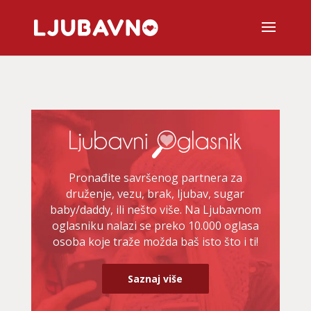
Pronađite savršenog partnera za
druženje, vezu, brak, ljubav, sugar
baby/daddy, ili nešto više. Na Ljubavnom
oglasniku nalazi se preko 10.000 oglasa
osoba koje traže možda baš isto što i ti!
Saznaj više