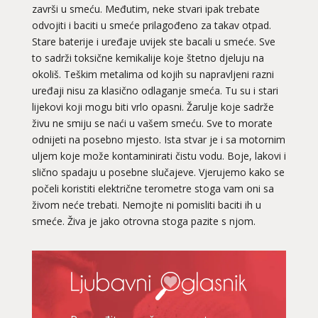
završi u smeću. Međutim, neke stvari ipak trebate
odvojiti i baciti u smeće prilagođeno za takav otpad.
Stare baterije i uređaje uvijek ste bacali u smeće. Sve
to sadrži toksične kemikalije koje štetno djeluju na
okoliš. Teškim metalima od kojih su napravljeni razni
uređaji nisu za klasično odlaganje smeća. Tu su i stari
lijekovi koji mogu biti vrlo opasni. Žarulje koje sadrže
živu ne smiju se naći u vašem smeću. Sve to morate
odnijeti na posebno mjesto. Ista stvar je i sa motornim
uljem koje može kontaminirati čistu vodu. Boje, lakovi i
slično spadaju u posebne slučajeve. Vjerujemo kako se
počeli koristiti električne terometre stoga vam oni sa
živom neće trebati. Nemojte ni pomisliti baciti ih u
smeće. Živa je jako otrovna stoga pazite s njom.