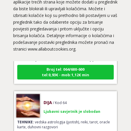
aplikacije trećih strana koje možete dodati u preglednik
da biste blokirali ili upravljali kolačićima. Možete i
izbrisati kolačiće koji su prethodno bili postavljeni u vaš
preglednik tako da odaberete opciju za brisanje
povijesti pregledavanja i pritom uključite i opciju
brisanja kolačića. Detaljnije informacije o kolačićima i
VESNA
/ Kod 05
podešavanje postavki preglednika možete pronaći na
Ljubavni savjetnik je slobodan
stranici www.allaboutcookies.org.
TEHNIKE:
ljubavni tarot, izrada runskih amajlija
Broj tel: 064/600-600
tel:0,93€ - mob:1,12€ min
DIJA
/ Kod 64
Ljubavni savjetnik je slobodan
TEHNIKE:
vedska astrologija (jyotish), reiki, tarot, oracle
karte, duhovni razgovori