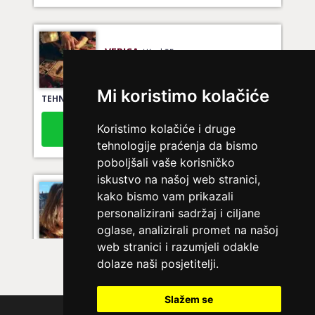
VERICA
/ Kod 35
Ljubavni savjetnik je slobodan
Mi koristimo kolačiće
TEHNIKE:
tarot za ljubav
Broj tel: 064/600-600
Koristimo kolačiće i druge
tel:0,93€ - mob:1,12€ min
tehnologije praćenja da bismo
poboljšali vaše korisničko
iskustvo na našoj web stranici,
kako bismo vam prikazali
VESNA
/ Kod 05
personalizirani sadržaj i ciljane
Ljubavni savjetnik je slobodan
oglase, analizirali promet na našoj
TEHNIKE:
ljubavni tarot, izrada runskih amajlija
web stranici i razumjeli odakle
dolaze naši posjetitelji.
Broj tel: 064/600-600
tel:0,93€ - mob:1,12€ min
Slažem se
Polica privatnosti