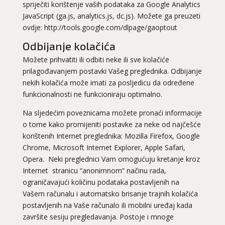
spriječiti korištenje vaših podataka za Google Analytics
JavaScript (ga.js, analytics.js, dc.js). Možete ga preuzeti
ovdje: http://tools.google.com/dlpage/gaoptout
Odbijanje kolačića
Možete prihvatiti ili odbiti neke ili sve kolačiće
prilagođavanjem postavki Vašeg preglednika. Odbijanje
nekih kolačića može imati za posljedicu da određene
funkcionalnosti ne funkcioniraju optimalno.
Na sljedećim poveznicama možete pronaći informacije
o tome kako promijeniti postavke za neke od najčešće
korištenih Internet preglednika: Mozilla Firefox, Google
Chrome, Microsoft Internet Explorer, Apple Safari,
Opera. Neki preglednici Vam omogućuju kretanje kroz
Internet stranicu “anonimnom” načinu rada,
ograničavajući količinu podataka postavljenih na
Vašem računalu i automatsko brisanje trajnih kolačića
postavljenih na Vaše računalo ili mobilni uređaj kada
završite sesiju pregledavanja. Postoje i mnoge