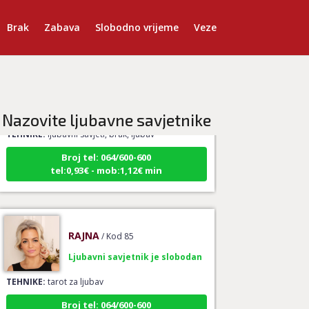
Brak
Zabava
Slobodno vrijeme
Veze
AZRA
/ Kod 02
Ljubavni savjetnik je slobodan
Nazovite ljubavne savjetnike
TEHNIKE:
ljubavni savjeti, brak, ljubav
Broj tel: 064/600-600
tel:0,93€ - mob:1,12€ min
RAJNA
/ Kod 85
Ljubavni savjetnik je slobodan
TEHNIKE:
tarot za ljubav
Broj tel: 064/600-600
tel:0,93€ - mob:1,12€ min