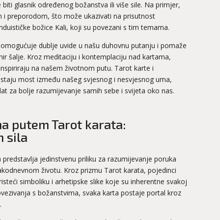
iti glasnik određenog božanstva ili više sile. Na primjer,
m i preporodom, što može ukazivati na prisutnost
duističke božice Kali, koji su povezani s tim temama.
 omogućuje dublje uvide u našu duhovnu putanju i pomaže
 šalje. Kroz meditaciju i kontemplaciju nad kartama,
inspiriraju na našem životnom putu.
Tarot
karte i
ostaju most između našeg svjesnog i nesvjesnog uma,
t za bolje razumijevanje samih sebe i svijeta oko nas.
a putem Tarot karata:
 sila
redstavlja jedinstvenu priliku za razumijevanje poruka
vakodnevnom životu. Kroz prizmu Tarot karata, pojedinci
steći simboliku i arhetipske slike koje su inherentne svakoj
ovezivanja s božanstvima, svaka karta postaje portal kroz
.