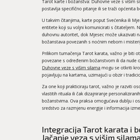
Tarot karte i božanstva: Duhovne veze s višim sil
postavlja specifično pitanje ili se traži općenita 
U takvim čitanjima, karte poput Svećenika ili Mj
entitete koji su voljni komunicirati s čitateljem
duhovnu autoritet, dok Mjesec može ukazivati na i
božanstava povezanih s noćnim nebom i misteri
Prilikom tumačenja Tarot karata, važno je biti o
povezane s određenim božanstvom ili da nude op
Duhovne veze s višim silama
mogu se otkriti kro
pojavljuju na kartama, uzimajući u obzir i tradici
Za one koji prakticiraju tarot, važno je razviti 
vlastitih rituala ili čak dizajniranje personalizi
božanstvima. Ova praksa omogućava dublju i oso
sredstvo za razmjenu energije i informacija izm
Integracija Tarot karata i
Jačanje veza s višim silam