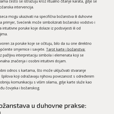
ama često se istražuju kroz ritualno čitanje karata, gdje se
božanska intervencija.
eseca mogu ukazivati na specifična božanstva ili duhovne
. Na primjer, Svećenik može simbolizirati božansko vodstvo i
ntuitivne poruke koje dolaze iz podsvijesti ili od
jima.
tvoren za poruke koje se očituju, bilo da su one direktno
ćenite smjernice i savjete.
Tarot karte i božanstva:
z pažljivu interpretaciju simbola i elemenata koji se
onalna značenja i osobni intuitivni dojam.
osobni odnos s kartama, što može uključivati stvaranje
ranih špilova koji odražavaju njihovu povezanost s određenim
bniju komunikaciju s višim silama, gdje karte služe kao
eđu čovjeka i božanskog.
 božanstava u duhovne prakse:
a