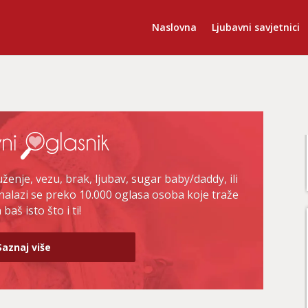
Naslovna
Ljubavni savjetnici
enje, vezu, brak, ljubav, sugar baby/daddy, ili
nalazi se preko 10.000 oglasa osoba koje traže
baš isto što i ti!
Saznaj više