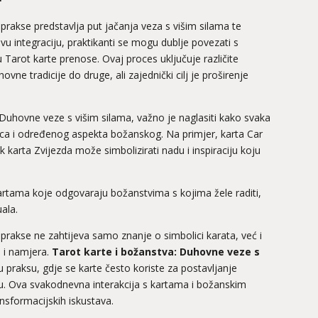
prakse predstavlja put jačanja veza s višim silama te
 integraciju, praktikanti se mogu dublje povezati s
u Tarot karte prenose. Ovaj proces uključuje različite
ne tradicije do druge, ali zajednički cilj je proširenje
uhovne veze s višim silama, važno je naglasiti kako svaka
nca i određenog aspekta božanskog. Na primjer, karta Car
karta Zvijezda može simbolizirati nadu i inspiraciju koju
kartama koje odgovaraju božanstvima s kojima žele raditi,
uala.
prakse ne zahtijeva samo znanje o simbolici karata, već i
a i namjera.
Tarot karte i božanstva: Duhovne veze s
praksu, gdje se karte često koriste za postavljanje
ciju. Ova svakodnevna interakcija s kartama i božanskim
nsformacijskih iskustava.