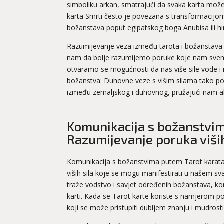
simboliku arkan, smatrajući da svaka karta može b
karta Smrti često je povezana s transformacijo
božanstava poput egipatskog boga Anubisa ili hin
Razumijevanje veza između tarota i božanstava
nam da bolje razumijemo poruke koje nam svemir
otvaramo se mogućnosti da nas više sile vode i 
božanstva: Duhovne veze s višim silama tako p
između zemaljskog i duhovnog, pružajući nam ala
Komunikacija s božanstvim
Razumijevanje poruka viših
Komunikacija s božanstvima putem Tarot karata p
viših sila koje se mogu manifestirati u našem s
traže vodstvo i savjet određenih božanstava, kori
karti. Kada se Tarot karte koriste s namjerom p
koji se može pristupiti dubljem znanju i mudrosti