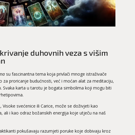
tkrivanje duhovnih veza s višim
an
ama
su fascinantna tema koja privlači mnoge istraživače
 za proricanje budućnosti, već i moćan alat za meditaciju,
. Svaka karta u tarotu je bogata simbolima koji mogu biti
arhetipovima.
 Visoke svećenice ili Carice, može se doživjeti kao
a, ali i kao odraz božanskih energija koje utječu na naš
aktikanti pokušavaju razumjeti poruke koje dobivaju kroz