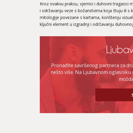
Kroz ovakvu praksu, vjernici i duhovni tragaoci 
i održavanju veze s božanstvima koja štuju ili s k
mitologije povezane s kartama, korištenju vizualiz
ključni element u izgradnji i održavanju duhovno
Pronađite savršenog partnera za druž
nešto više. Na Ljubavnom oglasniku 
možda 