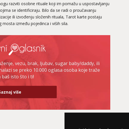
mogu razviti osobne rituale koji im pomažu u uspostavljanju
ojima se identificiraju. Bilo da se radi o proučavanju
acije ili izvođenju složenih rituala, Tarot karte postaju
g mosta između pojedinca i viših sila.
enje, vezu, brak, ljubav, sugar baby/daddy, ili
nalazi se preko 10.000 oglasa osoba koje traže
baš isto što i ti!
Saznaj više