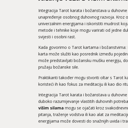
Integracija Tarot karata i božanstava u duhovne 
unapređenje osobnog duhovnog razvoja. Kroz ovu
univerzalnim energijama i iskoristiti mudrost koj
metode i tehnike koje mogu varirati od jedne duhov
svijesti i osobni rast.
Kada govorimo o Tarot kartama i božanstvima: D
karta može služiti kao posrednik između pojedi
može predstavljati božansku mušku energiju, dok 
pružaju božanske sile.
Praktikanti također mogu stvoriti oltar s Tarot 
koristeći ih kao fokus za meditaciju ili kao dio rit
Integracija Tarot karata i božanstava u duhovne 
duboko razumijevanje vlastitih duhovnih potreb
višim silama
mogu se ojačati kroz svakodnevnu 
pitanja, traženje vodstva ili kao alat za medita
energijama može dovesti do snažnijih uvida i tra