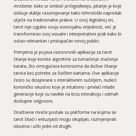
mrežama: kako se simboli prilagođavaju
, pitanje je koje
iziskuje dublje razumijevanje kako tehnološki napredak
utječe na tradicionalne prakse. U ovoj digitalnoj eri,
tarot nije izgubio svoju esencijalnu vrijednost, već je
transformirao svoj vizualni i interpretativni jezik kako bi
ostao relevantan i pristupačan novoj publici.
Primjetna je pojava raznovrsnih aplikacija za tarot
čitanje koje koriste algoritme za tumačenje značenja
karata, što omogućava korisnicima da dožive čitanje
tarota bez potrebe za fizičkim kartama. Ove aplikacije
često su dizajnirane s interaktivnim sučeljem, nudeći
korisničko iskustvo koje je intuitivno i privlači mlađe
generacije koje su navikle na brzu interakciju i odmah
dostupne odgovore.
Društvene mreže postale su platforme na kojima se
tarot čitači i entuzijasti mogu okupljati, razmjenjivati
iskustva i učiti jedni od drugih.