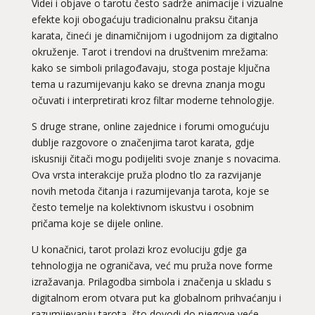
Videi i objave o tarotu često sadrže animacije i vizualne
efekte koji obogaćuju tradicionalnu praksu čitanja
karata, čineći je dinamičnijom i ugodnijom za digitalno
okruženje. Tarot i trendovi na društvenim mrežama:
kako se simboli prilagođavaju, stoga postaje ključna
tema u razumijevanju kako se drevna znanja mogu
očuvati i interpretirati kroz filtar moderne tehnologije.
S druge strane, online zajednice i forumi omogućuju
dublje razgovore o značenjima tarot karata, gdje
iskusniji čitači mogu podijeliti svoje znanje s novacima.
Ova vrsta interakcije pruža plodno tlo za razvijanje
novih metoda čitanja i razumijevanja tarota, koje se
često temelje na kolektivnom iskustvu i osobnim
pričama koje se dijele online.
U konačnici, tarot prolazi kroz evoluciju gdje ga
tehnologija ne ograničava, već mu pruža nove forme
izražavanja. Prilagodba simbola i značenja u skladu s
digitalnom erom otvara put ka globalnom prihvaćanju i
razumijevanju tarota, što dovodi do njegove veće