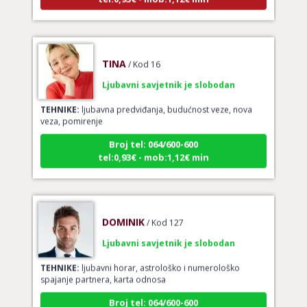
TINA
/ Kod 16
Ljubavni savjetnik je slobodan
TEHNIKE:
ljubavna predviđanja, budućnost veze, nova
veza, pomirenje
Broj tel: 064/600-600
tel:0,93€ - mob:1,12€ min
DOMINIK
/ Kod 127
Ljubavni savjetnik je slobodan
TEHNIKE:
ljubavni horar, astrološko i numerološko
spajanje partnera, karta odnosa
Broj tel: 064/600-600
tel:0,93€ - mob:1,12€ min