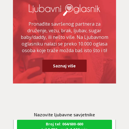
Pronađite savršenog partnera za
druženje, vezu, brak, ljubav, sugar
baby/daddy, ili nešto više. Na Ljubavnom
oglasniku nalazi se preko 10.000 oglasa
osoba koje traže možda baš isto što i ti!
Saznaj više
AMELIE BESSONG
/ Kod 99
Ljubavni savjetnik je slobodan
TEHNIKE:
spajanje partnera, zaštita veze
Nazovite ljubavne savjetnike
Broj tel: 064/600-600
tel:0,93€ - mob:1,12€ min