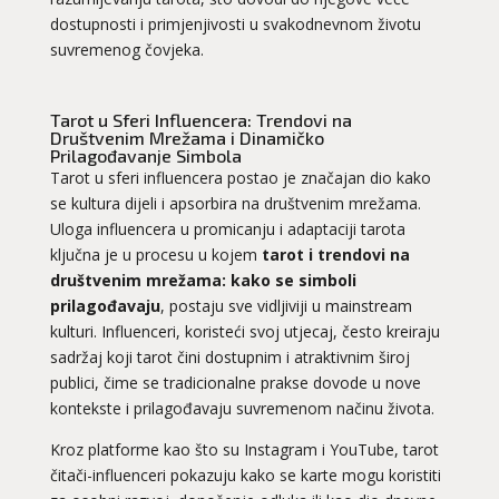
dostupnosti i primjenjivosti u svakodnevnom životu
suvremenog čovjeka.
Tarot u Sferi Influencera: Trendovi na
Društvenim Mrežama i Dinamičko
Prilagođavanje Simbola
Tarot u sferi influencera postao je značajan dio kako
se kultura dijeli i apsorbira na društvenim mrežama.
Uloga influencera u promicanju i adaptaciji tarota
ključna je u procesu u kojem
tarot i trendovi na
društvenim mrežama: kako se simboli
prilagođavaju
, postaju sve vidljiviji u mainstream
kulturi. Influenceri, koristeći svoj utjecaj, često kreiraju
sadržaj koji tarot čini dostupnim i atraktivnim široj
publici, čime se tradicionalne prakse dovode u nove
kontekste i prilagođavaju suvremenom načinu života.
Kroz platforme kao što su Instagram i YouTube, tarot
čitači-influenceri pokazuju kako se karte mogu koristiti