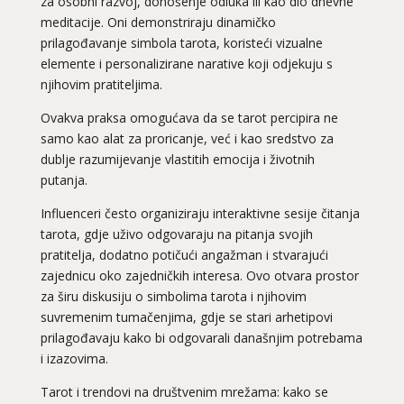
za osobni razvoj, donošenje odluka ili kao dio dnevne
meditacije. Oni demonstriraju dinamičko
prilagođavanje simbola tarota, koristeći vizualne
elemente i personalizirane narative koji odjekuju s
njihovim pratiteljima.
Ovakva praksa omogućava da se tarot percipira ne
samo kao alat za proricanje, već i kao sredstvo za
dublje razumijevanje vlastitih emocija i životnih
putanja.
Influenceri često organiziraju interaktivne sesije čitanja
tarota, gdje uživo odgovaraju na pitanja svojih
pratitelja, dodatno potičući angažman i stvarajući
zajednicu oko zajedničkih interesa. Ovo otvara prostor
za širu diskusiju o simbolima tarota i njihovim
suvremenim tumačenjima, gdje se stari arhetipovi
prilagođavaju kako bi odgovarali današnjim potrebama
i izazovima.
Tarot i trendovi na društvenim mrežama: kako se