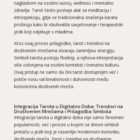
naglaskom na osobni razvoj, wellness i mentalno
zdravlje. Tarot često postaje alat za meditaciju i
introspekciju, gdje se tradicionalna značenja karata
proširuju kako bi obuhvatila savjetovanje i terapeutski
jezik koji odjekuje s mladima.
Kroz ovaj proces prilagodbe, tarot i trendovi na
društvenim mrežama stvaraju zanimljivu sinergiju.
Simboli tarota postaju fluidniji, a njihova interpretacija
više oslonjena na osobni kontekst i trenutnu kulturu.
Ovaj pristup ne samo da čini tarot dostupnijim već i
potiče novu val kreativnosti i duhovnosti među
korisnicima društvenih mreža.
Integracija Tarota u Digitalno Doba: Trendovi na
Društvenim Mrežama i Prilagodba Simbola
Integracija tarota u digitalno doba nije samo fenomen
popularnosti, već i proces u kojem se drevni simboli
pretaču u jezik koji je razumljiv modernom korisniku
društvenih mreža.
Tarot i trendovi na društvenim