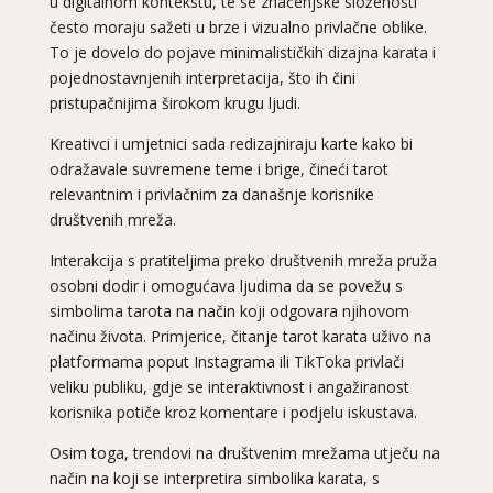
u digitalnom kontekstu, te se značenjske složenosti
često moraju sažeti u brze i vizualno privlačne oblike.
To je dovelo do pojave minimalističkih dizajna karata i
pojednostavnjenih interpretacija, što ih čini
pristupačnijima širokom krugu ljudi.
Kreativci i umjetnici sada redizajniraju karte kako bi
odražavale suvremene teme i brige, čineći tarot
relevantnim i privlačnim za današnje korisnike
društvenih mreža.
Interakcija s pratiteljima preko društvenih mreža pruža
osobni dodir i omogućava ljudima da se povežu s
simbolima tarota na način koji odgovara njihovom
načinu života. Primjerice, čitanje tarot karata uživo na
platformama poput Instagrama ili TikToka privlači
veliku publiku, gdje se interaktivnost i angažiranost
korisnika potiče kroz komentare i podjelu iskustava.
Osim toga, trendovi na društvenim mrežama utječu na
način na koji se interpretira simbolika karata, s