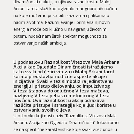
dinamičnosti u akciji, a njihova raznolikost u Maloj
Arcani tarota služi kao ogledalo mnogobrojnih načina
na koje možemo pristupiti izazovima i prilikama u
našim životima. Razumijevanje i primjena njihovih
energija može biti ključno u navigiranju životnim
putem, nudeći nam širok spektar mogućnosti za
ostvarivanje naših ambicija.
U podnaslovu Raznolikost Vitezova Mala Arkana:
Akcija kao Ogledalo Dinamičnosti istražujemo
kako svaki od četiri viteza u Maloj Arkani tarot
karata predstavlja različite aspekte akcije i
inicijative. Svaki vitez simbolizira jedinstvenu
energiju i pristup djelovanju, od impulzivnog
Viteza štapova do odlučnog Viteza mačeva,
pažljivog Viteza pehara i metodičnog Viteza
novčića. Ova raznolikost u akciji odražava
različite pristupe i strategije koje ljudi koriste u
ostvarivanju svojih ciljeva.
U odlomku koji nosi naziv “Raznolikost Vitezova Mala
Arkana: Akcija kao Ogledalo Dinamičnosti” fokusiramo
se na specifične karakteristike koje svaki vitez unosi u