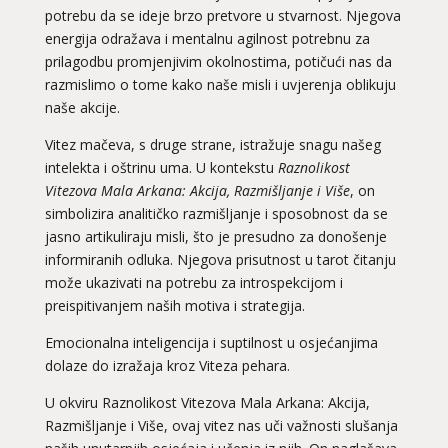
potrebu da se ideje brzo pretvore u stvarnost. Njegova
energija odražava i mentalnu agilnost potrebnu za
prilagodbu promjenjivim okolnostima, potičući nas da
razmislimo o tome kako naše misli i uvjerenja oblikuju
naše akcije.
Vitez mačeva, s druge strane, istražuje snagu našeg
intelekta i oštrinu uma. U kontekstu
Raznolikost
Vitezova Mala Arkana: Akcija, Razmišljanje i Više
, on
simbolizira analitičko razmišljanje i sposobnost da se
jasno artikuliraju misli, što je presudno za donošenje
informiranih odluka. Njegova prisutnost u tarot čitanju
može ukazivati na potrebu za introspekcijom i
preispitivanjem naših motiva i strategija.
Emocionalna inteligencija i suptilnost u osjećanjima
dolaze do izražaja kroz Viteza pehara.
U okviru Raznolikost Vitezova Mala Arkana: Akcija,
Razmišljanje i Više, ovaj vitez nas uči važnosti slušanja