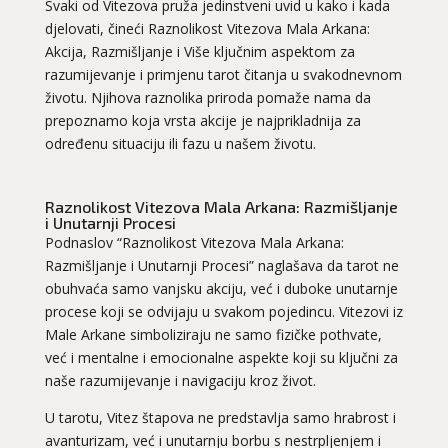
Svaki od Vitezova pruža jedinstveni uvid u kako i kada
djelovati, čineći Raznolikost Vitezova Mala Arkana:
Akcija, Razmišljanje i Više ključnim aspektom za
razumijevanje i primjenu tarot čitanja u svakodnevnom
životu. Njihova raznolika priroda pomaže nama da
prepoznamo koja vrsta akcije je najprikladnija za
određenu situaciju ili fazu u našem životu.
Raznolikost Vitezova Mala Arkana: Razmišljanje
i Unutarnji Procesi
Podnaslov “Raznolikost Vitezova Mala Arkana:
Razmišljanje i Unutarnji Procesi” naglašava da tarot ne
obuhvaća samo vanjsku akciju, već i duboke unutarnje
procese koji se odvijaju u svakom pojedincu. Vitezovi iz
Male Arkane simboliziraju ne samo fizičke pothvate,
već i mentalne i emocionalne aspekte koji su ključni za
naše razumijevanje i navigaciju kroz život.
U tarotu, Vitez štapova ne predstavlja samo hrabrost i
avanturizam, već i unutarnju borbu s nestrpljenjem i