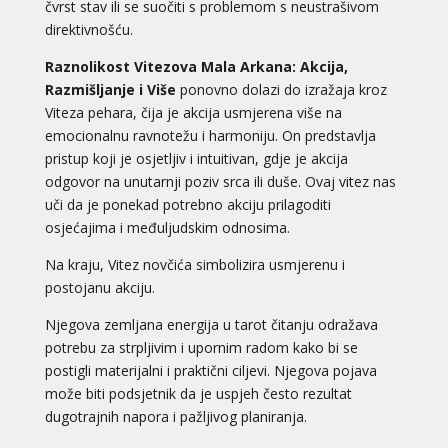
čvrst stav ili se suočiti s problemom s neustrašivom
direktivnošću.
Raznolikost Vitezova Mala Arkana: Akcija,
Razmišljanje i Više
ponovno dolazi do izražaja kroz
Viteza pehara, čija je akcija usmjerena više na
emocionalnu ravnotežu i harmoniju. On predstavlja
pristup koji je osjetljiv i intuitivan, gdje je akcija
odgovor na unutarnji poziv srca ili duše. Ovaj vitez nas
uči da je ponekad potrebno akciju prilagoditi
osjećajima i međuljudskim odnosima.
Na kraju, Vitez novčića simbolizira usmjerenu i
postojanu akciju.
Njegova zemljana energija u
tarot
čitanju odražava
potrebu za strpljivim i upornim radom kako bi se
postigli materijalni i praktični ciljevi. Njegova pojava
može biti podsjetnik da je uspjeh često rezultat
dugotrajnih napora i pažljivog planiranja.