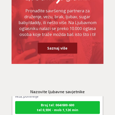
Pronađite savršenog partnera za
druženje, vezu, brak, ljubav, sugar
baby/daddy, ili nešto više. Na Ljubavnom
oglasniku nalazi se preko 10.000 oglasa
osoba koje traže možda baš isto što i ti!
Saznaj više
TINA
/ Kod 16
Ljubavni savjetnik je slobodan
TEHNIKE:
ljubavna predviđanja, budućnost veze, nova
Nazovite ljubavne savjetnike
veza, pomirenje
Broj tel: 064/600-600
tel:0,93€ - mob:1,12€ min