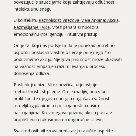
povezujući s situacijama koje zahtijevaju odlučnost i
intelektualnu snagu.
U kontekstu
Raznolikost Vitezova Mala Arkana: Akcija,
Razmišljanje i Više
, Vitez pehara simbolizira
emocionalnu inteligenciju i intuitivni pristup.
On je taj koji nas podsjeća da je ponekad potrebno
usporiti i poslušati vlastite osjećaje prije nego što
poduzmemo akciju. Njegova prisutnost može ukazivati
na važnost empatije i razumijevanja u procesu
donošenja odluka.
Posljednji u nizu, Vitez novčića, utjelovljuje
metodičnost i strpljenje. On je marljiv, pouzdan i
praktičan, te njegova energija naglašava važnost
temeljitog planiranja i postojanosti u našim
nastojanjima. Kroz njegovu prizmu, akcija postaje
promišljena i fokusirana na dugoročne ciljeve.
Svaki od ovih Vitezova predstavlja različite aspekte