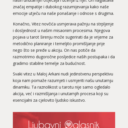
naših unutarnjih osjećaja i učenja iz njih. On naglašava
značaj empatije i dubokog razumijevanja kako naše
emocije utječu na naše ponašanje i odnose s drugima.
Konačno, Vitez novčića usmjerava pažnju na strpljenje
i dosljednost u našim misaonim procesima. Njegova
pojava u tarot širenju može sugerirati da je vrijeme za
metodično planiranje i temeljito promišljanje prije
nego što se pređe u akciju. On nas potiče da
razmotrimo dugoročne posljedice naših postupaka i da
gradimo stabilne temelje za budućnost.
Svaki vitez u Maloj Arkani nudi jedinstvenu perspektivu
koja nam pomaže razumjeti i usmjeriti našu unutarnju
dinamiku. Ta raznolikost u tarotu nije samo ogledalo
akcija, već i razmišljanja i unutarnjih procesa koji su
esencijalni za cjelovito ljudsko iskustvo.