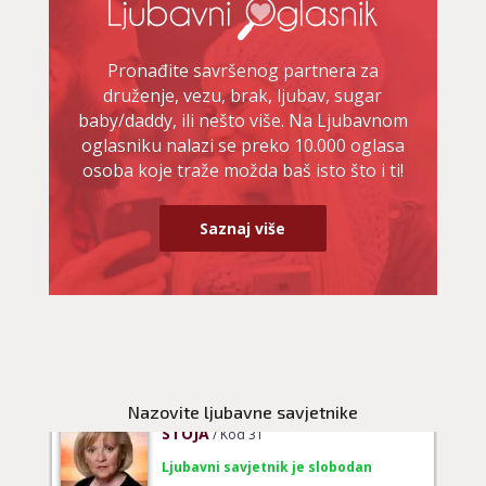
TEHNIKE:
ljubavni tarot, izrada runskih amajlija
Broj tel: 064/600-600
Pronađite savršenog partnera za
tel:0,93€ - mob:1,12€ min
druženje, vezu, brak, ljubav, sugar
baby/daddy, ili nešto više. Na Ljubavnom
oglasniku nalazi se preko 10.000 oglasa
osoba koje traže možda baš isto što i ti!
DIJA
/ Kod 64
Ljubavni savjetnik je slobodan
Saznaj više
TEHNIKE:
vedska astrologija (jyotish), reiki, tarot, oracle
karte, duhovni razgovori
Broj tel: 064/600-600
tel:0,93€ - mob:1,12€ min
Nazovite ljubavne savjetnike
STOJA
/ Kod 31
Ljubavni savjetnik je slobodan