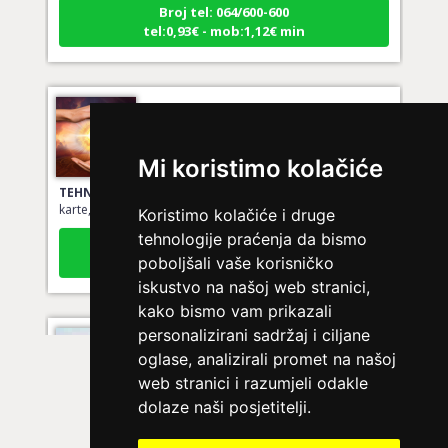
Broj tel: 064/600-600
tel:0,93€ - mob:1,12€ min
DIJA
/ Kod 64
Ljubavni savjetnik je slobodan
Mi koristimo kolačiće
TEHNIKE:
vedska astrologija (jyotish), reiki, tarot, oracle
karte, duhovni razgovori
Koristimo kolačiće i druge
Broj tel: 064/600-600
tehnologije praćenja da bismo
tel:0,93€ - mob:1,12€ min
poboljšali vaše korisničko
iskustvo na našoj web stranici,
kako bismo vam prikazali
personalizirani sadržaj i ciljane
STOJA
/ Kod 31
oglase, analizirali promet na našoj
Ljubavni savjetnik je slobodan
web stranici i razumjeli odakle
dolaze naši posjetitelji.
TEHNIKE:
tarot za ljubav
Broj tel: 064/600-600