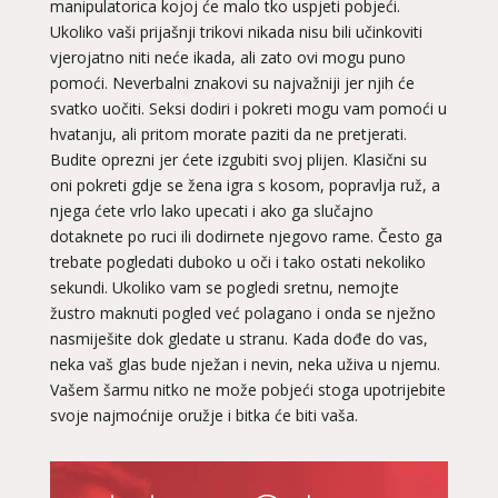
manipulatorica kojoj će malo tko uspjeti pobjeći.
Ukoliko vaši prijašnji trikovi nikada nisu bili učinkoviti
vjerojatno niti neće ikada, ali zato ovi mogu puno
pomoći. Neverbalni znakovi su najvažniji jer njih će
svatko uočiti. Seksi dodiri i pokreti mogu vam pomoći u
hvatanju, ali pritom morate paziti da ne pretjerati.
Budite oprezni jer ćete izgubiti svoj plijen. Klasični su
oni pokreti gdje se žena igra s kosom, popravlja ruž, a
njega ćete vrlo lako upecati i ako ga slučajno
dotaknete po ruci ili dodirnete njegovo rame. Često ga
trebate pogledati duboko u oči i tako ostati nekoliko
sekundi. Ukoliko vam se pogledi sretnu, nemojte
žustro maknuti pogled već polagano i onda se nježno
nasmiješite dok gledate u stranu. Kada dođe do vas,
neka vaš glas bude nježan i nevin, neka uživa u njemu.
Vašem šarmu nitko ne može pobjeći stoga upotrijebite
svoje najmoćnije oružje i bitka će biti vaša.
VESNA
/ Kod 05
Ljubavni savjetnik je slobodan