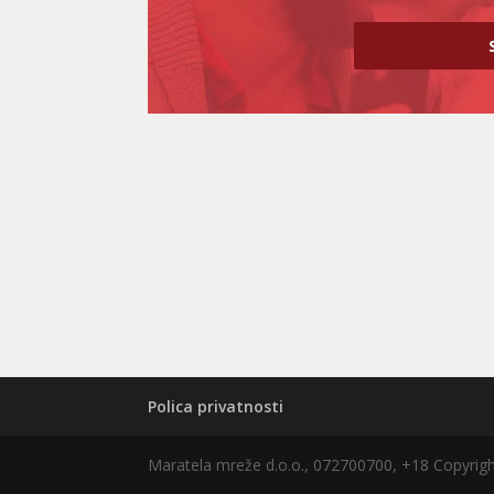
Polica privatnosti
Maratela mreže d.o.o., 072700700, +18 Copyri