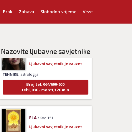
TEHNIKE:
ljubav, brak, veze
Brak
Zabava
Slobodno vrijeme
Veze
Broj tel: 064/600-600
tel:0,93€ - mob:1,12€ min
Nazovite ljubavne savjetnike
VIKTORIJA
/ Kod 369
Ljubavni savjetnik je zauzet
TEHNIKE:
astrologija
Broj tel: 064/600-600
tel:0,93€ - mob:1,12€ min
ELA
/ Kod 151
Ljubavni savjetnik je zauzet