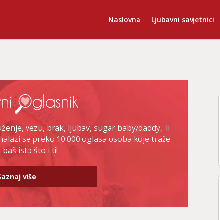
Naslovna
Ljubavni savjetnici
enje, vezu, brak, ljubav, sugar baby/daddy, ili
nalazi se preko 10.000 oglasa osoba koje traže
baš isto što i ti!
Saznaj više