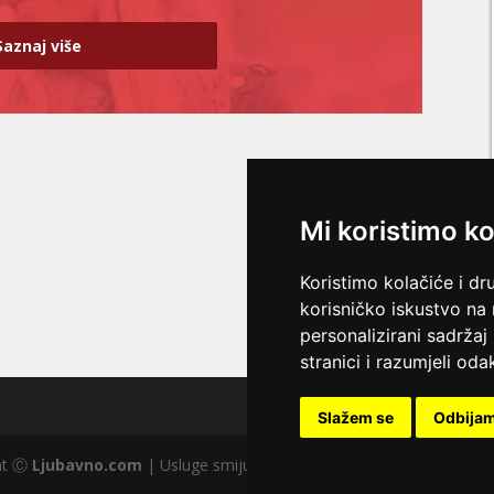
Saznaj više
Mi koristimo ko
Koristimo kolačiće i dr
korisničko iskustvo na
personalizirani sadržaj 
stranici i razumjeli odak
Slažem se
Odbija
ght Ⓒ
Ljubavno.com
| Usluge smiju koristiti osobe starije od +18 god