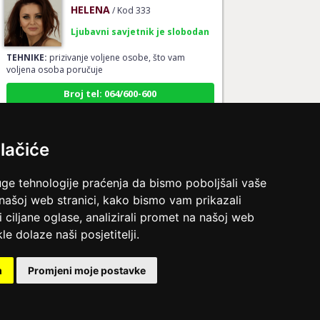
HELENA
/ Kod 333
Ljubavni savjetnik je slobodan
TEHNIKE:
prizivanje voljene osobe, što vam
voljena osoba poručuje
Broj tel: 064/600-600
tel:0,93€ - mob:1,12€ min
lačiće
MAJA
/ Kod 04
uge tehnologije praćenja da bismo poboljšali vaše
Ljubavni savjetnik je zauzet
 našoj web stranici, kako bismo vam prikazali
TEHNIKE:
ljubav, brak, veze, avanture, ljubavna
i ciljane oglase, analizirali promet na našoj web
predviđanja i savjeti, kompatibilnost partnera,
le dolaze naši posjetitelji.
pogled u budućnost
Broj tel: 064/600-600
m
Promjeni moje postavke
tel:0,93€ - mob:1,12€ min
ina.