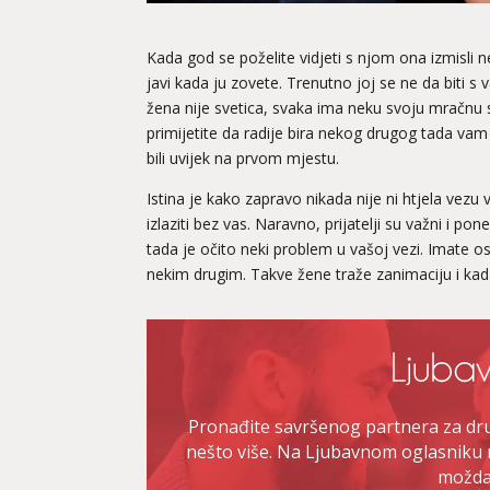
Kada god se poželite vidjeti s njom ona izmisli 
javi kada ju zovete. Trenutno joj se ne da biti s
žena nije svetica, svaka ima neku svoju mračnu st
primijetite da radije bira nekog drugog tada vam
bili uvijek na prvom mjestu.
Istina je kako zapravo nikada nije ni htjela vezu
izlaziti bez vas. Naravno, prijatelji su važni i p
tada je očito neki problem u vašoj vezi. Imate os
nekim drugim. Takve žene traže zanimaciju i kada
Pronađite savršenog partnera za druž
nešto više. Na Ljubavnom oglasniku 
možda 