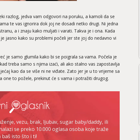
neki razlog, jedva vam odgovori na poruku, a kamoli da se
 vama te vas ignorira dok joj ne dosadi netko drugi. Ni jedna
ranu, a i znaju kako muljati i varati. Takva je i ona. Kada
 je jasno kako su problemi počeli jer ste joj do nedavno vi
 već je samo glumila kako bi se poigrala sa vama. Počela je
onekad treba samo s njima izaći, ali ako stalno vas zapostavlja
jećaj kao da se više ni ne viđate. Zato jer je u to vrijeme sa
 one to požele, prekinut će s vama i potražiti drugog.
enje, vezu, brak, ljubav, sugar baby/daddy, ili
nalazi se preko 10.000 oglasa osoba koje traže
baš isto što i ti!