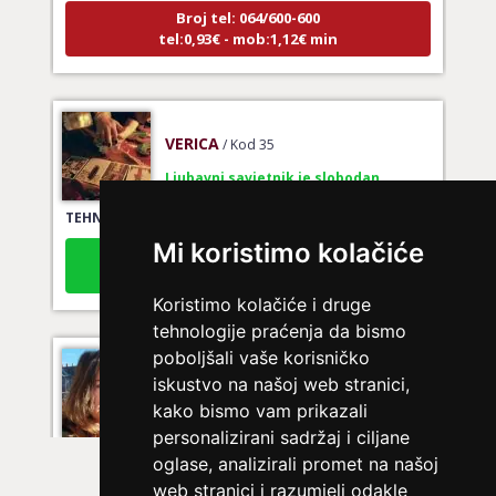
Broj tel: 064/600-600
tel:0,93€ - mob:1,12€ min
VERICA
/ Kod 35
Ljubavni savjetnik je slobodan
TEHNIKE:
tarot za ljubav
Broj tel: 064/600-600
Mi koristimo kolačiće
tel:0,93€ - mob:1,12€ min
Koristimo kolačiće i druge
tehnologije praćenja da bismo
poboljšali vaše korisničko
VESNA
/ Kod 05
iskustvo na našoj web stranici,
Ljubavni savjetnik je zauzet
kako bismo vam prikazali
personalizirani sadržaj i ciljane
TEHNIKE:
ljubavni tarot, izrada runskih amajlija
oglase, analizirali promet na našoj
Broj tel: 064/600-600
web stranici i razumjeli odakle