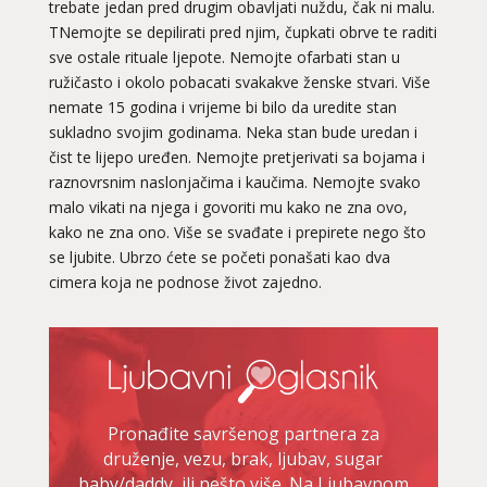
trebate jedan pred drugim obavljati nuždu, čak ni malu.
TNemojte se depilirati pred njim, čupkati obrve te raditi
sve ostale rituale ljepote. Nemojte ofarbati stan u
ružičasto i okolo pobacati svakakve ženske stvari. Više
nemate 15 godina i vrijeme bi bilo da uredite stan
sukladno svojim godinama. Neka stan bude uredan i
čist te lijepo uređen. Nemojte pretjerivati sa bojama i
raznovrsnim naslonjačima i kaučima. Nemojte svako
malo vikati na njega i govoriti mu kako ne zna ovo,
kako ne zna ono. Više se svađate i prepirete nego što
se ljubite. Ubrzo ćete se početi ponašati kao dva
cimera koja ne podnose život zajedno.
Pronađite savršenog partnera za
druženje, vezu, brak, ljubav, sugar
baby/daddy, ili nešto više. Na Ljubavnom