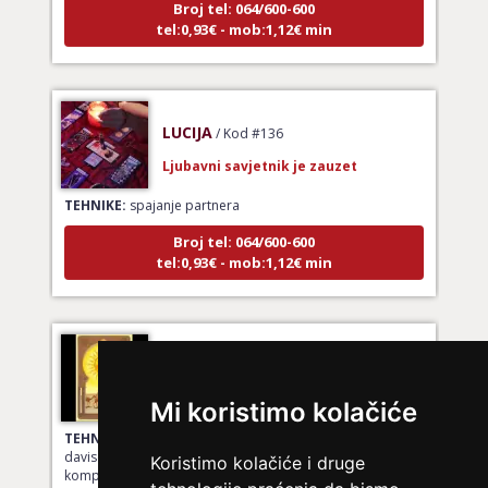
tel:0,93€ - mob:1,12€ min
LUCIJA
/ Kod #136
Ljubavni savjetnik je zauzet
TEHNIKE:
spajanje partnera
Broj tel: 064/600-600
tel:0,93€ - mob:1,12€ min
ELA
/ Kod 151
Ljubavni savjetnik je slobodan
Mi koristimo kolačiće
TEHNIKE:
astrologija, ljubavna kompatibilnost, sinastrija,
davison chart, ljubavni tarot, gay tarot - ljubavna
Koristimo kolačiće i druge
kompatibilnost, rune - ljubavna kompatibilnost,
numerološka ljubavna kompatibilnost, le normand –