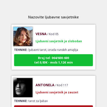
Broj tel: 064/600-600
tel:0,93€ - mob:1,12€ min
Nazovite ljubavne savjetnike
VESNA
/ Kod 05
Ljubavni savjetnik je slobodan
TEHNIKE:
ljubavni tarot, izrada runskih amajlija
Broj tel: 064/600-600
tel:0,93€ - mob:1,12€ min
ANTONELA
/ Kod 117
Ljubavni savjetnik je zauzet
TEHNIKE:
tarot za ljubav
Broj tel: 064/600-600