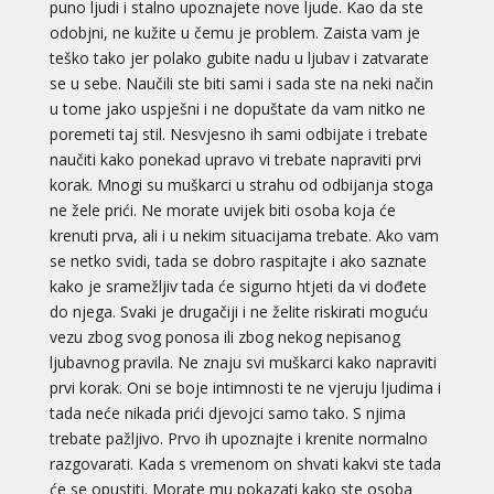
puno ljudi i stalno upoznajete nove ljude. Kao da ste
odobjni, ne kužite u čemu je problem. Zaista vam je
teško tako jer polako gubite nadu u ljubav i zatvarate
se u sebe. Naučili ste biti sami i sada ste na neki način
u tome jako uspješni i ne dopuštate da vam nitko ne
poremeti taj stil. Nesvjesno ih sami odbijate i trebate
naučiti kako ponekad upravo vi trebate napraviti prvi
korak. Mnogi su muškarci u strahu od odbijanja stoga
ne žele prići. Ne morate uvijek biti osoba koja će
krenuti prva, ali i u nekim situacijama trebate. Ako vam
se netko svidi, tada se dobro raspitajte i ako saznate
kako je sramežljiv tada će sigurno htjeti da vi dođete
do njega. Svaki je drugačiji i ne želite riskirati moguću
vezu zbog svog ponosa ili zbog nekog nepisanog
ljubavnog pravila. Ne znaju svi muškarci kako napraviti
prvi korak. Oni se boje intimnosti te ne vjeruju ljudima i
tada neće nikada prići djevojci samo tako. S njima
trebate pažljivo. Prvo ih upoznajte i krenite normalno
razgovarati. Kada s vremenom on shvati kakvi ste tada
će se opustiti. Morate mu pokazati kako ste osoba