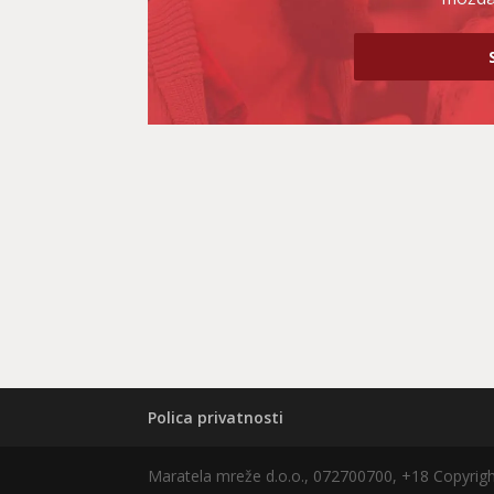
Polica privatnosti
Maratela mreže d.o.o., 072700700, +18 Copyri