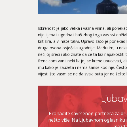
Iskrenost je jako velika i važna vrlina, ali poneka
nije lijepa i ugodna i baš zbog toga vas svi doži
kritizira, a vi niste takvi. Upravo zato je ponekad 
druga osoba osjećala ugodnije. Međutim, u nekim 
nečijoj sreći i ako znate da će ta laž napakostiti
frendicom van i neki lik joj se krene upucavati, a
mu kako je zauzeta i nema šanse kod nje. Često 
vijesti što vasm se ne da svaki puta jer ne želite
Pronađite savršenog partnera za druž
nešto više. Na Ljubavnom oglasniku 
možda 