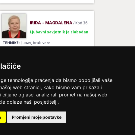
IRIDA - MAGDALENA
/ Kod 36
Ljubavni savjetnik je slobodan
TEHNIKE:
ljubav, brak, veze
Broj tel: 064/600-600
tel:0,93€ - mob:1,12€ min
lačiće
uge tehnologije praćenja da bismo poboljšali vaše
KETY
/ Kod 32
 našoj web stranici, kako bismo vam prikazali
Ljubavni savjetnik je slobodan
i ciljane oglase, analizirali promet na našoj web
le dolaze naši posjetitelji.
TEHNIKE:
ljubavni savjeti, rješavanje ljubavnih
problema
m
Promjeni moje postavke
Broj tel: 064/600-600
tel:0,93€ - mob:1,12€ min
ina.