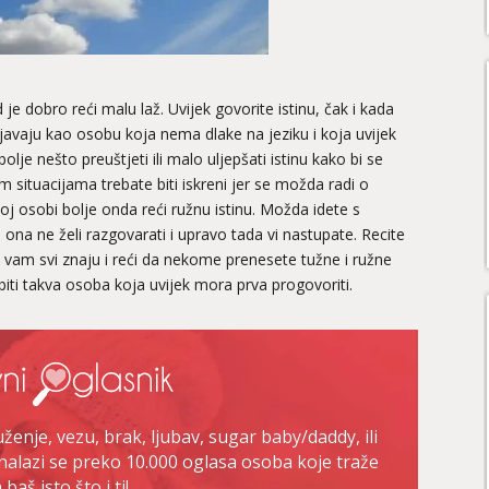
d je dobro reći malu laž. Uvijek govorite istinu, čak i kada
vljavaju kao osobu koja nema dlake na jeziku i koja uvijek
bolje nešto preuštjeti ili malo uljepšati istinu kako bi se
situacijama trebate biti iskreni jer se možda radi o
 toj osobi bolje onda reći ružnu istinu. Možda idete s
li ona ne želi razgovarati i upravo tada vi nastupate. Recite
vam svi znaju i reći da nekome prenesete tužne i ružne
 biti takva osoba koja uvijek mora prva progovoriti.
enje, vezu, brak, ljubav, sugar baby/daddy, ili
nalazi se preko 10.000 oglasa osoba koje traže
baš isto što i ti!