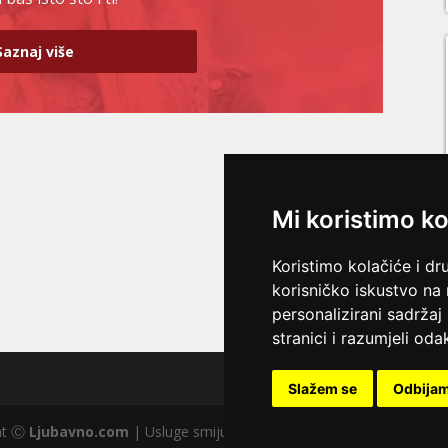
Saznaj više
Mi koristimo ko
Koristimo kolačiće i dr
korisničko iskustvo na
personalizirani sadržaj 
stranici i razumjeli odak
Slažem se
Odbija
ght Ⓒ
Ljubavno.com
| Usluge smiju koristiti osobe starije od +18 god