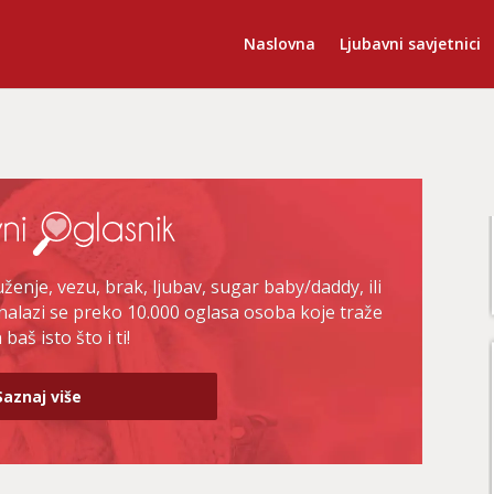
Naslovna
Ljubavni savjetnici
enje, vezu, brak, ljubav, sugar baby/daddy, ili
nalazi se preko 10.000 oglasa osoba koje traže
baš isto što i ti!
Saznaj više