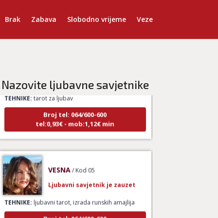
Brak
Zabava
Slobodno vrijeme
Veze
KRISTINA
/ Kod 160
Ljubavni savjetnik je zauzet
Nazovite ljubavne savjetnike
TEHNIKE:
tarot za ljubav
Broj tel: 064/600-600
tel:0,93€ - mob:1,12€ min
VESNA
/ Kod 05
Ljubavni savjetnik je zauzet
TEHNIKE:
ljubavni tarot, izrada runskih amajlija
Broj tel: 064/600-600