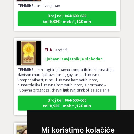
Broj tel: 064/600-600
tel:0,93€ - mob:1,12€ min
ELA
/ Kod 151
Ljubavni savjetnik je slobodan
TEHNIKE:
astrologija, ljubavna kompatibilnost, sinastrija,
davison chart, ljubavni tarot, gay tarot - ljubavna
kompatibilnost, rune - ljubavna kompatibilnost,
numerološka ljubavna kompatibilnost, le normand –
ljubavna prognoza, drevni ljubavni simboli za spajanje
Broj tel: 064/600-600
tel:0,93€ - mob:1,12€ min
VESNA BURCSA
Mi koristimo kolačiće
/ Kod 55