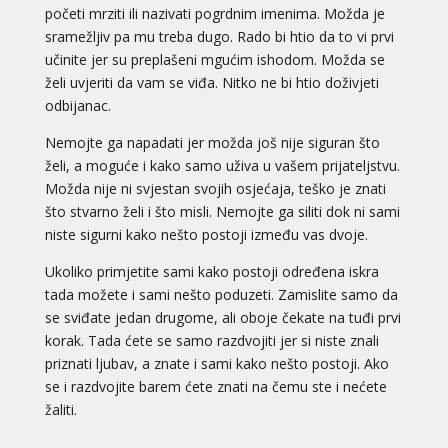
početi mrziti ili nazivati pogrdnim imenima. Možda je
sramežljiv pa mu treba dugo. Rado bi htio da to vi prvi
učinite jer su preplašeni mgućim ishodom. Možda se
želi uvjeriti da vam se viđa. Nitko ne bi htio doživjeti
odbijanac.
Nemojte ga napadati jer možda još nije siguran što
želi, a moguće i kako samo uživa u vašem prijateljstvu.
Možda nije ni svjestan svojih osjećaja, teško je znati
što stvarno želi i što misli. Nemojte ga siliti dok ni sami
niste sigurni kako nešto postoji između vas dvoje.
Ukoliko primjetite sami kako postoji određena iskra
tada možete i sami nešto poduzeti. Zamislite samo da
se sviđate jedan drugome, ali oboje čekate na tuđi prvi
korak. Tada ćete se samo razdvojiti jer si niste znali
priznati ljubav, a znate i sami kako nešto postoji. Ako
se i razdvojite barem ćete znati na čemu ste i nećete
ELA
žaliti.
/ Kod 151
Ljubavni savjetnik je slobodan