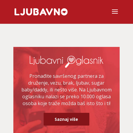
Pronađite savršenog partnera za
druženje, vezu, brak, ljubav, sugar
baby/daddy, ili nešto više. Na Ljubavnom
oglasniku nalazi se preko 10.000 oglasa
osoba koje traže možda baš isto što i ti!
Saznaj više