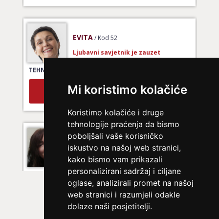
EVITA
/ Kod 52
Ljubavni savjetnik je zauzet
TEHNIKE:
tarot za ljubav
Broj tel: 064/600-600
Mi koristimo kolačiće
tel:0,93€ - mob:1,12€ min
Koristimo kolačiće i druge
tehnologije praćenja da bismo
VIKTORIJA
/ Kod 369
poboljšali vaše korisničko
iskustvo na našoj web stranici,
Ljubavni savjetnik je slobodan
kako bismo vam prikazali
TEHNIKE:
astrologija
personalizirani sadržaj i ciljane
oglase, analizirali promet na našoj
Broj tel: 064/600-600
tel:0,93€ - mob:1,12€ min
web stranici i razumjeli odakle
dolaze naši posjetitelji.