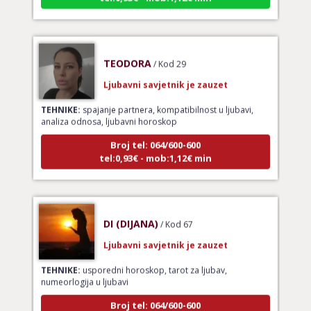
TEODORA
/ Kod 29
Ljubavni savjetnik je zauzet
TEHNIKE:
spajanje partnera, kompatibilnost u ljubavi,
analiza odnosa, ljubavni horoskop
Broj tel: 064/600-600
tel:0,93€ - mob:1,12€ min
DI (DIJANA)
/ Kod 67
Ljubavni savjetnik je zauzet
TEHNIKE:
usporedni horoskop, tarot za ljubav,
numeorlogija u ljubavi
Broj tel: 064/600-600
tel:0,93€ - mob:1,12€ min