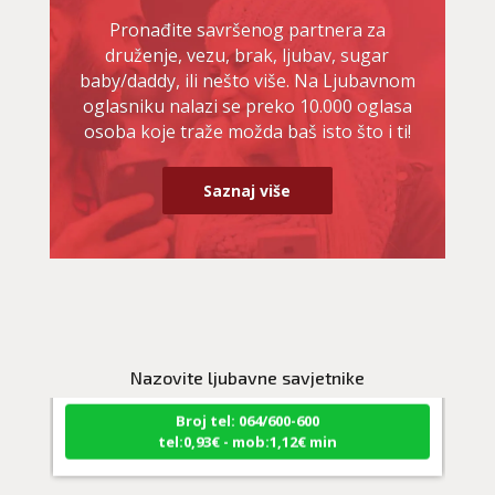
Pronađite savršenog partnera za
druženje, vezu, brak, ljubav, sugar
baby/daddy, ili nešto više. Na Ljubavnom
oglasniku nalazi se preko 10.000 oglasa
osoba koje traže možda baš isto što i ti!
Saznaj više
VIKTORIJA
/ Kod 369
Ljubavni savjetnik je slobodan
TEHNIKE:
astrologija
Nazovite ljubavne savjetnike
Broj tel: 064/600-600
tel:0,93€ - mob:1,12€ min