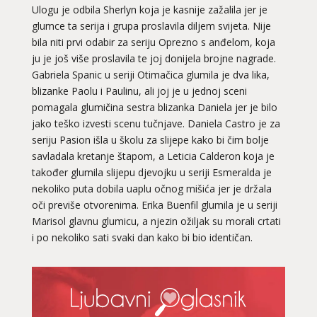
Ulogu je odbila Sherlyn koja je kasnije zažalila jer je
glumce ta serija i grupa proslavila diljem svijeta. Nije
bila niti prvi odabir za seriju Oprezno s anđelom, koja
ju je još više proslavila te joj donijela brojne nagrade.
Gabriela Spanic u seriji Otimačica glumila je dva lika,
blizanke Paolu i Paulinu, ali joj je u jednoj sceni
pomagala glumičina sestra blizanka Daniela jer je bilo
jako teško izvesti scenu tučnjave. Daniela Castro je za
seriju Pasion išla u školu za slijepe kako bi čim bolje
savladala kretanje štapom, a Leticia Calderon koja je
također glumila slijepu djevojku u seriji Esmeralda je
nekoliko puta dobila uaplu očnog mišića jer je držala
oči previše otvorenima. Erika Buenfil glumila je u seriji
Marisol glavnu glumicu, a njezin ožiljak su morali crtati
i po nekoliko sati svaki dan kako bi bio identičan.