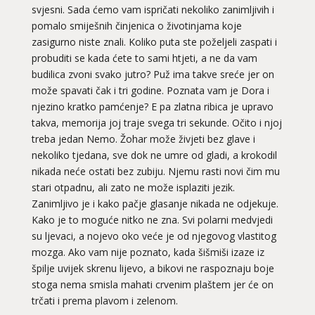
svjesni. Sada ćemo vam ispričati nekoliko zanimljivih i
pomalo smiješnih činjenica o životinjama koje
zasigurno niste znali. Koliko puta ste poželjeli zaspati i
probuditi se kada ćete to sami htjeti, a ne da vam
budilica zvoni svako jutro? Puž ima takve sreće jer on
može spavati čak i tri godine. Poznata vam je Dora i
njezino kratko pamćenje? E pa zlatna ribica je upravo
takva, memorija joj traje svega tri sekunde. Očito i njoj
treba jedan Nemo. Žohar može živjeti bez glave i
nekoliko tjedana, sve dok ne umre od gladi, a krokodil
nikada neće ostati bez zubiju. Njemu rasti novi čim mu
stari otpadnu, ali zato ne može isplaziti jezik.
Zanimljivo je i kako pačje glasanje nikada ne odjekuje.
Kako je to moguće nitko ne zna. Svi polarni medvjedi
su ljevaci, a nojevo oko veće je od njegovog vlastitog
mozga. Ako vam nije poznato, kada šišmiši izaze iz
špilje uvijek skrenu lijevo, a bikovi ne raspoznaju boje
stoga nema smisla mahati crvenim plaštem jer će on
trčati i prema plavom i zelenom.