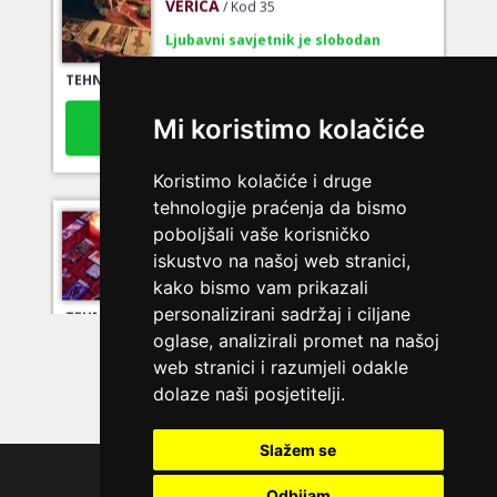
Ljubavni savjetnik je slobodan
TEHNIKE:
tarot za ljubav
Broj tel: 064/600-600
tel:0,93€ - mob:1,12€ min
Mi koristimo kolačiće
Koristimo kolačiće i druge
tehnologije praćenja da bismo
LUCIJA
/ Kod #136
poboljšali vaše korisničko
Ljubavni savjetnik je zauzet
iskustvo na našoj web stranici,
kako bismo vam prikazali
TEHNIKE:
spajanje partnera
personalizirani sadržaj i ciljane
Broj tel: 064/600-600
oglase, analizirali promet na našoj
tel:0,93€ - mob:1,12€ min
web stranici i razumjeli odakle
dolaze naši posjetitelji.
Slažem se
EMA
/ Kod 30
Polica privatnosti
Ljubavni savjetnik je zauzet
Odbijam