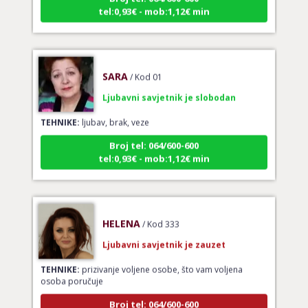
SARA
/ Kod 01
Ljubavni savjetnik je slobodan
TEHNIKE:
ljubav, brak, veze
Broj tel: 064/600-600
tel:0,93€ - mob:1,12€ min
HELENA
/ Kod 333
Ljubavni savjetnik je zauzet
TEHNIKE:
prizivanje voljene osobe, što vam voljena
osoba poručuje
Broj tel: 064/600-600
tel:0,93€ - mob:1,12€ min