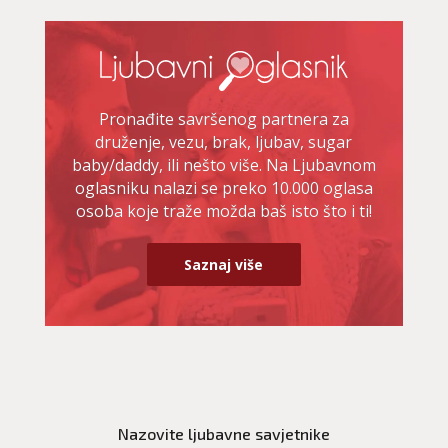
Pronađite savršenog partnera za
druženje, vezu, brak, ljubav, sugar
baby/daddy, ili nešto više. Na Ljubavnom
oglasniku nalazi se preko 10.000 oglasa
osoba koje traže možda baš isto što i ti!
Saznaj više
LUCIJA
/ Kod #136
Ljubavni savjetnik je zauzet
TEHNIKE:
spajanje partnera
Nazovite ljubavne savjetnike