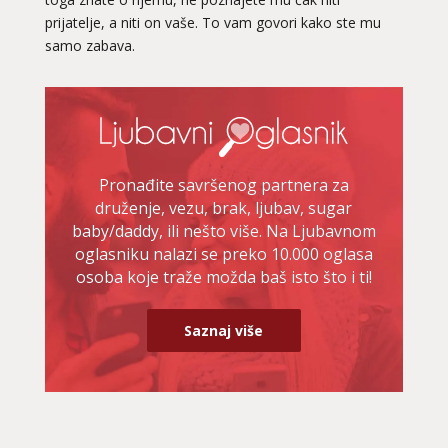
prijatelje, a niti on vaše. To vam govori kako ste mu
samo zabava.
Pronađite savršenog partnera za
druženje, vezu, brak, ljubav, sugar
baby/daddy, ili nešto više. Na Ljubavnom
oglasniku nalazi se preko 10.000 oglasa
osoba koje traže možda baš isto što i ti!
Saznaj više
LUCIJA
/ Kod #136