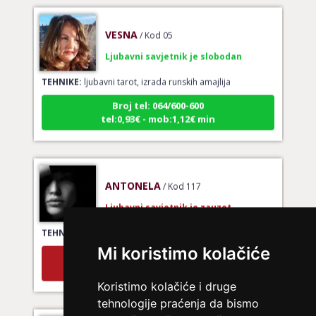
VESNA
/ Kod 05
Ljubavni savjetnik je slobodan
TEHNIKE:
ljubavni tarot, izrada runskih amajlija
Broj tel: 064/600-600
tel:0,93€ - mob:1,12€ min
ANTONELA
/ Kod 117
Ljubavni savjetnik je zauzet
TEHNIKE:
tarot za ljubav
Mi koristimo kolačiće
Broj tel: 064/600-600
tel:0,93€ - mob:1,12€ min
Koristimo kolačiće i druge
tehnologije praćenja da bismo