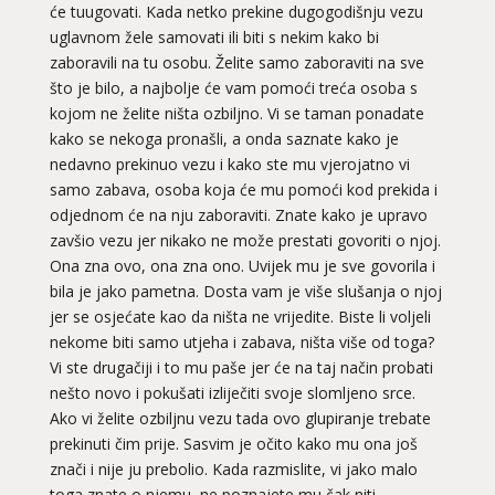
će tuugovati. Kada netko prekine dugogodišnju vezu
uglavnom žele samovati ili biti s nekim kako bi
zaboravili na tu osobu. Želite samo zaboraviti na sve
što je bilo, a najbolje će vam pomoći treća osoba s
kojom ne želite ništa ozbiljno. Vi se taman ponadate
kako se nekoga pronašli, a onda saznate kako je
nedavno prekinuo vezu i kako ste mu vjerojatno vi
samo zabava, osoba koja će mu pomoći kod prekida i
odjednom će na nju zaboraviti. Znate kako je upravo
zavšio vezu jer nikako ne može prestati govoriti o njoj.
Ona zna ovo, ona zna ono. Uvijek mu je sve govorila i
bila je jako pametna. Dosta vam je više slušanja o njoj
jer se osjećate kao da ništa ne vrijedite. Biste li voljeli
nekome biti samo utjeha i zabava, ništa više od toga?
Vi ste drugačiji i to mu paše jer će na taj način probati
nešto novo i pokušati izliječiti svoje slomljeno srce.
Ako vi želite ozbiljnu vezu tada ovo glupiranje trebate
prekinuti čim prije. Sasvim je očito kako mu ona još
znači i nije ju prebolio. Kada razmislite, vi jako malo
toga znate o njemu, ne poznajete mu čak niti