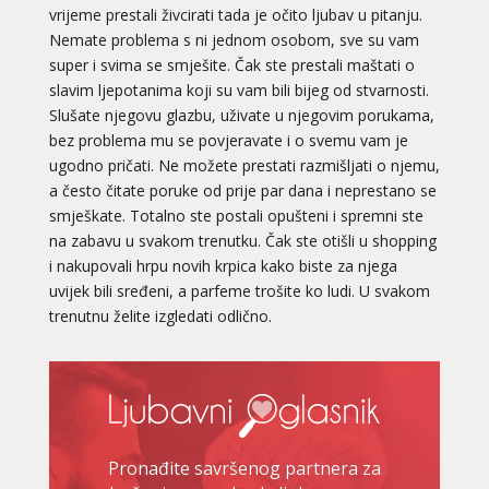
vrijeme prestali živcirati tada je očito ljubav u pitanju.
Nemate problema s ni jednom osobom, sve su vam
super i svima se smješite. Čak ste prestali maštati o
slavim ljepotanima koji su vam bili bijeg od stvarnosti.
Slušate njegovu glazbu, uživate u njegovim porukama,
bez problema mu se povjeravate i o svemu vam je
ugodno pričati. Ne možete prestati razmišljati o njemu,
a često čitate poruke od prije par dana i neprestano se
smješkate. Totalno ste postali opušteni i spremni ste
na zabavu u svakom trenutku. Čak ste otišli u shopping
i nakupovali hrpu novih krpica kako biste za njega
uvijek bili sređeni, a parfeme trošite ko ludi. U svakom
trenutnu želite izgledati odlično.
Pronađite savršenog partnera za