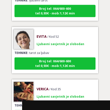
Broj tel: 064/600-600
tel:0,93€ - mob:1,12€ min
EVITA
/ Kod 52
Ljubavni savjetnik je slobodan
TEHNIKE:
tarot za ljubav
Broj tel: 064/600-600
tel:0,93€ - mob:1,12€ min
VERICA
/ Kod 35
Ljubavni savjetnik je slobodan
TEHNIKE:
tarot za ljubav
Broj tel: 064/600-600