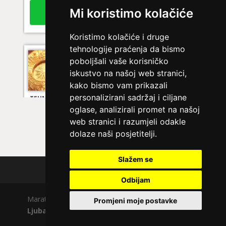
tel:0,93€ - mob:1,12€ min
Mi koristimo kolačiće
Koristimo kolačiće i druge
tehnologije praćenja da bismo
NIVES
/ Kod 20
poboljšali vaše korisničko
Ljubavni savjetnik je zauzet
iskustvo na našoj web stranici,
kako bismo vam prikazali
TEHNIKE:
ljubavna očekivanja, smjer u kojem ide veza
personalizirani sadržaj i ciljane
Broj tel: 064/600-600
oglase, analizirali promet na našoj
tel:0,93€ - mob:1,12€ min
web stranici i razumjeli odakle
dolaze naši posjetitelji.
Slažem se
VESNA BURCSA
/ Kod 55
Polica privatnosti
Ljubavni savjetnik je slobodan
Odbijam
TEHNIKE:
ljubav, brak, kompatibilnost partnera, planovi
Maratela mreže d.o.o., 072700700, +18 Copyright Ⓒ
Promjeni moje postavke
druge osobe, veza
Ljubavno.com
| Usluge smiju koristiti osobe starije
od +18 godina.
Broj tel: 064/600-600