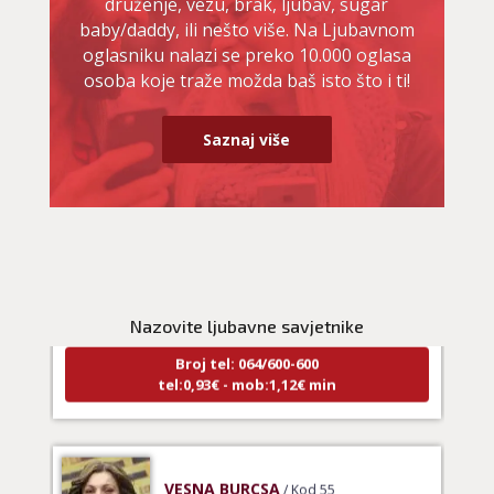
druženje, vezu, brak, ljubav, sugar
baby/daddy, ili nešto više. Na Ljubavnom
oglasniku nalazi se preko 10.000 oglasa
osoba koje traže možda baš isto što i ti!
Saznaj više
NIVES
/ Kod 20
Ljubavni savjetnik je zauzet
TEHNIKE:
ljubavna očekivanja, smjer u kojem ide veza
Nazovite ljubavne savjetnike
Broj tel: 064/600-600
tel:0,93€ - mob:1,12€ min
VESNA BURCSA
/ Kod 55