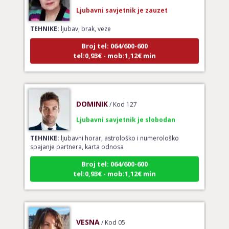
Ljubavni savjetnik je zauzet
TEHNIKE:
ljubav, brak, veze
Broj tel: 064/600-600
tel:0,93€ - mob:1,12€ min
DOMINIK
/ Kod 127
Ljubavni savjetnik je slobodan
TEHNIKE:
ljubavni horar, astrološko i numerološko
spajanje partnera, karta odnosa
Broj tel: 064/600-600
tel:0,93€ - mob:1,12€ min
VESNA
/ Kod 05
Ljubavni savjetnik je slobodan