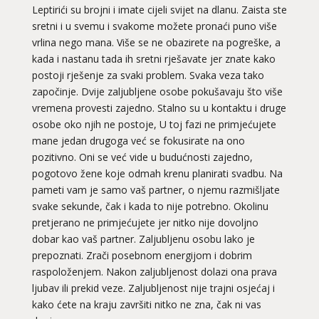
Leptirići su brojni i imate cijeli svijet na dlanu. Zaista ste
sretni i u svemu i svakome možete pronaći puno više
vrlina nego mana. Više se ne obazirete na pogreške, a
kada i nastanu tada ih sretni rješavate jer znate kako
postoji rješenje za svaki problem. Svaka veza tako
započinje. Dvije zaljubljene osobe pokušavaju što više
vremena provesti zajedno. Stalno su u kontaktu i druge
osobe oko njih ne postoje, U toj fazi ne primjećujete
mane jedan drugoga već se fokusirate na ono
pozitivno. Oni se već vide u budućnosti zajedno,
pogotovo žene koje odmah krenu planirati svadbu. Na
pameti vam je samo vaš partner, o njemu razmišljate
svake sekunde, čak i kada to nije potrebno. Okolinu
pretjerano ne primjećujete jer nitko nije dovoljno
dobar kao vaš partner. Zaljubljenu osobu lako je
prepoznati. Zrači posebnom energijom i dobrim
raspoloženjem. Nakon zaljubljenost dolazi ona prava
ljubav ili prekid veze. Zaljubljenost nije trajni osjećaj i
kako ćete na kraju završiti nitko ne zna, čak ni vas