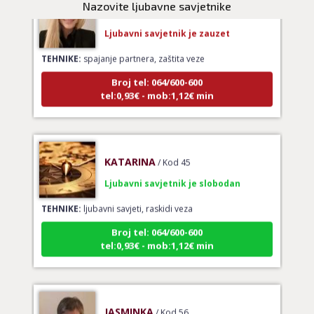
AMELIE BESSONG
/ Kod 99
Nazovite ljubavne savjetnike
Ljubavni savjetnik je zauzet
TEHNIKE:
spajanje partnera, zaštita veze
Broj tel: 064/600-600
tel:0,93€ - mob:1,12€ min
KATARINA
/ Kod 45
Ljubavni savjetnik je slobodan
TEHNIKE:
ljubavni savjeti, raskidi veza
Broj tel: 064/600-600
tel:0,93€ - mob:1,12€ min
JASMINKA
/ Kod 56