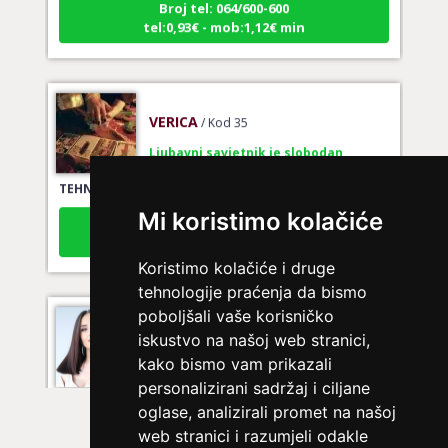
tel:0,93€ - mob:1,12€ min
VERICA
/ Kod 35
Ljubavni savjetnik je slobodan
TEHNIKE:
tarot za ljubav
Broj tel: 064/600-600
Mi koristimo kolačiće
tel:0,93€ - mob:1,12€ min
Koristimo kolačiće i druge
tehnologije praćenja da bismo
poboljšali vaše korisničko
KRISTINA
/ Kod 160
iskustvo na našoj web stranici,
Ljubavni savjetnik je zauzet
kako bismo vam prikazali
personalizirani sadržaj i ciljane
TEHNIKE:
tarot za ljubav
oglase, analizirali promet na našoj
Broj tel: 064/600-600
web stranici i razumjeli odakle
tel:0,93€ - mob:1,12€ min