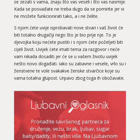
se zezati s vama, znaju što vas veseli i što vas nasmije.
Kada se posvađate ne treba dugo da se pomirite jer vi
ne možete funkcionirati tako, a i ne želite.
S njom ćete uvije isprobavati nove stvari i vaš život će
biti totalno drugačiji nego što je bio prije nje. To je
djevojka koju nećete pustiti i s njom ćete poželjeti biti
cijeli život. Uvijek ćete imati tema za razgovor i neće
vam nikada dosaditi jer će se u vašem životu uvijek
nešto novo događati. Iako su zabavne i vesele, vrlo su i
ženstvene te vole svakakve ženske stvarčice koje su
vama totalna glupost. Urpavo zbog toga ih obožavate.
Pronađite savršenog partnera za
druženje, vezu, brak, ljubav, sugar
baby/daddy, ili nešto više. Na Ljubavnom