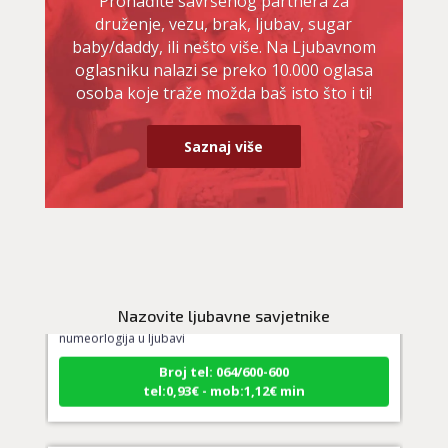
Pronađite savršenog partnera za
druženje, vezu, brak, ljubav, sugar
baby/daddy, ili nešto više. Na Ljubavnom
oglasniku nalazi se preko 10.000 oglasa
osoba koje traže možda baš isto što i ti!
Saznaj više
DI (DIJANA)
/ Kod 67
Ljubavni savjetnik je slobodan
TEHNIKE:
usporedni horoskop, tarot za ljubav,
Nazovite ljubavne savjetnike
numeorlogija u ljubavi
Broj tel: 064/600-600
tel:0,93€ - mob:1,12€ min