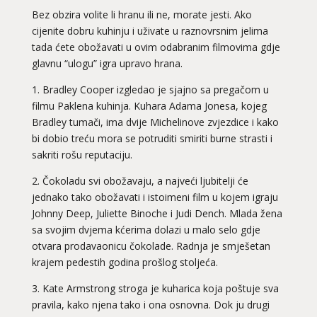
Bez obzira volite li hranu ili ne, morate jesti. Ako
cijenite dobru kuhinju i uživate u raznovrsnim jelima
tada ćete obožavati u ovim odabranim filmovima gdje
glavnu “ulogu” igra upravo hrana.
1. Bradley Cooper izgledao je sjajno sa pregačom u
filmu Paklena kuhinja. Kuhara Adama Jonesa, kojeg
Bradley tumači, ima dvije Michelinove zvjezdice i kako
bi dobio treću mora se potruditi smiriti burne strasti i
sakriti rošu reputaciju.
2. Čokoladu svi obožavaju, a najveći ljubitelji će
jednako tako obožavati i istoimeni film u kojem igraju
Johnny Deep, Juliette Binoche i Judi Dench. Mlada žena
sa svojim dvjema kćerima dolazi u malo selo gdje
otvara prodavaonicu čokolade. Radnja je smješetan
krajem pedestih godina prošlog stoljeća.
3. Kate Armstrong stroga je kuharica koja poštuje sva
pravila, kako njena tako i ona osnovna. Dok ju drugi