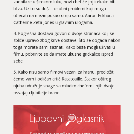
zaobilaze u širokom luku, novi chef će joj itekako biti
blizu. Uz to su došli i osobni problemi koji mogu
utjecati na njezin posao o nju samu. Aaron Eckhart i
Catherine Zeta Jones u glavnim ulogama.
4. Pogrešna dostava govori o dvoje stranaca koji se
zbliže upravo zbog krive dostave. Što se događa nakon
toga morate sami saznati. Kako biste mogli uživati u
filmu, pobrinite se da imate ukusne grickalice ispred
sebe.
5. Kako nisu samo filmovi vezani za hranu, predložit
ćemo vam i odličan crtić Ratatouille. Štakor oštrog
njuha udružuje snage sa mladim chefom i njih dvoje
osvajaju ljubitelje hrane.