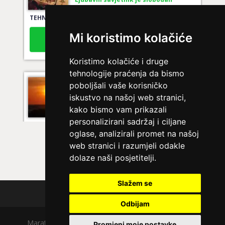
TEHNIKE:
tarot za ljubav
Broj tel: 064/600-600
Mi koristimo kolačiće
tel:0,93€ - mob:1,12€ min
Koristimo kolačiće i druge
tehnologije praćenja da bismo
DI (DIJANA)
/ Kod 67
poboljšali vaše korisničko
iskustvo na našoj web stranici,
Ljubavni savjetnik je slobodan
kako bismo vam prikazali
TEHNIKE:
usporedni horoskop, tarot za ljubav,
personalizirani sadržaj i ciljane
numeorlogija u ljubavi
oglase, analizirali promet na našoj
Broj tel: 064/600-600
web stranici i razumjeli odakle
tel:0,93€ - mob:1,12€ min
dolaze naši posjetitelji.
Slažem se
Polica privatnosti
SARA
/ Kod 01
Odbijam
Ljubavni savjetnik je zauzet
Maratela mreže d.o.o., 072700700, +18 Copyright Ⓒ
Promjeni moje postavke