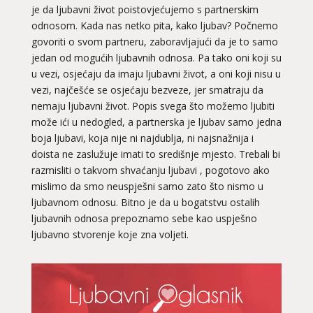
je da ljubavni život poistovjećujemo s partnerskim
odnosom. Kada nas netko pita, kako ljubav? Počnemo
govoriti o svom partneru, zaboravljajući da je to samo
jedan od mogućih ljubavnih odnosa. Pa tako oni koji su
u vezi, osjećaju da imaju ljubavni život, a oni koji nisu u
vezi, najčešće se osjećaju bezveze, jer smatraju da
nemaju ljubavni život. Popis svega što možemo ljubiti
može ići u nedogled, a partnerska je ljubav samo jedna
boja ljubavi, koja nije ni najdublja, ni najsnažnija i
doista ne zaslužuje imati to središnje mjesto. Trebali bi
razmisliti o takvom shvaćanju ljubavi , pogotovo ako
mislimo da smo neuspješni samo zato što nismo u
ljubavnom odnosu. Bitno je da u bogatstvu ostalih
ljubavnih odnosa prepoznamo sebe kao uspješno
LUCIJA
/ Kod #136
ljubavno stvorenje koje zna voljeti.
Ljubavni savjetnik je zauzet
TEHNIKE:
spajanje partnera
Broj tel: 064/600-600
tel:0,93€ - mob:1,12€ min