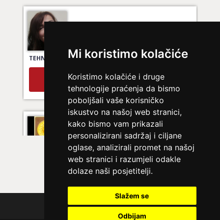
VIKTORIJA
/ Kod 369
Ljubavni savjetnik je zauzet
TEHNIKE:
astrologija
Mi koristimo kolačiće
Broj tel: 064/600-600
tel:0,93€ - mob:1,12€ min
Koristimo kolačiće i druge
tehnologije praćenja da bismo
poboljšali vaše korisničko
iskustvo na našoj web stranici,
ELA
/ Kod 151
kako bismo vam prikazali
Ljubavni savjetnik je zauzet
personalizirani sadržaj i ciljane
oglase, analizirali promet na našoj
TEHNIKE:
astrologija, ljubavna kompatibilnost, sinastrija,
web stranici i razumjeli odakle
davison chart, ljubavni tarot, gay tarot - ljubavna
kompatibilnost, rune - ljubavna kompatibilnost,
dolaze naši posjetitelji.
numerološka ljubavna kompatibilnost, le normand –
ljubavna prognoza, drevni ljubavni simboli za spajanje
Slažem se
Broj tel: 064/600-600
Polica privatnosti
tel:0,93€ - mob:1,12€ min
Odbijam