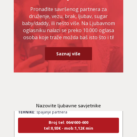
Pronađite savršenog partnera za
druženje, vezu, brak, ljubav, sugar
baby/daddy, ili nešto više. Na Ljubavnom
oglasniku nalazi se preko 10.000 oglasa
osoba koje traže možda baš isto što i ti!
Saznaj više
LUCIJA
/ Kod #136
Ljubavni savjetnik je zauzet
Nazovite ljubavne savjetnike
TEHNIKE:
spajanje partnera
Broj tel: 064/600-600
tel:0,93€ - mob:1,12€ min