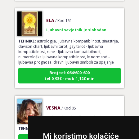
ELA
/ Kod 151
Ljubavni savjetnik je slobodan
TEHNIKE:
astrologija, ljubavna kompatibilnost, sinastrija,
davison chart, ljubavni tarot, gay tarot - ljubavna
kompatibilnost, rune - ljubavna kompatibilnost,
numerološka ljubavna kompatibilnost, le normand –
ljubavna prognoza, drevni ljubavni simboli za spajanje
Broj tel: 064/600-600
tel:0,93€ - mob:1,12€ min
VESNA
/ Kod 05
Ljubavni savjetnik je slobodan
TEHNIKE:
ljubavni tarot, izrada runskih amajlija
Mi koristimo kolačiće
Broj tel: 064/600-600