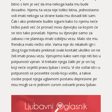
bitno s kim je već da ima nekoga kada mu bude
dosadno. Njemu ta veza nije toliko bitna, jednostavno
voli imati nekoga sa strane kada mu dosadi biti sam.
Čak i ako prekinete budite sigurni kako to njemu neće
teško pasti već će pronaći novu djevojku sa kojom će
se isto tako ponašati. Njemu su djevojke samo za
zabavu i ne planiraju imati ozbiljnu vezu. Malo ste mu
frendica malo nešto više. Vama nije do nikakvih igri i
zbog toga trebate prekinuti svaki kontakt ukoliko on ne
želi imati pravu vezu. Vjerujemo kako vam nije niti bio u
potpunosti vjeran. Vi trebate njega žaliti jer je on taj
koji neće osjetiti pravu ljubav i sreću. Vi ste ostlai isti i u
potpunosti se posvetite osobi koju volite, a takve
osobe poput njega uglavnom postanu depresivne jer
nisu mogli sa ni jednom curom ostvariti pravu ljubav.