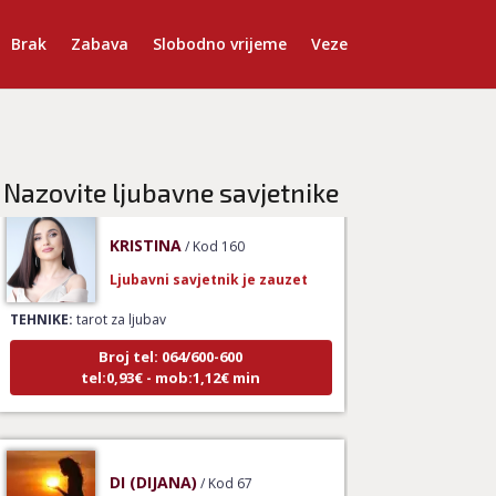
Ljubavni savjetnik je slobodan
Brak
Zabava
Slobodno vrijeme
Veze
TEHNIKE:
spajanje partnera, kompatibilnost u
ljubavi, analiza odnosa, ljubavni horoskop
Broj tel: 064/600-600
tel:0,93€ - mob:1,12€ min
Nazovite ljubavne savjetnike
KRISTINA
/ Kod 160
Ljubavni savjetnik je zauzet
TEHNIKE:
tarot za ljubav
Broj tel: 064/600-600
tel:0,93€ - mob:1,12€ min
DI (DIJANA)
/ Kod 67