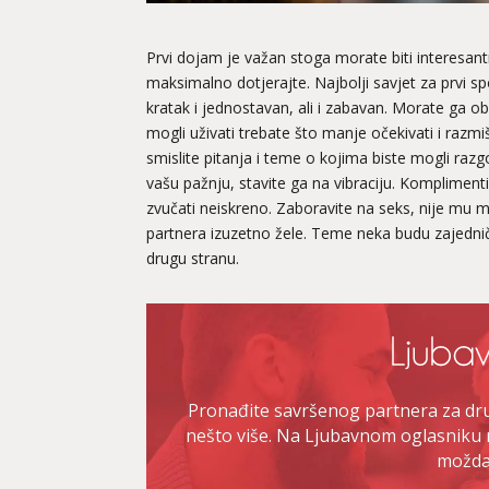
Prvi dojam je važan stoga morate biti interesantn
maksimalno dotjerajte. Najbolji savjet za prvi spoj
kratak i jednostavan, ali i zabavan. Morate ga obo
mogli uživati trebate što manje očekivati i razmi
smislite pitanja i teme o kojima biste mogli razg
vašu pažnju, stavite ga na vibraciju. Komplimenti
zvučati neiskreno. Zaboravite na seks, nije mu
partnera izuzetno žele. Teme neka budu zajedničke
drugu stranu.
Pronađite savršenog partnera za druž
nešto više. Na Ljubavnom oglasniku 
možda 