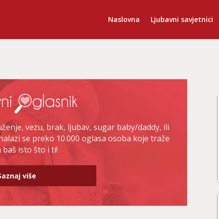
Naslovna
Ljubavni savjetnici
enje, vezu, brak, ljubav, sugar baby/daddy, ili
nalazi se preko 10.000 oglasa osoba koje traže
baš isto što i ti!
Saznaj više