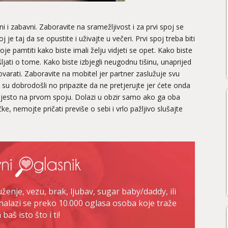
i i zabavni. Zaboravite na sramežljivost i za prvi spoj se
 je taj da se opustite i uživajte u večeri. Prvi spoj treba biti
je pamtiti kako biste imali želju vidjeti se opet. Kako biste
šljati o tome. Kako biste izbjegli neugodnu tišinu, unaprijed
ovarati. Zaboravite na mobitel jer partner zaslužuje svu
 su dobrodošli no pripazite da ne pretjerujte jer ćete onda
 mjesto na prvom spoju. Dolazi u obzir samo ako ga oba
, nemojte pričati previše o sebi i vrlo pažljivo slušajte
enje, vezu, brak, ljubav, sugar baby/daddy, ili
nalazi se preko 10.000 oglasa osoba koje traže
baš isto što i ti!