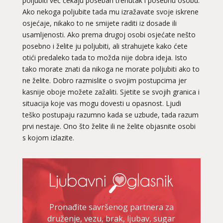
poljubiti već čekaju poseban trenutak i posebnu osobu.
Ako nekoga poljubite tada mu izražavate svoje iskrene
osjećaje, nikako to ne smijete raditi iz dosade ili
usamljenosti. Ako prema drugoj osobi osjećate nešto
posebno i želite ju poljubiti, ali strahujete kako ćete
otići predaleko tada to možda nije dobra ideja. Isto
tako morate znati da nikoga ne morate poljubiti ako to
ne želite. Dobro razmislite o svojim postupcima jer
kasnije oboje možete zažaliti. Sjetite se svojih granica i
situacija koje vas mogu dovesti u opasnost. Ljudi
teško postupaju razumno kada se uzbude, tada razum
prvi nestaje. Ono što želite ili ne želite objasnite osobi
s kojom izlazite.
DENI
/ Kod 15
Ljubavni savjetnik je zauzet
TEHNIKE:
prekidi veze, bračni problemi, pomirjenje
Broj tel: 064/600-600
tel:0,93€ - mob:1,12€ min
Pronađite savršenog partnera za
druženje, vezu, brak, ljubav, sugar