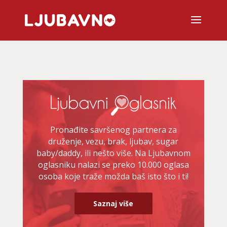
Pronađite savršenog partnera za
druženje, vezu, brak, ljubav, sugar
baby/daddy, ili nešto više. Na Ljubavnom
oglasniku nalazi se preko 10.000 oglasa
osoba koje traže možda baš isto što i ti!
Saznaj više