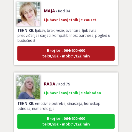
MAJA
/ Kod 04
Ljubavni savjetnik je zauzet
TEHNIKE:
ljubav, brak, veze, avanture, ljubavna
predviđanja i savjeti, kompatibilnost partnera, pogled u
budućnost
Broj tel: 064/600-600
tel:0,93€ - mob:1,12€ min
RADA
/ Kod 79
Ljubavni savjetnik je slobodan
TEHNIKE:
emotivne potrebe, sinastrija, horoskop
odnosa, numerologija
Broj tel: 064/600-600
tel:0,93€ - mob:1,12€ min