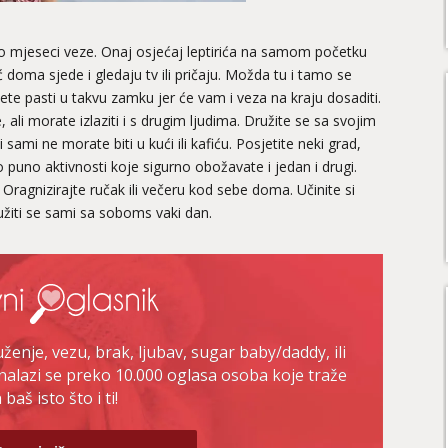
o mjeseci veze. Onaj osjećaj leptirića na samom početku
 doma sjede i gledaju tv ili pričaju. Možda tu i tamo se
jete pasti u takvu zamku jer će vam i veza na kraju dosaditi.
 ali morate izlaziti i s drugim ljudima. Družite se sa svojim
 sami ne morate biti u kući ili kafiću. Posjetite neki grad,
ko puno aktivnosti koje sigurno obožavate i jedan i drugi.
. Oragnizirajte ručak ili večeru kod sebe doma. Učinite si
ružiti se sami sa soboms vaki dan.
enje, vezu, brak, ljubav, sugar baby/daddy, ili
nalazi se preko 10.000 oglasa osoba koje traže
baš isto što i ti!