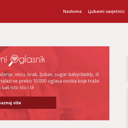
Naslovna
Ljubavni savjetnici
enje, vezu, brak, ljubav, sugar baby/daddy, ili
nalazi se preko 10.000 oglasa osoba koje traže
baš isto što i ti!
Saznaj više