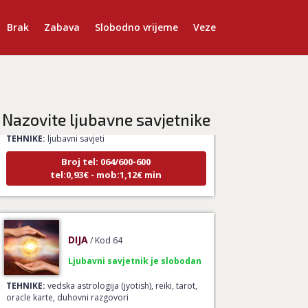
Brak
Zabava
Slobodno vrijeme
Veze
DINA
/ Kod 38
Ljubavni savjetnik je zauzet
Nazovite ljubavne savjetnike
TEHNIKE:
ljubavni savjeti
Broj tel: 064/600-600
tel:0,93€ - mob:1,12€ min
DIJA
/ Kod 64
Ljubavni savjetnik je slobodan
TEHNIKE:
vedska astrologija (jyotish), reiki, tarot,
oracle karte, duhovni razgovori