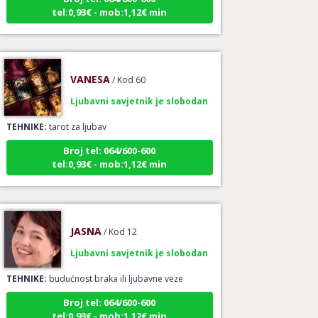
tel:0,93€ - mob:1,12€ min
VANESA
/ Kod 60
Ljubavni savjetnik je slobodan
TEHNIKE:
tarot za ljubav
Broj tel: 064/600-600
tel:0,93€ - mob:1,12€ min
JASNA
/ Kod 12
Ljubavni savjetnik je slobodan
TEHNIKE:
budućnost braka ili ljubavne veze
Broj tel: 064/600-600
tel:0,93€ - mob:1,12€ min