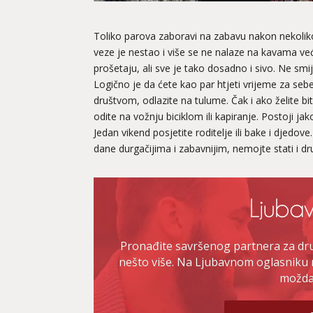
Toliko parova zaboravi na zabavu nakon nekolik
veze je nestao i više se ne nalaze na kavama već
prošetaju, ali sve je tako dosadno i sivo. Ne smi
Logično je da ćete kao par htjeti vrijeme za sebe,
društvom, odlazite na tulume. Čak i ako želite biti
odite na vožnju biciklom ili kapiranje. Postoji ja
Jedan vikend posjetite roditelje ili bake i djedove
dane durgačijima i zabavnijim, nemojte stati i d
Pronađite savršenog partnera za druž
nešto više. Na Ljubavnom oglasniku 
možda 