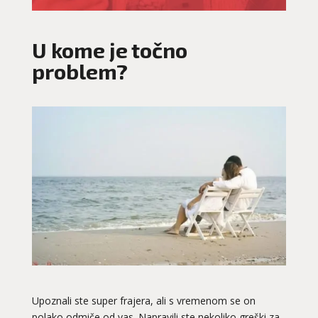
U kome je točno
problem?
Upoznali ste super frajera, ali s vremenom se on
polako odmiče od vas. Napravili ste nekoliko greški za