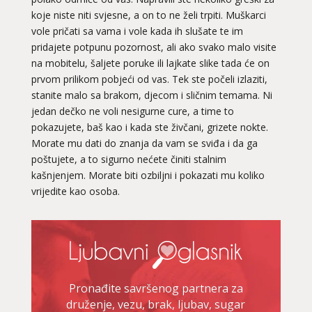
koje niste niti svjesne, a on to ne želi trpiti. Muškarci
vole pričati sa vama i vole kada ih slušate te im
pridajete potpunu pozornost, ali ako svako malo visite
na mobitelu, šaljete poruke ili lajkate slike tada će on
prvom prilikom pobjeći od vas. Tek ste počeli izlaziti,
stanite malo sa brakom, djecom i sličnim temama. Ni
jedan dečko ne voli nesigurne cure, a time to
pokazujete, baš kao i kada ste živčani, grizete nokte.
Morate mu dati do znanja da vam se sviđa i da ga
poštujete, a to sigurno nećete činiti stalnim
kašnjenjem. Morate biti ozbiljni i pokazati mu koliko
vrijedite kao osoba.
Pronađite savršenog partnera za
druženje, vezu, brak, ljubav, sugar