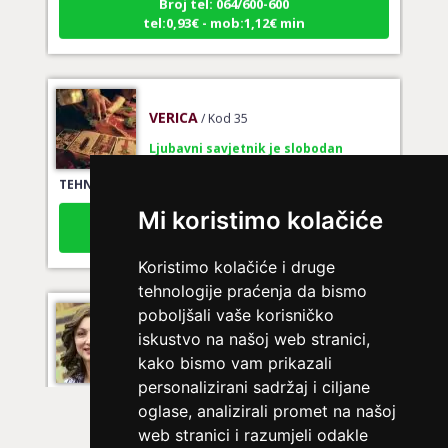
tel:0,93€ - mob:1,12€ min
VERICA
/ Kod 35
Ljubavni savjetnik je slobodan
TEHNIKE:
tarot za ljubav
Broj tel: 064/600-600
Mi koristimo kolačiće
tel:0,93€ - mob:1,12€ min
Koristimo kolačiće i druge
tehnologije praćenja da bismo
poboljšali vaše korisničko
VESNA BURCSA
/ Kod 55
iskustvo na našoj web stranici,
Ljubavni savjetnik je slobodan
kako bismo vam prikazali
TEHNIKE:
ljubav, brak, kompatibilnost partnera, planovi
personalizirani sadržaj i ciljane
druge osobe, veza
oglase, analizirali promet na našoj
web stranici i razumjeli odakle
Broj tel: 064/600-600