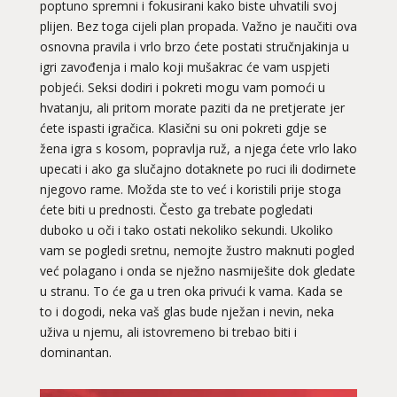
poptuno spremni i fokusirani kako biste uhvatili svoj
plijen. Bez toga cijeli plan propada. Važno je naučiti ova
osnovna pravila i vrlo brzo ćete postati stručnjakinja u
igri zavođenja i malo koji mušakrac će vam uspjeti
pobjeći. Seksi dodiri i pokreti mogu vam pomoći u
hvatanju, ali pritom morate paziti da ne pretjerate jer
ćete ispasti igračica. Klasični su oni pokreti gdje se
žena igra s kosom, popravlja ruž, a njega ćete vrlo lako
upecati i ako ga slučajno dotaknete po ruci ili dodirnete
njegovo rame. Možda ste to već i koristili prije stoga
ćete biti u prednosti. Često ga trebate pogledati
duboko u oči i tako ostati nekoliko sekundi. Ukoliko
vam se pogledi sretnu, nemojte žustro maknuti pogled
već polagano i onda se nježno nasmiješite dok gledate
u stranu. To će ga u tren oka privući k vama. Kada se
to i dogodi, neka vaš glas bude nježan i nevin, neka
uživa u njemu, ali istovremeno bi trebao biti i
dominantan.