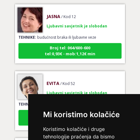
JASNA
/ Kod 12
Ljubavni savjetnik je slobodan
TEHNIKE:
budućnost braka ili ljubavne veze
Broj tel: 064/600-600
tel:0,93€ - mob:1,12€ min
EVITA
/ Kod 52
Ljubavni savjetnik je slobodan
TEHNIKE:
tarot za ljubav
Broj tel: 064/600-600
Mi koristimo kolačiće
tel:0,93€ - mob:1,12€ min
Koristimo kolačiće i druge
tehnologije praćenja da bismo