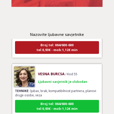
NIVES
/ Kod 20
Ljubavni savjetnik je zauzet
TEHNIKE:
ljubavna očekivanja, smjer u kojem ide veza
Nazovite ljubavne savjetnike
Broj tel: 064/600-600
tel:0,93€ - mob:1,12€ min
VESNA BURCSA
/ Kod 55
Ljubavni savjetnik je slobodan
TEHNIKE:
ljubav, brak, kompatibilnost partnera, planovi
druge osobe, veza
Broj tel: 064/600-600
tel:0,93€ - mob:1,12€ min