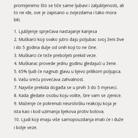
promijenimo što se tiče same ljubavi i zaljubljenosti, ali
to ne ide, sve je zapisano u zvijezdama i tako mora
biti.
Ljubljenje sprječava nastajanje karijesa
Muškarci koji svako jutro daju poljubac svoj ženi žive
i do 5 godina dulje od onih koji to ne čine.
Muškarci će teže preboljeti prekid veze.
Muškarac provede jednu godinu gledajući u žene.
65% ljudi će nagnuti glavu u lijevo prilikom poljupca.
Vašu sreću povećava zahvalnost.
Najviše prekida događa se u prvih 3 do 5 mjeseci.
Kada gledate osobu koju volite, šire vam se zjenice.
Maženje će pokrenuti neurološku reakciju koja je
ista kao i kod uzimanja lijekova protiv bolova.
Ljudi koji imaju više samopouzdanja imati će i duže
i bolje veze.