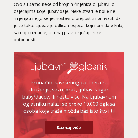
Ovo su samo neke od brojnih činjenica o ljubavi, o
osjećajima koje ljubav daje. Neke stvari je bolje ne
mijenjati nego se jednostavno prepustiti i prihvatiti da
je to tako. Ljubav je odličan osjećaj koji nam daje krila,
samopouzdanje, te onaj pravi osjećaj sreće i
potpunosti.
Pronađite savršenog partnera za
druženje, vezu, brak, ljubav, sugar
baby/daddy, ili nešto više. Na Ljubavnom
oglasniku nalazi se preko 10.000 oglasa
osoba koje traže možda baš isto što i ti!
Saznaj više