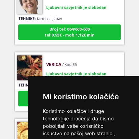
Ljubavni savjetnik je slobodan
TEHNIKE:
tarot za ljubav
Broj tel: 064/600-600
tel:0,93€ - mob:1,12€ min
VERICA
/ Kod 35
Ljubavni savjetnik je slobodan
TEHNIKE:
tarot za ljubav
Broj tel: 064/600-600
Mi koristimo kolačiće
tel:0,93€ - mob:1,12€ min
Koristimo kolačiće i druge
tehnologije praćenja da bismo
poboljšali vaše korisničko
NIVES
/ Kod 20
iskustvo na našoj web stranici,
Ljubavni savjetnik je zauzet