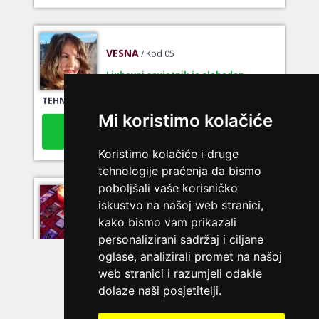
VESNA
/ Kod 05
Ljubavni savjetnik je slobodan
TEHNIKE:
ljubavni tarot, izrada runskih amajlija
Mi koristimo kolačiće
Broj tel: 064/600-600
tel:0,93€ - mob:1,12€ min
Koristimo kolačiće i druge
tehnologije praćenja da bismo
poboljšali vaše korisničko
LUCIJA
/ Kod #136
iskustvo na našoj web stranici,
kako bismo vam prikazali
Ljubavni savjetnik je zauzet
personalizirani sadržaj i ciljane
TEHNIKE:
spajanje partnera
oglase, analizirali promet na našoj
Broj tel: 064/600-600
web stranici i razumjeli odakle
tel:0,93€ - mob:1,12€ min
dolaze naši posjetitelji.