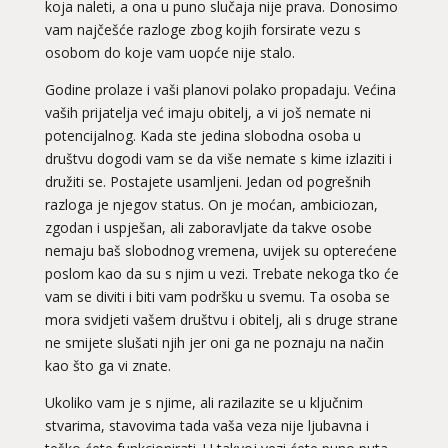
koja naleti, a ona u puno slučaja nije prava. Donosimo
vam najčešće razloge zbog kojih forsirate vezu s
osobom do koje vam uopće nije stalo.
Godine prolaze i vaši planovi polako propadaju. Većina
vaših prijatelja već imaju obitelj, a vi još nemate ni
potencijalnog. Kada ste jedina slobodna osoba u
društvu dogodi vam se da više nemate s kime izlaziti i
družiti se. Postajete usamljeni. Jedan od pogrešnih
razloga je njegov status. On je moćan, ambiciozan,
zgodan i uspješan, ali zaboravljate da takve osobe
nemaju baš slobodnog vremena, uvijek su opterećene
poslom kao da su s njim u vezi. Trebate nekoga tko će
vam se diviti i biti vam podršku u svemu. Ta osoba se
mora svidjeti vašem društvu i obitelj, ali s druge strane
ne smijete slušati njih jer oni ga ne poznaju na način
kao što ga vi znate.
Ukoliko vam je s njime, ali razilazite se u ključnim
stvarima, stavovima tada vaša veza nije ljubavna i