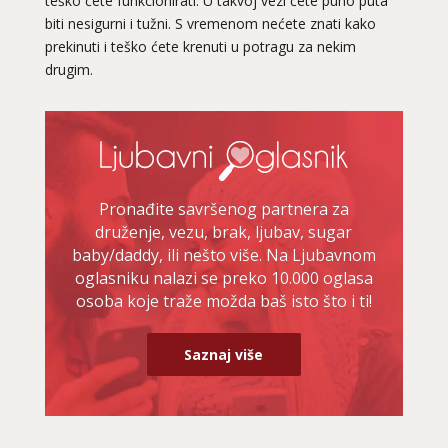
teško ćete funkcionirati. U takvoj vezi ćete puno puta
biti nesigurni i tužni. S vremenom nećete znati kako
prekinuti i teško ćete krenuti u potragu za nekim
drugim.
Pronađite savršenog partnera za
druženje, vezu, brak, ljubav, sugar
baby/daddy, ili nešto više. Na Ljubavnom
oglasniku nalazi se preko 10.000 oglasa
osoba koje traže možda baš isto što i ti!
Saznaj više