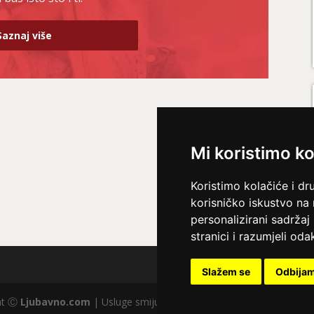
Saznaj više
Mi koristimo ko
Koristimo kolačiće i dr
korisničko iskustvo na
personalizirani sadržaj 
stranici i razumjeli odak
Slažem se
Odbija
ght Ⓒ
Ljubavno.com
| Usluge smiju koristiti osobe starije od +18 god