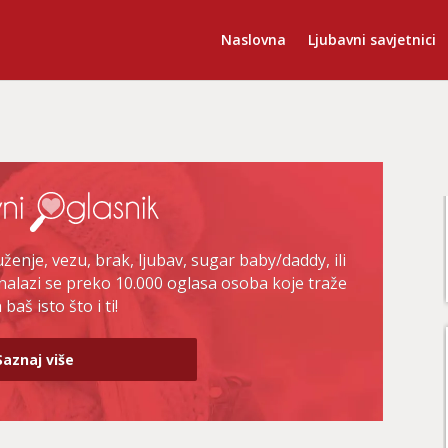
Naslovna
Ljubavni savjetnici
enje, vezu, brak, ljubav, sugar baby/daddy, ili
nalazi se preko 10.000 oglasa osoba koje traže
baš isto što i ti!
Saznaj više