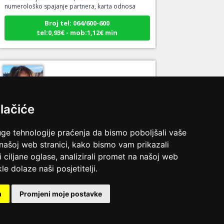
Broj tel: 064/600-600
tel:0,93€ - mob:1,12€ min
VESNA
/ Kod 05
Ljubavni savjetnik je slobodan
lačiće
TEHNIKE:
ljubavni tarot, izrada runskih amajlija
Broj tel: 064/600-600
uge tehnologije praćenja da bismo poboljšali vaše
tel:0,93€ - mob:1,12€ min
 našoj web stranici, kako bismo vam prikazali
i ciljane oglase, analizirali promet na našoj web
le dolaze naši posjetitelji.
STOJA
/ Kod 31
m
Promjeni moje postavke
Ljubavni savjetnik je slobodan
TEHNIKE:
tarot za ljubav
ina.