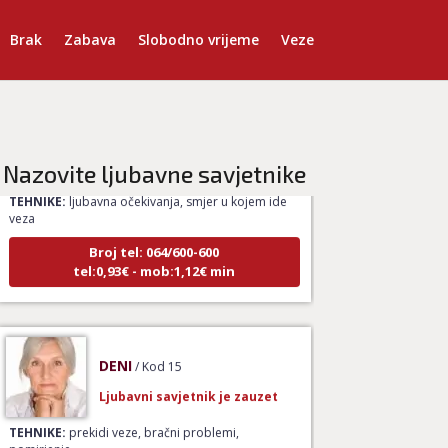
Brak
Zabava
Slobodno vrijeme
Veze
NIVES
/ Kod 20
Ljubavni savjetnik je zauzet
Nazovite ljubavne savjetnike
TEHNIKE:
ljubavna očekivanja, smjer u kojem ide
veza
Broj tel: 064/600-600
tel:0,93€ - mob:1,12€ min
DENI
/ Kod 15
Ljubavni savjetnik je zauzet
TEHNIKE:
prekidi veze, bračni problemi,
pomirjenje