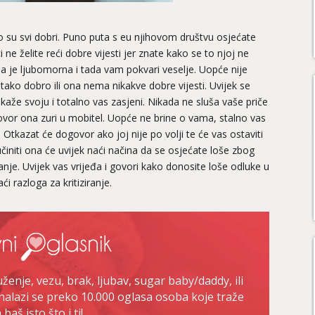
ko su svi dobri. Puno puta s eu njihovom društvu osjećate
 ne želite reći dobre vijesti jer znate kako se to njoj ne
 je ljubomorna i tada vam pokvari veselje. Uopće nije
ako dobro ili ona nema nikakve dobre vijesti. Uvijek se
kaže svoju i totalno vas zasjeni. Nikada ne sluša vaše priče
ovor ona zuri u mobitel. Uopće ne brine o vama, stalno vas
. Otkazat će dogovor ako joj nije po volji te će vas ostaviti
učiniti ona će uvijek naći načina da se osjećate loše zbog
nje. Uvijek vas vrijeđa i govori kako donosite loše odluke u
aći razloga za kritiziranje.
enje, vezu, brak, ljubav, sugar baby/daddy, ili
nalazi se preko 10.000 oglasa osoba koje traže
baš isto što i ti!