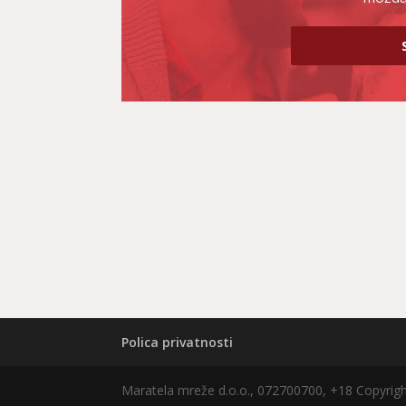
Polica privatnosti
Maratela mreže d.o.o., 072700700, +18 Copyri