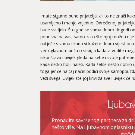
Imate sigurno puno prijatelja, ali to ne znači ka
usamljeno i manje vrijedno. Određenoj prijateljici
bude svidjelo. Što god se vama dobro dogodi ona
ponosna na vas, samo zato što njoj možda nije t
natječe s vama i kada vi kažete dobru vijest ona 
već uglavnom priča o sebi, a kada vi vodite razg
iskorištava i uvijek gleda na sebe i svoje potrebe
kada netko bolji naleti. Kada želite nešto dobro 
toga jer će na taj način podići svoje samopouzda
vezi svega. Uvijek ste joj krivi za sve i uvijek će n
Pronađite savršenog partnera za druž
nešto više. Na Ljubavnom oglasniku 
možda 