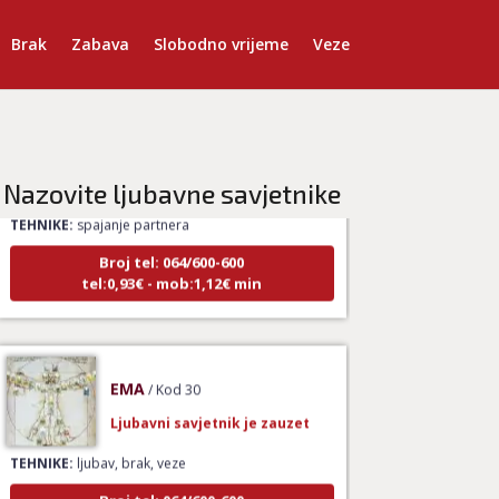
Brak
Zabava
Slobodno vrijeme
Veze
LUCIJA
/ Kod #136
Ljubavni savjetnik je zauzet
Nazovite ljubavne savjetnike
TEHNIKE:
spajanje partnera
Broj tel: 064/600-600
tel:0,93€ - mob:1,12€ min
EMA
/ Kod 30
Ljubavni savjetnik je zauzet
TEHNIKE:
ljubav, brak, veze
Broj tel: 064/600-600