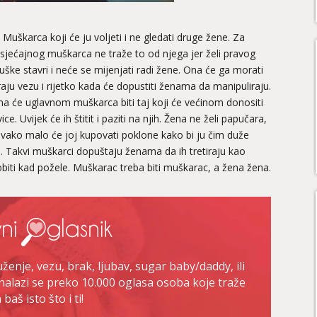
 Muškarca koji će ju voljeti i ne gledati druge žene. Za
suosjećajnog muškarca ne traže to od njega jer želi pravog
ške stavri i neće se mijenjati radi žene. Ona će ga morati
raju vezu i rijetko kada će dopustiti ženama da manipuliraju.
ama će uglavnom muškarca biti taj koji će većinom donositi
e. Uvijek će ih štitit i paziti na njih. Žena ne želi papučara,
 Svako malo će joj kupovati poklone kako bi ju čim duže
e. Takvi muškarci dopuštaju ženama da ih tretiraju kao
iti kad požele. Muškarac treba biti muškarac, a žena žena.
enje, vezu, brak, ljubav, sugar baby/daddy, ili
nalazi se preko 10.000 oglasa osoba koje traže
baš isto što i ti!