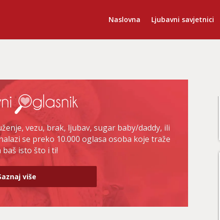
Naslovna
Ljubavni savjetnici
enje, vezu, brak, ljubav, sugar baby/daddy, ili
nalazi se preko 10.000 oglasa osoba koje traže
baš isto što i ti!
Saznaj više