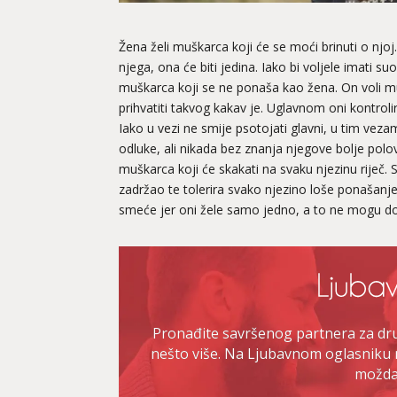
Žena želi muškarca koji će se moći brinuti o njoj.
njega, ona će biti jedina. Iako bi voljele imati 
muškarca koji se ne ponaša kao žena. On voli mu
prihvatiti takvog kakav je. Uglavnom oni kontroli
Iako u vezi ne smije psotojati glavni, u tim vez
odluke, ali nikada bez znanja njegove bolje polovic
muškarca koji će skakati na svaku njezinu riječ.
zadržao te tolerira svako njezino loše ponašanj
smeće jer oni žele samo jedno, a to ne mogu dob
Pronađite savršenog partnera za druž
nešto više. Na Ljubavnom oglasniku 
možda 