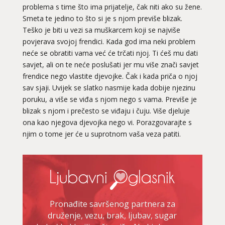
problema s time što ima prijatelje, čak niti ako su žene.
Smeta te jedino to što si je s njom previše blizak.
Teško je biti u vezi sa muškarcem koji se najviše
povjerava svojoj frendici. Kada god ima neki problem
neće se obratiti vama već će trčati njoj. Ti ćeš mu dati
savjet, ali on te neće poslušati jer mu više znači savjet
frendice nego vlastite djevojke. Čak i kada priča o njoj
sav sjaji. Uvijek se slatko nasmije kada dobije njezinu
poruku, a više se viđa s njom nego s vama. Previše je
blizak s njom i prečesto se viđaju i čuju. Više djeluje
ona kao njegova djevojka nego vi. Porazgovarajte s
njim o tome jer će u suprotnom vaša veza patiti.
Pronađite savršenog partnera za
druženje, vezu, brak, ljubav, sugar