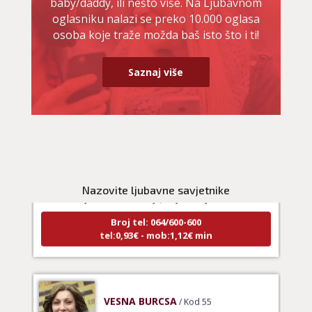
baby/daddy, ili nešto više. Na Ljubavnom
oglasniku nalazi se preko 10.000 oglasa
osoba koje traže možda baš isto što i ti!
Saznaj više
NIVES
/ Kod 20
Ljubavni savjetnik je zauzet
Nazovite ljubavne savjetnike
TEHNIKE:
ljubavna očekivanja, smjer u kojem ide veza
Broj tel: 064/600-600
tel:0,93€ - mob:1,12€ min
VESNA BURCSA
/ Kod 55