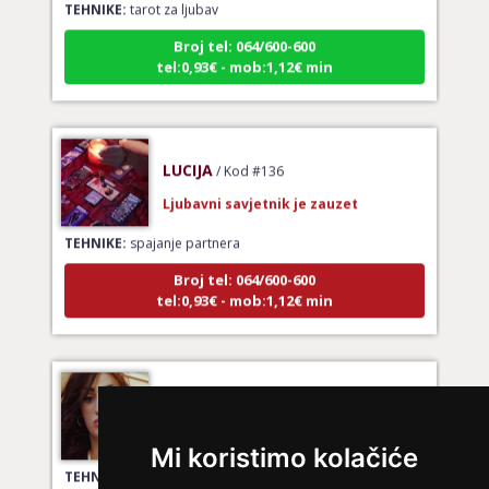
Broj tel: 064/600-600
tel:0,93€ - mob:1,12€ min
LUCIJA
/ Kod #136
Ljubavni savjetnik je zauzet
TEHNIKE:
spajanje partnera
Broj tel: 064/600-600
tel:0,93€ - mob:1,12€ min
ŽANA
/ Kod 135
Ljubavni savjetnik je slobodan
Mi koristimo kolačiće
TEHNIKE:
ljubavni tarot, energetska analiza odnosa