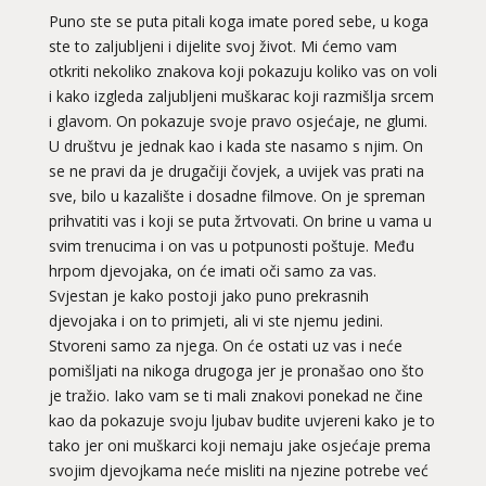
Puno ste se puta pitali koga imate pored sebe, u koga
ste to zaljubljeni i dijelite svoj život. Mi ćemo vam
otkriti nekoliko znakova koji pokazuju koliko vas on voli
i kako izgleda zaljubljeni muškarac koji razmišlja srcem
i glavom. On pokazuje svoje pravo osjećaje, ne glumi.
U društvu je jednak kao i kada ste nasamo s njim. On
se ne pravi da je drugačiji čovjek, a uvijek vas prati na
sve, bilo u kazalište i dosadne filmove. On je spreman
prihvatiti vas i koji se puta žrtvovati. On brine u vama u
svim trenucima i on vas u potpunosti poštuje. Među
hrpom djevojaka, on će imati oči samo za vas.
Svjestan je kako postoji jako puno prekrasnih
djevojaka i on to primjeti, ali vi ste njemu jedini.
Stvoreni samo za njega. On će ostati uz vas i neće
pomišljati na nikoga drugoga jer je pronašao ono što
je tražio. Iako vam se ti mali znakovi ponekad ne čine
kao da pokazuje svoju ljubav budite uvjereni kako je to
tako jer oni muškarci koji nemaju jake osjećaje prema
svojim djevojkama neće misliti na njezine potrebe već