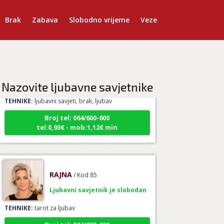
Brak
Zabava
Slobodno vrijeme
Veze
AZRA
/ Kod 02
Ljubavni savjetnik je slobodan
Nazovite ljubavne savjetnike
TEHNIKE:
ljubavni savjeti, brak, ljubav
Broj tel: 064/600-600
tel:0,93€ - mob:1,12€ min
RAJNA
/ Kod 85
Ljubavni savjetnik je slobodan
TEHNIKE:
tarot za ljubav
Broj tel: 064/600-600