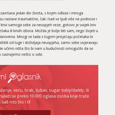
avršava jedan dio života, s kojim odlaze i mnoga
u rastave traumatične, čak i kad se ljudi više ne podnose i
ko krivi samoga sebe za neuspjeh veze, gotovo je uvijek kriv
šaka ili krivih izbora. Možda je bolje biti sam, nego živjeti u
članovima. Mnogi se tada s tugom prisjećaju početaka te
štitili od tuge i doživljaja neuspjeha, samo sebe uvjeravaju
Ne učimo ništa što bi nam u budućnosti omogućilo da se
ak saznajemo nešto o sebi.
enje, vezu, brak, ljubav, sugar baby/daddy, ili
nalazi se preko 10.000 oglasa osoba koje traže
baš isto što i ti!