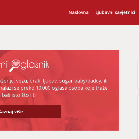
Naslovna
Ljubavni savjetnici
enje, vezu, brak, ljubav, sugar baby/daddy, ili
nalazi se preko 10.000 oglasa osoba koje traže
baš isto što i ti!
Saznaj više