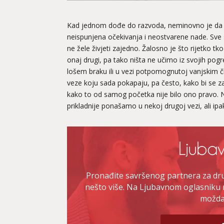
Kad jednom dođe do razvoda, neminovno je da z
neispunjena očekivanja i neostvarene nade. Sve s
ne žele živjeti zajedno. Žalosno je što rijetko t
onaj drugi, pa tako ništa ne učimo iz svojih pogre
lošem braku ili u vezi potpomognutoj vanjskim 
veze koju sada pokapaju, pa često, kako bi se za
kako to od samog početka nije bilo ono pravo. 
prikladnije ponašamo u nekoj drugoj vezi, ali ip
Pronađite savršenog partnera za druž
nešto više. Na Ljubavnom oglasniku 
možda 