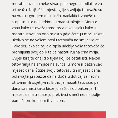
morate paziti na neke stvari prije nego se odlučite za
tetovažu. Najčešća mjesta gdje stavljaju tetovažu su
na vratu i gornjem djelu leđa, nadlaktici, zapešću,
stopalima te na bedrima i iznad stražnjice. Morate
znati kako tetovaža tamo ostaje zauvijek i kako ju
morate staviti na ono mjesto gdje ćete ju moći sakriti,
ukoliko se na vašem poslu tetovaža ne smije vidjeti.
Također, ako se taj dio tijela udeblja vaša tetovaža će
promijeniti svoj oblik te će nastati ružna crna mrlja.
Uvijek birajte onaj dio tijela koji će ostati isti. Nakon
tetoviranja ne smijete na sunce, u more ili bazen čak
mjesec dana. Štitite svoju tetovažu tih mjesec dana,
pokrivajte ju i pazite da ne dođe u doticaj sa nečim
otrovnim ili osjetljivim. Bitno je mazati tetovažu par
dana sa masti kako biste ju zaštitili od bakterija. Tih
mjesec dana trebate ju prekrivati s nečime, najbolje
pamučnom krpicom ili vaticom.