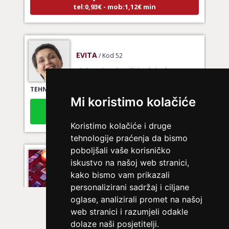
tel:0,93€ - mob:1,12€ min
EVITA
/ Kod 52
Ljubavni savjetnik je slobodan
TEHNIKE:
tarot za ljubav
Mi koristimo kolačiće
Broj tel: 064/600-600
tel:0,93€ - mob:1,12€ min
Koristimo kolačiće i druge
tehnologije praćenja da bismo
poboljšali vaše korisničko
LUCIJA
/ Kod #136
iskustvo na našoj web stranici,
kako bismo vam prikazali
Ljubavni savjetnik je zauzet
personalizirani sadržaj i ciljane
TEHNIKE:
spajanje partnera
oglase, analizirali promet na našoj
web stranici i razumjeli odakle
Broj tel: 064/600-600
tel:0,93€ - mob:1,12€ min
dolaze naši posjetitelji.