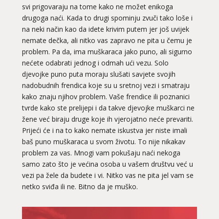
svi prigovaraju na tome kako ne možet enikoga
drugoga naći. Kada to drugi spominju zvuči tako loše i
na neki način kao da idete krivim putem jer još uvijek
nemate dečka, ali nitko vas zapravo ne pita u čemu je
problem. Pa da, ima muškaraca jako puno, ali sigurno
nećete odabrati jednog i odmah ući vezu. Solo
djevojke puno puta moraju slušati savjete svojih
nadobudnih frendica koje su u sretnoj vezi i smatraju
kako znaju njihov problem. Vaše frendice ili poznanici
tvrde kako ste prelijepi i da takve djevojke muškarci ne
žene već biraju druge koje ih vjerojatno neće prevariti.
Prijeći će i na to kako nemate iskustva jer niste imali
baš puno muškaraca u svom životu. To nije nikakav
problem za vas. Mnogi vam pokušaju naći nekoga
samo zato što je većina osoba u vašem društvu već u
vezi pa žele da budete i vi. Nitko vas ne pita jel vam se
netko sviđa ili ne. Bitno da je muško.