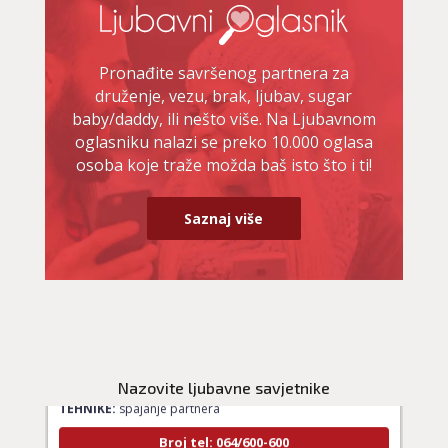
Pronađite savršenog partnera za
druženje, vezu, brak, ljubav, sugar
baby/daddy, ili nešto više. Na Ljubavnom
oglasniku nalazi se preko 10.000 oglasa
osoba koje traže možda baš isto što i ti!
Saznaj više
LUCIJA
/ Kod #136
Ljubavni savjetnik je zauzet
Nazovite ljubavne savjetnike
TEHNIKE:
spajanje partnera
Broj tel: 064/600-600