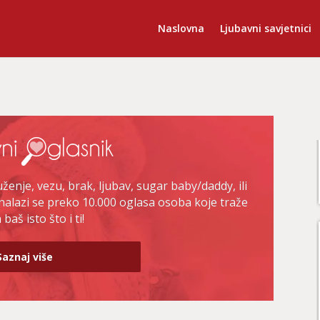
Naslovna
Ljubavni savjetnici
enje, vezu, brak, ljubav, sugar baby/daddy, ili
nalazi se preko 10.000 oglasa osoba koje traže
baš isto što i ti!
Saznaj više