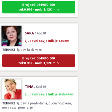
Broj tel: 064/600-600
tel:0,93€ - mob:1,12€ min
SARA
/ Kod 01
Ljubavni savjetnik je zauzet
TEHNIKE:
ljubav, brak, veze
Broj tel: 064/600-600
tel:0,93€ - mob:1,12€ min
TINA
/ Kod 16
Ljubavni savjetnik je slobodan
TEHNIKE:
ljubavna predviđanja, budućnost veze,
nova veza, pomirenje