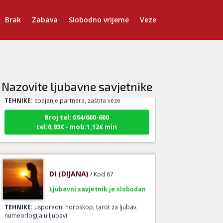
Brak
Zabava
Slobodno vrijeme
Veze
AMELIE BESSONG
/ Kod 99
Ljubavni savjetnik je slobodan
Nazovite ljubavne savjetnike
TEHNIKE:
spajanje partnera, zaštita veze
Broj tel: 064/600-600
tel:0,93€ - mob:1,12€ min
DI (DIJANA)
/ Kod 67
Ljubavni savjetnik je slobodan
TEHNIKE:
usporedni horoskop, tarot za ljubav,
numeorlogija u ljubavi