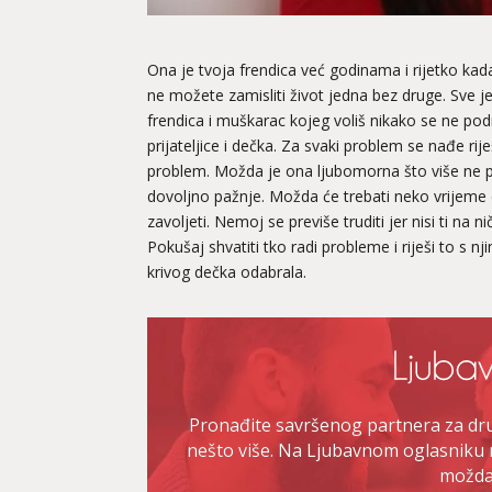
Ona je tvoja frendica već godinama i rijetko kad
ne možete zamisliti život jedna bez druge. Sve j
frendica i muškarac kojeg voliš nikako se ne pod
prijateljice i dečka. Za svaki problem se nađe ri
problem. Možda je ona ljubomorna što više ne p
dovoljno pažnje. Možda će trebati neko vrijeme 
zavoljeti. Nemoj se previše truditi jer nisi ti na 
Pokušaj shvatiti tko radi probleme i riješi to s n
krivog dečka odabrala.
Pronađite savršenog partnera za druž
nešto više. Na Ljubavnom oglasniku 
možda 