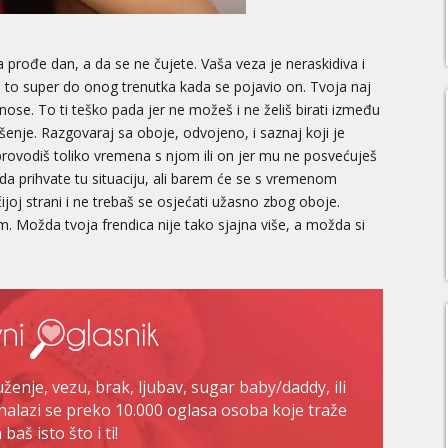
a prođe dan, a da se ne čujete. Vaša veza je neraskidiva i
e to super do onog trenutka kada se pojavio on. Tvoja naj
nose. To ti teško pada jer ne možeš i ne želiš birati između
ješenje. Razgovaraj sa oboje, odvojeno, i saznaj koji je
rovodiš toliko vremena s njom ili on jer mu ne posvećuješ
da prihvate tu situaciju, ali barem će se s vremenom
ničijoj strani i ne trebaš se osjećati užasno zbog oboje.
jim. Možda tvoja frendica nije tako sjajna više, a možda si
enje, vezu, brak, ljubav, sugar baby/daddy, ili
nalazi se preko 10.000 oglasa osoba koje traže
baš isto što i ti!