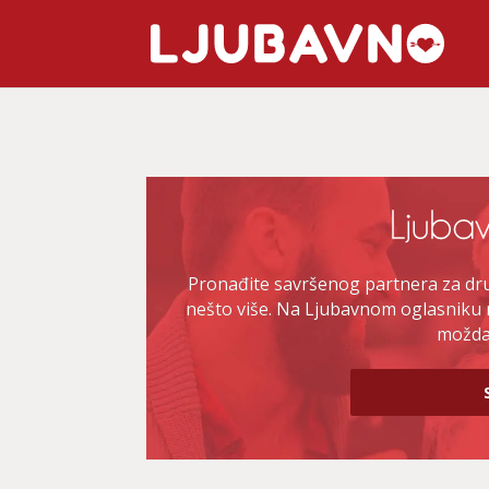
Pronađite savršenog partnera za druž
nešto više. Na Ljubavnom oglasniku 
možda 