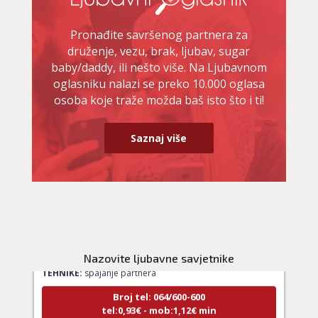
Pronađite savršenog partnera za
druženje, vezu, brak, ljubav, sugar
baby/daddy, ili nešto više. Na Ljubavnom
oglasniku nalazi se preko 10.000 oglasa
osoba koje traže možda baš isto što i ti!
Saznaj više
LUCIJA
/ Kod #136
Ljubavni savjetnik je zauzet
Nazovite ljubavne savjetnike
TEHNIKE:
spajanje partnera
Broj tel: 064/600-600
tel:0,93€ - mob:1,12€ min