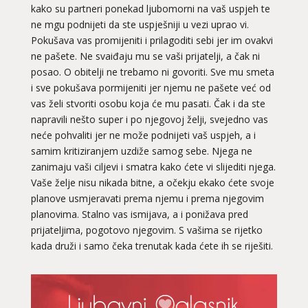
kako su partneri ponekad ljubomorni na vaš uspjeh te
ne mgu podnijeti da ste uspješniji u vezi uprao vi.
Pokušava vas promijeniti i prilagoditi sebi jer im ovakvi
ne pašete. Ne svaiđaju mu se vaši prijatelji, a čak ni
posao. O obitelji ne trebamo ni govoriti. Sve mu smeta
i sve pokušava pormijeniti jer njemu ne pašete već od
vas želi stvoriti osobu koja će mu pasati. Čak i da ste
napravili nešto super i po njegovoj želji, svejedno vas
neće pohvaliti jer ne može podnijeti vaš uspjeh, a i
samim kritiziranjem uzdiže samog sebe. Njega ne
zanimaju vaši ciljevi i smatra kako ćete vi slijediti njega.
Vaše želje nisu nikada bitne, a očekju ekako ćete svoje
planove usmjeravati prema njemu i prema njegovim
planovima. Stalno vas ismijava, a i ponižava pred
prijateljima, pogotovo njegovim. S vašima se rijetko
kada druži i samo čeka trenutak kada ćete ih se riješiti.