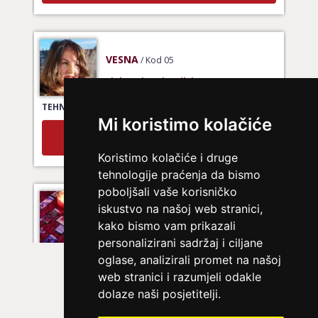
VESNA
/ Kod 05
Ljubavni savjetnik je zauzet
TEHNIKE:
ljubavni tarot, izrada runskih amajlija
Mi koristimo kolačiće
Broj tel: 064/600-600
tel:0,93€ - mob:1,12€ min
Koristimo kolačiće i druge
tehnologije praćenja da bismo
poboljšali vaše korisničko
LUCIJA
iskustvo na našoj web stranici,
/ Kod #136
kako bismo vam prikazali
Ljubavni savjetnik je zauzet
personalizirani sadržaj i ciljane
TEHNIKE:
spajanje partnera
oglase, analizirali promet na našoj
web stranici i razumjeli odakle
Broj tel: 064/600-600
tel:0,93€ - mob:1,12€ min
dolaze naši posjetitelji.