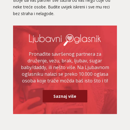
Bolje da vaš partner sve sazna od vas nego čuje od
neke treće osobe. Budite uvijek iskreni i sve mu reci
bez straha i nelagode.
Pronađite savršenog partnera za
druženje, vezu, brak, ljubav, sugar
baby/daddy, ili nešto više. Na Ljubavnom
oglasniku nalazi se preko 10.000 oglasa
osoba koje traže možda baš isto što i ti!
Saznaj više
LUCIJA
/ Kod #136