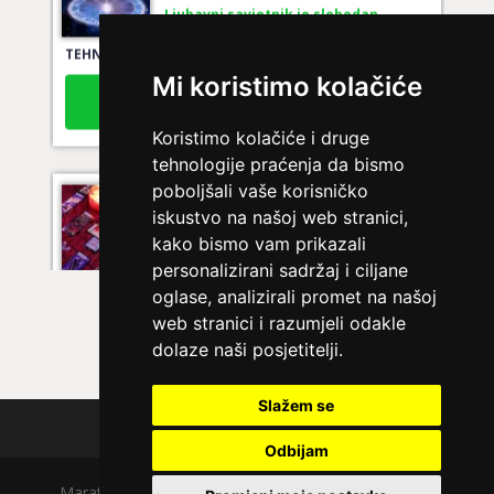
Ljubavni savjetnik je slobodan
TEHNIKE:
ljubavni savjeti, rješavanje ljubavnih problema
Mi koristimo kolačiće
Broj tel: 064/600-600
tel:0,93€ - mob:1,12€ min
Koristimo kolačiće i druge
tehnologije praćenja da bismo
poboljšali vaše korisničko
LUCIJA
/ Kod #136
iskustvo na našoj web stranici,
Ljubavni savjetnik je zauzet
kako bismo vam prikazali
personalizirani sadržaj i ciljane
TEHNIKE:
spajanje partnera
oglase, analizirali promet na našoj
Broj tel: 064/600-600
web stranici i razumjeli odakle
tel:0,93€ - mob:1,12€ min
dolaze naši posjetitelji.
Slažem se
Polica privatnosti
AZRA
/ Kod 02
Odbijam
Ljubavni savjetnik je slobodan
Maratela mreže d.o.o., 072700700, +18 Copyright Ⓒ