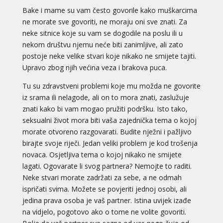
Bake i mame su vam često govorile kako muškarcima
ne morate sve govoriti, ne moraju oni sve znati. Za
neke sitnice koje su vam se dogodile na poslu ili u
nekom društvu njemu neće biti zanimljive, ali zato
postoje neke velike stvari koje nikako ne smijete tajiti.
Upravo zbog njih većina veza i brakova puca.
Tu su zdravstveni problemi koje mu možda ne govorite
iz srama ili nelagode, ali on to mora znati, zaslužuje
znati kako bi vam mogao pružiti podršku. Isto tako,
seksualni život mora biti vaša zajednička tema o kojoj
morate otvoreno razgovarati. Budite nježni i pažljivo
birajte svoje riječi. Jedan veliki problem je kod trošenja
novaca. Osjetljiva tema o kojoj nikako ne smijete
lagati. Ogovarate li svog partnera? Nemojte to raditi.
Neke stvari morate zadržati za sebe, a ne odmah
ispričati svima. Možete se povjeriti jednoj osobi, ali
jedina prava osoba je vaš partner. Istina uvijek izađe
na vidjelo, pogotovo ako o tome ne volite govoriti.