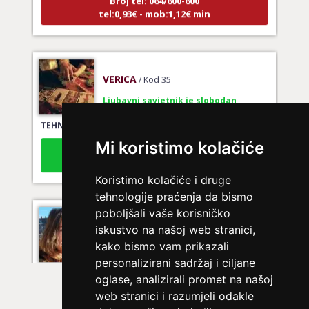
tel:0,93€ - mob:1,12€ min
VERICA
/ Kod 35
Ljubavni savjetnik je slobodan
TEHNIKE:
tarot za ljubav
Broj tel: 064/600-600
Mi koristimo kolačiće
tel:0,93€ - mob:1,12€ min
Koristimo kolačiće i druge
tehnologije praćenja da bismo
poboljšali vaše korisničko
VESNA
/ Kod 05
iskustvo na našoj web stranici,
Ljubavni savjetnik je slobodan
kako bismo vam prikazali
personalizirani sadržaj i ciljane
TEHNIKE:
ljubavni tarot, izrada runskih amajlija
oglase, analizirali promet na našoj
Broj tel: 064/600-600
web stranici i razumjeli odakle
tel:0,93€ - mob:1,12€ min