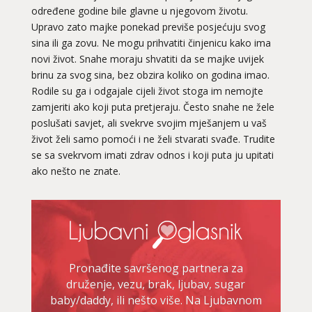
određene godine bile glavne u njegovom životu.
Upravo zato majke ponekad previše posjećuju svog
sina ili ga zovu. Ne mogu prihvatiti činjenicu kako ima
novi život. Snahe moraju shvatiti da se majke uvijek
brinu za svog sina, bez obzira koliko on godina imao.
Rodile su ga i odgajale cijeli život stoga im nemojte
zamjeriti ako koji puta pretjeraju. Često snahe ne žele
poslušati savjet, ali svekrve svojim mješanjem u vaš
život želi samo pomoći i ne želi stvarati svađe. Trudite
se sa svekrvom imati zdrav odnos i koji puta ju upitati
ako nešto ne znate.
Pronađite savršenog partnera za
druženje, vezu, brak, ljubav, sugar
baby/daddy, ili nešto više. Na Ljubavnom