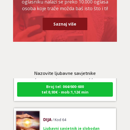
oglasniku nalazi se preko 10.000 oglasa
osoba koje traže možda baš isto što i ti!
Saznaj više
VESNA
/ Kod 05
Ljubavni savjetnik je slobodan
Nazovite ljubavne savjetnike
TEHNIKE:
ljubavni tarot, izrada runskih amajlija
Broj tel: 064/600-600
tel:0,93€ - mob:1,12€ min
DIJA
/ Kod 64
Ljubavni savjetnik je slobodan