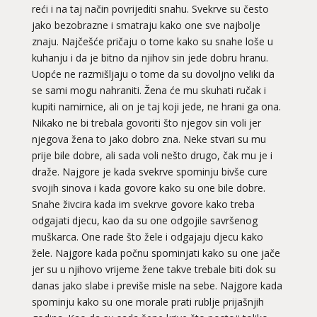
reći i na taj način povrijediti snahu. Svekrve su često
jako bezobrazne i smatraju kako one sve najbolje
znaju. Najčešće pričaju o tome kako su snahe loše u
kuhanju i da je bitno da njihov sin jede dobru hranu.
Uopće ne razmišljaju o tome da su dovoljno veliki da
se sami mogu nahraniti. Žena će mu skuhati ručak i
kupiti namirnice, ali on je taj koji jede, ne hrani ga ona.
Nikako ne bi trebala govoriti što njegov sin voli jer
njegova žena to jako dobro zna. Neke stvari su mu
prije bile dobre, ali sada voli nešto drugo, čak mu je i
draže. Najgore je kada svekrve spominju bivše cure
svojih sinova i kada govore kako su one bile dobre.
Snahe živcira kada im svekrve govore kako treba
odgajati djecu, kao da su one odgojile savršenog
muškarca. One rade što žele i odgajaju djecu kako
žele. Najgore kada počnu spominjati kako su one jače
jer su u njihovo vrijeme žene takve trebale biti dok su
danas jako slabe i previše misle na sebe. Najgore kada
spominju kako su one morale prati rublje prijašnjih