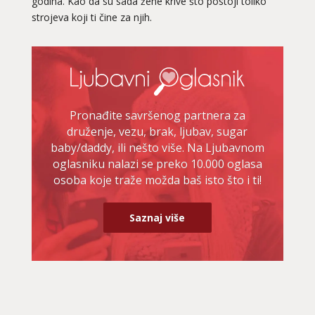
godina. Kao da su sada žene krive što postoji toliko
strojeva koji ti čine za njih.
Pronađite savršenog partnera za
druženje, vezu, brak, ljubav, sugar
baby/daddy, ili nešto više. Na Ljubavnom
oglasniku nalazi se preko 10.000 oglasa
osoba koje traže možda baš isto što i ti!
Saznaj više
VIKTORIJA
/ Kod 369
Ljubavni savjetnik je slobodan