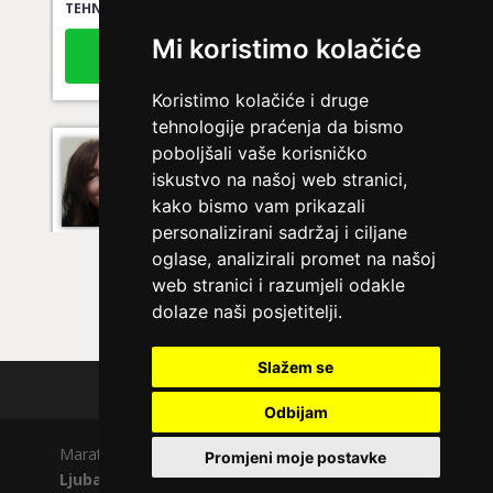
Broj tel: 064/600-600
Mi koristimo kolačiće
tel:0,93€ - mob:1,12€ min
Koristimo kolačiće i druge
tehnologije praćenja da bismo
poboljšali vaše korisničko
VIKTORIJA
/ Kod 369
iskustvo na našoj web stranici,
Ljubavni savjetnik je slobodan
kako bismo vam prikazali
personalizirani sadržaj i ciljane
TEHNIKE:
astrologija
oglase, analizirali promet na našoj
Broj tel: 064/600-600
web stranici i razumjeli odakle
tel:0,93€ - mob:1,12€ min
dolaze naši posjetitelji.
Slažem se
Polica privatnosti
SANJA
/ Kod 07
Odbijam
Ljubavni savjetnik je zauzet
Maratela mreže d.o.o., 072700700, +18 Copyright Ⓒ
Promjeni moje postavke
TEHNIKE:
ljubav, brak
Ljubavno.com
| Usluge smiju koristiti osobe starije