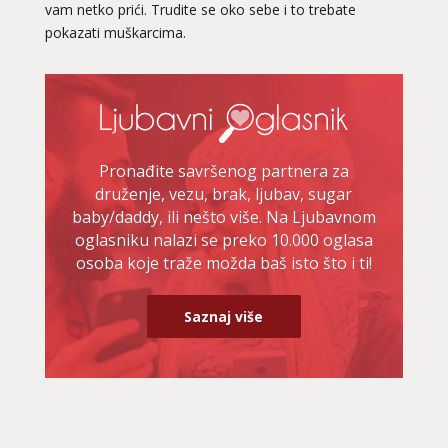
vam netko prići. Trudite se oko sebe i to trebate
pokazati muškarcima.
Pronađite savršenog partnera za
druženje, vezu, brak, ljubav, sugar
baby/daddy, ili nešto više. Na Ljubavnom
oglasniku nalazi se preko 10.000 oglasa
osoba koje traže možda baš isto što i ti!
Saznaj više
LUCIJA
/ Kod #136