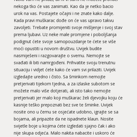
nekoga tko će vas zanimati. Kao da je netko bacio
urok na vas. Postajete očajni i ne znate kako dalje.
Kada pravi muškarac dođe on će vas upravo takvu
zavoljeti. Trebate promijeniti svoje mišljenje i svoj stav
prema ljubavi. Uz neke male promjene i poboljšanja
podignut ćete svoje samopouzdanje te ćete se više
moći opustiti u novom društvu. Uvijek budite
nasmiješeni i razgovarajte o svemu. Nemojte se
svađati ili biti namrgođeni. Prihvatite svoju trenutnu
situaciju i vidjet ćete kako će vam svi prilaziti. Uvijek
izgledajte uredno i čisto. Sa šminkom nemojte
pretjerivati tijekom tjedna, a za izlaske subotom se
možete malo više dotjerati, ali isto tako nemojte
pretjerivati jer malo koji muškarac želi djevojku koju će
kasnije teško prepoznati bez sve te šminke. Uvijek
nosite ono u čemu se osjećate udobno, igrajte se sa
bojama, ali pripazite da ne ispadnete klaun. Nosite
svijetle boje u kojima ćete izgledati sjajno čak i ako
nije skupa odjeća. Malo nakita nabacite i uskoro će