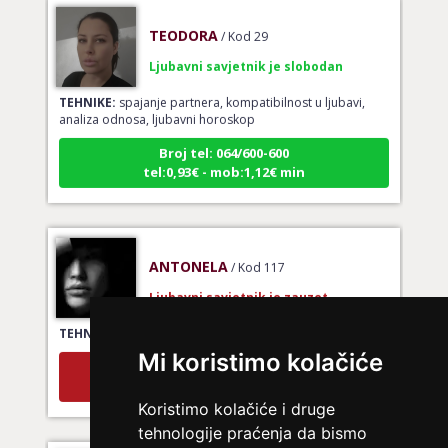
TEODORA
/ Kod 29
Ljubavni savjetnik je slobodan
TEHNIKE:
spajanje partnera, kompatibilnost u ljubavi,
analiza odnosa, ljubavni horoskop
Broj tel: 064/600-600
tel:0,93€ - mob:1,12€ min
ANTONELA
/ Kod 117
Ljubavni savjetnik je zauzet
TEHNIKE:
tarot za ljubav
Mi koristimo kolačiće
Broj tel: 064/600-600
tel:0,93€ - mob:1,12€ min
Koristimo kolačiće i druge
tehnologije praćenja da bismo