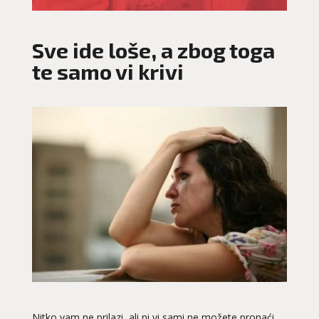
Sve ide loše, a zbog toga
te samo vi krivi
Nitko vam ne prilazi, ali ni vi sami ne možete pronaći