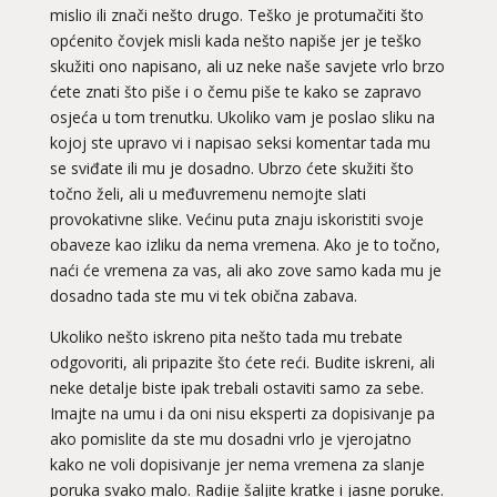
mislio ili znači nešto drugo. Teško je protumačiti što
općenito čovjek misli kada nešto napiše jer je teško
skužiti ono napisano, ali uz neke naše savjete vrlo brzo
ćete znati što piše i o čemu piše te kako se zapravo
osjeća u tom trenutku. Ukoliko vam je poslao sliku na
kojoj ste upravo vi i napisao seksi komentar tada mu
se sviđate ili mu je dosadno. Ubrzo ćete skužiti što
točno želi, ali u međuvremenu nemojte slati
provokativne slike. Većinu puta znaju iskoristiti svoje
obaveze kao izliku da nema vremena. Ako je to točno,
naći će vremena za vas, ali ako zove samo kada mu je
dosadno tada ste mu vi tek obična zabava.
Ukoliko nešto iskreno pita nešto tada mu trebate
odgovoriti, ali pripazite što ćete reći. Budite iskreni, ali
neke detalje biste ipak trebali ostaviti samo za sebe.
Imajte na umu i da oni nisu eksperti za dopisivanje pa
ako pomislite da ste mu dosadni vrlo je vjerojatno
kako ne voli dopisivanje jer nema vremena za slanje
poruka svako malo. Radije šaljite kratke i jasne poruke.