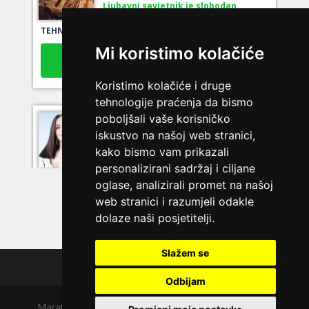
TEHNIKE:
tarot za ljubav
Broj tel: 064/600-600
Mi koristimo kolačiće
tel:0,93€ - mob:1,12€ min
Koristimo kolačiće i druge
tehnologije praćenja da bismo
poboljšali vaše korisničko
KRISTINA
/ Kod 160
iskustvo na našoj web stranici,
Ljubavni savjetnik je zauzet
kako bismo vam prikazali
personalizirani sadržaj i ciljane
TEHNIKE:
tarot za ljubav
oglase, analizirali promet na našoj
Broj tel: 064/600-600
web stranici i razumjeli odakle
tel:0,93€ - mob:1,12€ min
dolaze naši posjetitelji.
Slažem se
Polica privatnosti
VESNA
/ Kod 05
Odbijam
Ljubavni savjetnik je zauzet
Maratela mreže d.o.o., 072700700, +18 Copyright Ⓒ