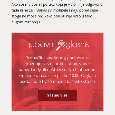
Ako ste mu poslali poruku koju je vidio i nije odgovorio
tada ni ne želi. Danas svi mobitele imaju pored sebe
stoga ne može reći kako poruku nije vidio u tako
dugom razdoblju.
Pronađite savršenog partnera za
druženje, vezu, brak, ljubav, sugar
baby/daddy, ili nešto više. Na Ljubavnom
oglasniku nalazi se preko 10.000 oglasa
osoba koje traže možda baš isto što i ti!
Saznaj više