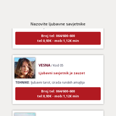
KRISTINA
/ Kod 160
Ljubavni savjetnik je zauzet
Nazovite ljubavne savjetnike
TEHNIKE:
tarot za ljubav
Broj tel: 064/600-600
tel:0,93€ - mob:1,12€ min
VESNA
/ Kod 05
Ljubavni savjetnik je zauzet
TEHNIKE:
ljubavni tarot, izrada runskih amajlija
Broj tel: 064/600-600
tel:0,93€ - mob:1,12€ min